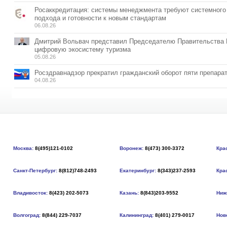
Росаккредитация: системы менеджмента требуют системного
подхода и готовности к новым стандартам
06.08.26
Дмитрий Вольвач представил Председателю Правительства
цифровую экосистему туризма
05.08.26
Росздравнадзор прекратил гражданский оборот пяти препара
04.08.26
Москва:
8(495)121-0102
Воронеж:
8(473) 300-3372
Кра
Санкт-Петербург:
8(812)748-2493
Екатеринбург:
8(343)237-2593
Кра
Владивосток:
8(423) 202-5073
Казань:
8(843)203-9552
Ниж
Волгоград:
8(844) 229-7037
Калининград:
8(401) 279-0017
Нов