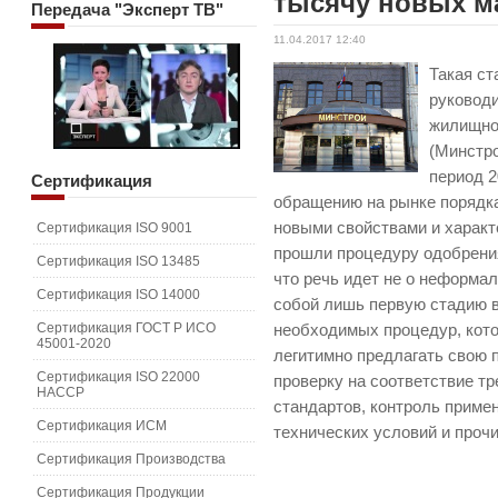
тысячу новых м
Передача
"Эксперт ТВ"
11.04.2017 12:40
Такая ст
руковод
жилищно
(Минстро
период 2
Сертификация
обращению на рынке порядка
новыми свойствами и характ
Сертификация ISO 9001
прошли процедуру одобрения
Сертификация ISO 13485
что речь идет не о неформа
Сертификация ISO 14000
собой лишь первую стадию в
Сертификация ГОСТ Р ИСО
необходимых процедур, кот
45001-2020
легитимно предлагать свою 
Сертификация ISO 22000
проверку на соответствие т
HACCP
стандартов, контроль приме
Сертификация ИСМ
технических условий и проч
Сертификация Производства
Сертификация Продукции