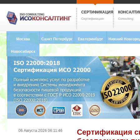
СЕРТИФИКАЦИЯ
КОНСАЛТИ
Сертификация
Consulting
Москва
Санкт Петербург
Екатеринбург
Нижний Новгоро
8 (495) 121-0102
8 (812) 748-2493
8 (343) 237-2593
8 (831) 280-9795
Новосибирск
8 (383) 227-8449
Сертификация с
06 Августа 2026 06:11:46