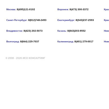
Москва:
8(495)121-0102
Воронеж:
8(473) 300-3372
Кра
Санкт-Петербург:
8(812)748-2493
Екатеринбург:
8(343)237-2593
Кра
Владивосток:
8(423) 202-5073
Казань:
8(843)203-9552
Ниж
Волгоград:
8(844) 229-7037
Калининград:
8(401) 279-0017
Нов
© 2008 - 2026 ИСО КОНСАЛТИНГ