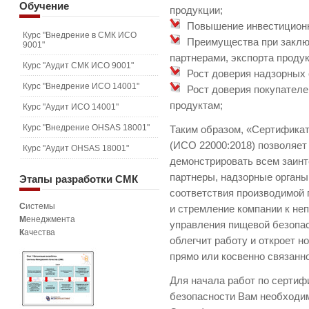
Обучение
продукции;
Повышение инвестиционн
Курс "Внедрение в СМК ИСО
Преимущества при заклю
9001"
партнерами, экспорта проду
Курс "Аудит СМК ИСО 9001"
Рост доверия надзорных 
Курс "Внедрение ИСО 14001"
Рост доверия покупателе
продуктам;
Курс "Аудит ИСО 14001"
Курс "Внедрение OHSAS 18001"
Таким образом, «Сертифика
(ИСО 22000:2018) позволяе
Курс "Аудит OHSAS 18001"
демонстрировать всем заин
партнеры, надзорные органы,
Этапы
разработки СМК
соответствия производимой 
С
истемы
и стремление компании к н
М
енеджмента
управления пищевой безопас
К
ачества
облегчит работу и откроет н
прямо или косвенно связанн
Для начала работ по серти
безопасности Вам необходим