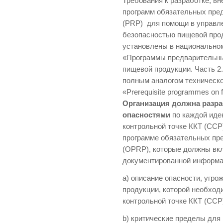
Требования к разработке, в
программ обязательных пр
(PRP) для помощи в управле
безопасностью пищевой про
установлены в национально
«Программы предварительны
пищевой продукции. Часть 
полным аналогом техническо
«Prerequisite programmes on fo
Организация должна разр
опасностями
по каждой иде
контрольной точке ККТ (CCP
программе обязательных п
(OPRP), которые должны вкл
документированной
a) описание опасности, угр
продукции, которой необход
контрольной точке ККТ (CC
b) критические пределы для