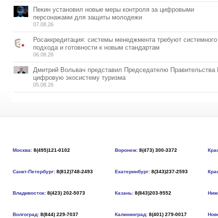
Пекин установил новые меры контроля за цифровыми
персонажами для защиты молодежи
07.08.26
Росаккредитация: системы менеджмента требуют системного
подхода и готовности к новым стандартам
06.08.26
Дмитрий Вольвач представил Председателю Правительства
цифровую экосистему туризма
05.08.26
Москва:
8(495)121-0102
Воронеж:
8(473) 300-3372
Кра
Санкт-Петербург:
8(812)748-2493
Екатеринбург:
8(343)237-2593
Кра
Владивосток:
8(423) 202-5073
Казань:
8(843)203-9552
Ниж
Волгоград:
8(844) 229-7037
Калининград:
8(401) 279-0017
Нов