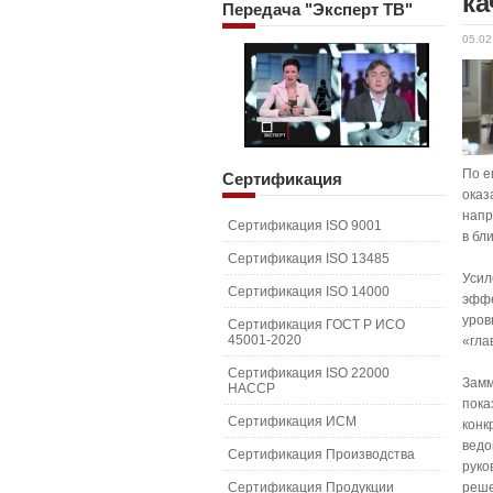
ка
Передача
"Эксперт ТВ"
05.02
По е
Сертификация
оказ
напр
Сертификация ISO 9001
в бл
Сертификация ISO 13485
Усил
Сертификация ISO 14000
эффе
уров
Сертификация ГОСТ Р ИСО
45001-2020
«гла
Сертификация ISO 22000
Замм
HACCP
пока
Сертификация ИСМ
конк
ведо
Сертификация Производства
руко
Сертификация Продукции
реш