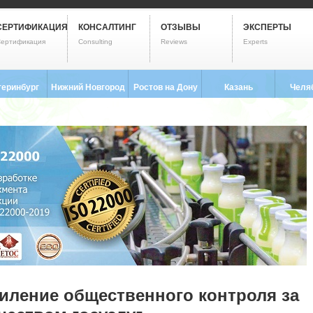
СЕРТИФИКАЦИЯ
КОНСАЛТИНГ
ОТЗЫВЫ
ЭКСПЕРТЫ
ертификация
Consulting
Reviews
Experts
теринбург
Нижний Новгород
Ростов на Дону
Казань
Челя
3) 237-2593
8 (831) 280-9795
8 (863) 322-0173
8 (843) 203-9552
8 (351) 
иление общественного контроля за