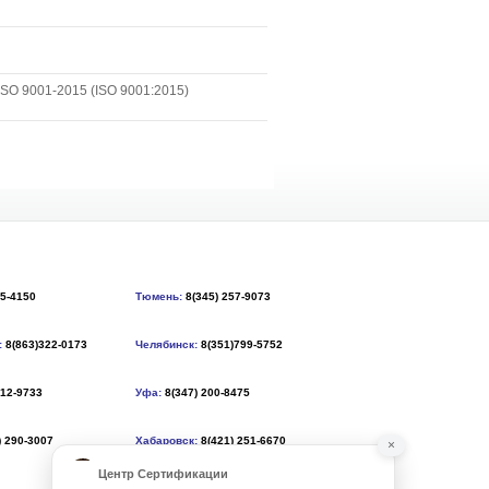
SO 9001-2015 (ISO 9001:2015)
55-4150
Тюмень:
8(345) 257-9073
:
8(863)322-0173
Челябинск:
8(351)799-5752
212-9733
Уфа:
8(347) 200-8475
) 290-3007
Хабаровск:
8(421) 251-6670
×
Центр Сертификации