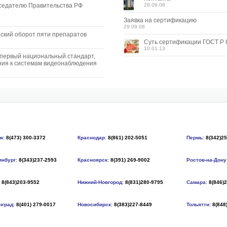
седателю Правительства РФ
28.08.08
Заявка на сертификацию
29.09.08
ский оборот пяти препаратов
Суть сертификации ГОСТ Р I
10.01.13
 первый национальный стандарт,
ия к системам видеонаблюдения
ж:
8(473) 300-3372
Краснодар:
8(861) 202-5051
Пермь:
8(342)2
инбург:
8(343)237-2593
Красноярск:
8(391) 269-9002
Ростов-на-Дону
8(843)203-9552
Нижний-Новгород:
8(831)280-9795
Самара:
8(846)
нград:
8(401) 279-0017
Новосибирск:
8(383)227-8449
Тольятти:
8(848