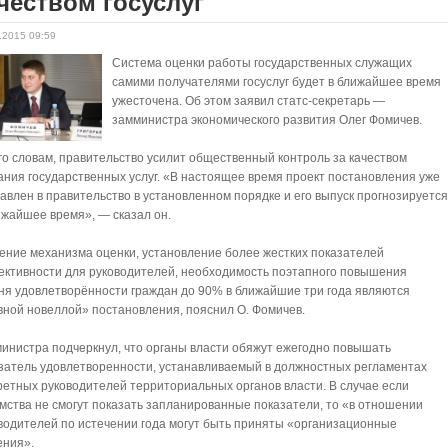
чеством госуслуг
.2015 09:59
Система оценки работы государственных служащих
самими получателями госуслуг будет в ближайшее время
ужесточена. Об этом заявил статс-секретарь —
замминистра экономического развития Олег Фомичев.
го словам, правительство усилит общественный контроль за качеством
ания государственных услуг. «В настоящее время проект постановления уже
авлен в правительство в установленном порядке и его выпуск прогнозируетс
ижайшее время», — сказал он.
ение механизма оценки, установление более жестких показателей
ктивности для руководителей, необходимость поэтапного повышения
ня удовлетворённости граждан до 90% в ближайшие три года являются
вной новеллой» постановления, пояснил О. Фомичев.
инистра подчеркнул, что органы власти обяжут ежегодно повышать
затель удовлетворенности, устанавливаемый в должностных регламентах
ретных руководителей территориальных органов власти. В случае если
мства не смогут показать запланированные показатели, то «в отношении
водителей по истечении года могут быть приняты «организационные
ения».