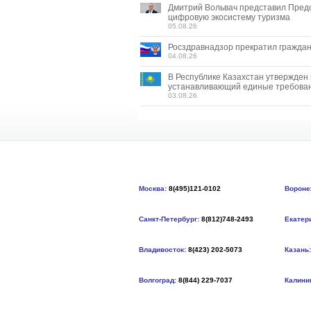
Дмитрий Вольвач представил Пред
цифровую экосистему туризма
05.08.26
Росздравнадзор прекратил граждан
04.08.26
В Республике Казахстан утвержден
устанавливающий единые требован
03.08.26
Москва:
8(495)121-0102
Вороне
Санкт-Петербург:
8(812)748-2493
Екатер
Владивосток:
8(423) 202-5073
Казань:
Волгоград:
8(844) 229-7037
Калини