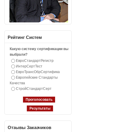
Рейтинг
Систем
Какую систему сертификации вы
выбрали?
ЕвроСтандартРегистр
ИнтерСертТест
ЕвроТрансОбрСертифика
Европейские Стандарты
Качества
СтройСтандартСерт
Отзывы
Заказчиков