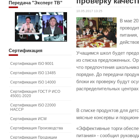
проверку качест
Передача
"Эксперт ТВ"
10.05.2017 13:25
В мае 20
проводит
питания,
действов
Сертификация
Учащимся школ будет предо
из списка предложенных. Ор
Сертификация ISO 9001
что предпочтения школьник
Сертификация ISO 13485
порядке. До передачи проду
блоки их проверку будут осу
Сертификация ISO 14000
распределительных центрах 
Сертификация ГОСТ Р ИСО
45001-2020
Сертификация ISO 22000
HACCP
В списке продуктов для дет
мясные консервы и порцион
Сертификация ИСМ
Сертификация Производства
«Эффективные торги обеспеч
питания» - сообщил руковод
Сертификация Продукции