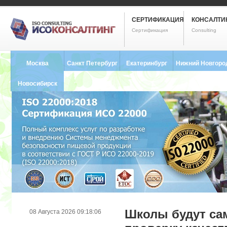
СЕРТИФИКАЦИЯ
КОНСАЛТИ
Сертификация
Consulting
Москва
Санкт Петербург
Екатеринбург
Нижний Новгоро
8 (495) 121-0102
8 (812) 748-2493
8 (343) 237-2593
8 (831) 280-9795
Новосибирск
8 (383) 227-8449
Школы будут са
08 Августа 2026 09:18:06