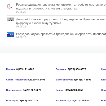
Росаккредитация: системы менеджмента требуют системного
подхода и готовности к новым стандартам
06.08.26
Дмитрий Вольвач представил Председателю Правительства
цифровую экосистему туризма
05.08.26
Росздравнадзор прекратил гражданский оборот пяти препара
04.08.26
Москва:
8(495)121-0102
Воронеж:
8(473) 300-3372
Кра
Санкт-Петербург:
8(812)748-2493
Екатеринбург:
8(343)237-2593
Кра
Владивосток:
8(423) 202-5073
Казань:
8(843)203-9552
Ниж
Волгоград:
8(844) 229-7037
Калининград:
8(401) 279-0017
Нов