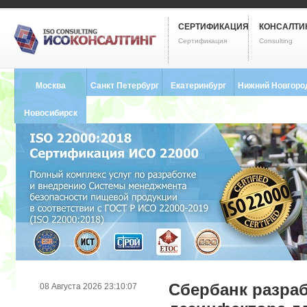
СЕРТИФИКАЦИЯ
КОНСАЛТИ
Сертификация
Consulting
Москва
Санкт Петербург
Екатеринбург
Нижний Новгоро
8 (495) 121-0102
8 (812) 748-2493
8 (343) 237-2593
8 (831) 280-9795
Новосибирск
8 (383) 227-8449
Сбербанк разраб
08 Августа 2026 23:10:07