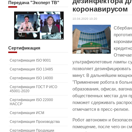
дезинфектора д
Передача
"Эксперт ТВ"
коронавирусом
10.04.2020 10:20
Сбербанк
прототи
коронави
Сертификация
кредитно
Отмечает
Сертификация ISO 9001
ультрафиолетовые лампы су
позволяет дезинфицировать 
Сертификация ISO 13485
минут. В дальнейшем мощно
Сертификация ISO 14000
"Применение робота в больн
Сертификация ГОСТ Р ИСО
образования, офисах, вагона
45001-2020
общественных местах для п
Сертификация ISO 22000
поможет сдерживать распрос
HACCP
отмечается в пресс-релизе.
Сертификация ИСМ
Робот автономен и безопасен
Сертификация Производства
помещение, после чего он с
Сертификация Продукции