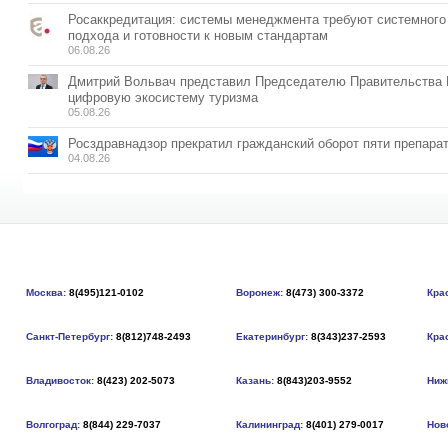
Росаккредитация: системы менеджмента требуют системного
подхода и готовности к новым стандартам
06.08.26
Дмитрий Вольвач представил Председателю Правительства
цифровую экосистему туризма
05.08.26
Росздравнадзор прекратил гражданский оборот пяти препара
04.08.26
Москва:
8(495)121-0102
Воронеж:
8(473) 300-3372
Кра
Санкт-Петербург:
8(812)748-2493
Екатеринбург:
8(343)237-2593
Кра
Владивосток:
8(423) 202-5073
Казань:
8(843)203-9552
Ниж
Волгоград:
8(844) 229-7037
Калининград:
8(401) 279-0017
Нов