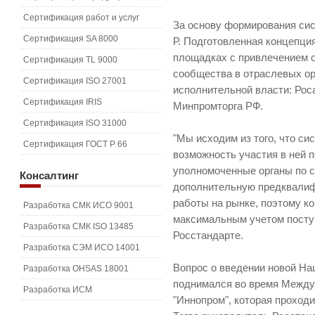
Сертификация работ и услуг
За основу формирования си
Сертификация SA 8000
Р. Подготовленная концепци
площадках с привлечением о
Сертификация TL 9000
сообщества в отраслевых о
Сертификация ISO 27001
исполнительной власти: Рос
Сертификация IRIS
Минпромторга РФ.
Сертификация ISO 31000
"Мы исходим из того, что си
Сертификация ГОСТ Р 66
возможность участия в ней 
уполномоченные органы по с
Консалтинг
дополнительную предквалиф
работы на рынке, поэтому к
Разработка СМК ИСО 9001
максимальным учетом поступ
Разработка СМК ISO 13485
Росстандарте.
Разработка СЭМ ИСО 14001
Вопрос о введении новой Н
Разработка OHSAS 18001
поднимался во время Межд
Разработка ИСМ
"Иннопром", которая проходи