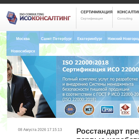
СЕРТИФИКАЦИЯ
КОНСАЛТИ
Сертификация
Consulting
Москва
Санкт Петербург
Екатеринбург
Нижний Новгоро
8 (495) 121-0102
8 (812) 748-2493
8 (343) 237-2593
8 (831) 280-9795
Новосибирск
8 (383) 227-8449
Росстандарт пре
08 Августа 2026 17:15:13