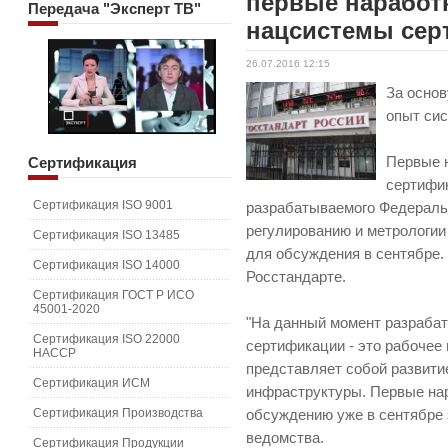
первые наработ
Передача
"Эксперт ТВ"
нацсистемы сер
26.07.2016 12:15
За осно
опыт си
Сертификация
Первые 
сертифик
Сертификация ISO 9001
разрабатываемого Федераль
регулированию и метрологии
Сертификация ISO 13485
для обсуждения в сентябре
Сертификация ISO 14000
Росстандарте.
Сертификация ГОСТ Р ИСО
45001-2020
"На данный момент разраба
Сертификация ISO 22000
сертификации - это рабочее 
HACCP
представляет собой развити
Сертификация ИСМ
инфраструктуры. Первые на
Сертификация Производства
обсуждению уже в сентябре э
ведомства.
Сертификация Продукции