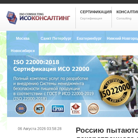
СЕРТИФИКАЦИЯ
КОНСАЛТИ
Сертификация
Consulting
Москва
Санкт Петербург
Екатеринбург
Нижний Новгоро
8 (495) 121-0102
8 (812) 748-2493
8 (343) 237-2593
8 (831) 280-9795
Новосибирск
8 (383) 227-8449
Россию пытаютс
06 Августа 2026 03:58:28