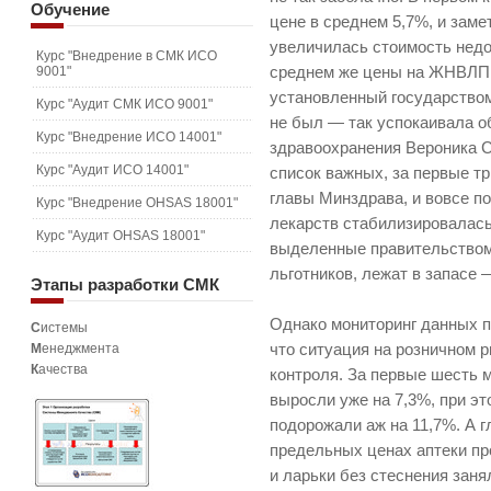
Обучение
цене в среднем 5,7%, и заме
увеличилась стоимость недор
Курс "Внедрение в СМК ИСО
9001"
среднем же цены на ЖНВЛП 
установленный государство
Курс "Аудит СМК ИСО 9001"
не был — так успокаивала 
Курс "Внедрение ИСО 14001"
здравоохранения Вероника С
Курс "Аудит ИСО 14001"
список важных, за первые тр
главы Минздрава, и вовсе п
Курс "Внедрение OHSAS 18001"
лекарств стабилизировалась,
Курс "Аудит OHSAS 18001"
выделенные правительством
льготников, лежат в запасе 
Этапы
разработки СМК
Однако мониторинг данных по
С
истемы
М
енеджмента
что ситуация на розничном 
К
ачества
контроля. За первые шесть
выросли уже на 7,3%, при э
подорожали аж на 11,7%. А г
предельных ценах аптеки пр
и ларьки без стеснения заня