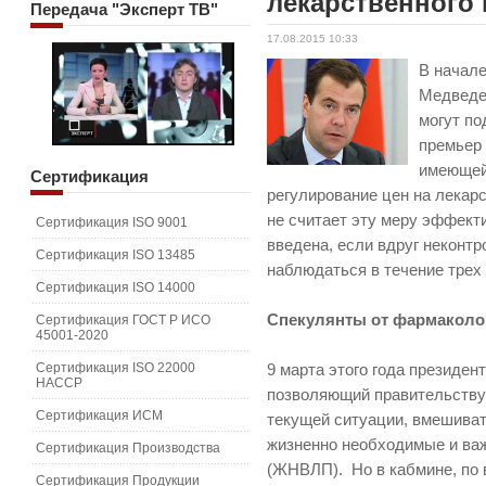
лекарственного
Передача
"Эксперт ТВ"
17.08.2015 10:33
В начале
Медведев
могут по
премьер
имеющей
Сертификация
регулирование цен на лекарс
не считает эту меру эффекти
Сертификация ISO 9001
введена, если вдруг неконт
Сертификация ISO 13485
наблюдаться в течение трех
Сертификация ISO 14000
Спекулянты от фармаколо
Сертификация ГОСТ Р ИСО
45001-2020
Сертификация ISO 22000
9 марта этого года президен
HACCP
позволяющий правительству 
Сертификация ИСМ
текущей ситуации, вмешиват
жизненно необходимые и ва
Сертификация Производства
(ЖНВЛП). Но в кабмине, по 
Сертификация Продукции