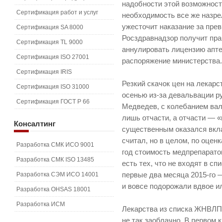
надобности этой возможност
Сертификация работ и услуг
необходимость все же назре
ужесточит наказание за пр
Сертификация SA 8000
Росздравнадзор получит пра
Сертификация TL 9000
аннулировать лицензию апте
Сертификация ISO 27001
распоряжение министерства
Сертификация IRIS
Резкий скачок цен на лекар
Сертификация ISO 31000
осенью из-за девальвации ру
Сертификация ГОСТ Р 66
Медведев, с колебанием вал
лишь отчасти, а отчасти — 
Консалтинг
существенным оказался вкла
считал, но в целом, по оцен
Разработка СМК ИСО 9001
год стоимость медпрепарато
Разработка СМК ISO 13485
есть тех, что не входят в с
Разработка СЭМ ИСО 14001
первые два месяца 2015-го 
и вовсе подорожали вдвое и
Разработка OHSAS 18001
Разработка ИСМ
Лекарства из списка ЖНВЛП
не так заоблачно. В первом 