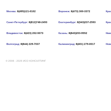
Москва:
8(495)121-0102
Воронеж:
8(473) 300-3372
Кра
Санкт-Петербург:
8(812)748-2493
Екатеринбург:
8(343)237-2593
Кра
Владивосток:
8(423) 202-5073
Казань:
8(843)203-9552
Ниж
Волгоград:
8(844) 229-7037
Калининград:
8(401) 279-0017
Нов
© 2008 - 2026 ИСО КОНСАЛТИНГ