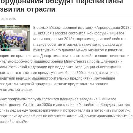
борудования обсудят перспективы
звития отрасли
.2018 10:07
В рамках Международной выставки «Агропродмаш-2018»
11 октября в Москве состоится II-ой форум «Пищевое
машиностроение-2018», зарекомендовавший себя как
главное событие отрасли, а также как площадка для
конструктивного диалога между бизнесом и властью.
приятие организовано Департаментом сельскохозяйственного, пищевого и
ительно-дорожного машиностроения Министерства промышленности и
овли Российской Федерации при поддержке Ассоциации «Росспецмаш».
ается, что в выставке примут участие более 300 человек, в том числе
водители ведущих машиностроительных предприятий, крупнейшие
зводители пищевой продукции, а также представители органов
лнительной власти.
мках программы форума состоится пленарное заседание «Пищевое
ностроение: Стратегия 2030» и две сессии: «Российское оборудование: как
опить лед между производителями и потребителями и потеснить импорт?»,
порт: почему через 5 лет не останется компаний, ориентированных только на
ренний рынок?».