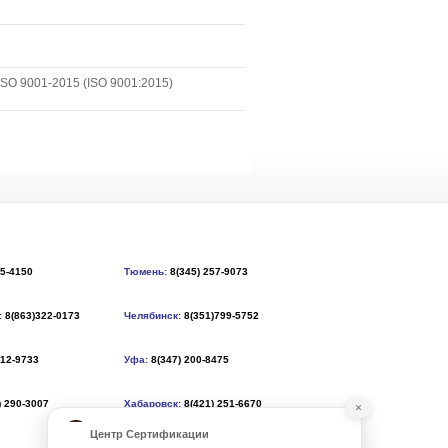
SO 9001-2015 (ISO 9001:2015)
55-4150
Тюмень:
8(345) 257-9073
:
8(863)322-0173
Челябинск:
8(351)799-5752
212-9733
Уфа:
8(347) 200-8475
) 290-3007
Хабаровск:
8(421) 251-6670
×
Центр Сертификации