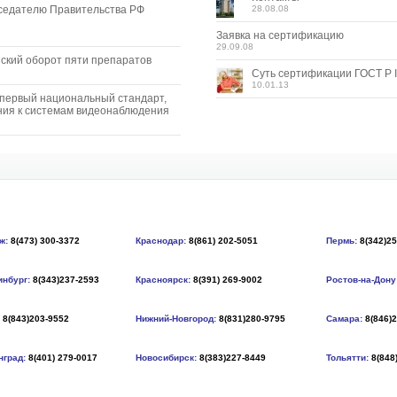
седателю Правительства РФ
28.08.08
Заявка на сертификацию
29.09.08
ский оборот пяти препаратов
Суть сертификации ГОСТ Р I
10.01.13
 первый национальный стандарт,
ия к системам видеонаблюдения
ж:
8(473) 300-3372
Краснодар:
8(861) 202-5051
Пермь:
8(342)2
инбург:
8(343)237-2593
Красноярск:
8(391) 269-9002
Ростов-на-Дону
8(843)203-9552
Нижний-Новгород:
8(831)280-9795
Самара:
8(846)
нград:
8(401) 279-0017
Новосибирск:
8(383)227-8449
Тольятти:
8(848