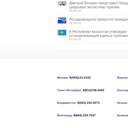
Дмитрий Вольвач представил Пред
цифровую экосистему туризма
05.08.26
Росздравнадзор прекратил граждан
04.08.26
В Республике Казахстан утвержден
устанавливающий единые требован
03.08.26
Москва:
8(495)121-0102
Вороне
Санкт-Петербург:
8(812)748-2493
Екатер
Владивосток:
8(423) 202-5073
Казань:
Волгоград:
8(844) 229-7037
Калини