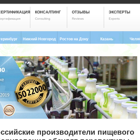
СЕРТИФИКАЦИЯ
КОНСАЛТИНГ
ОТЗЫВЫ
ЭКСПЕРТЫ
ертификация
Consulting
Reviews
Experts
теринбург
Нижний Новгород
Ростов на Дону
Казань
Челя
3) 237-2593
8 (831) 280-9795
8 (863) 322-0173
8 (843) 203-9552
8 (351) 
оссийские производители пищевого