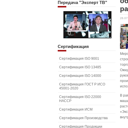
о
Передача
"Эксперт ТВ"
ра
26.07
Сертификация
Меро
Сертификация ISO 9001
стро
торг
Сертификация ISO 13485
Ожид
руко
Сертификация ISO 14000
прои
Сертификация ГОСТ Р ИСО
испо
45001-2020
В ра
Сертификация ISO 22000
HACCP
маши
раст
Сертификация ИСМ
«Экс
внут
Сертификация Производства
Сертификация Продукции