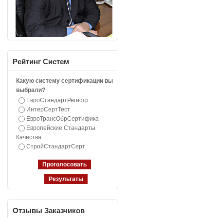
Рейтинг
Систем
Какую систему сертификации вы
выбрали?
ЕвроСтандартРегистр
ИнтерСертТест
ЕвроТрансОбрСертифика
Европейские Стандарты
Качества
СтройСтандартСерт
Отзывы
Заказчиков