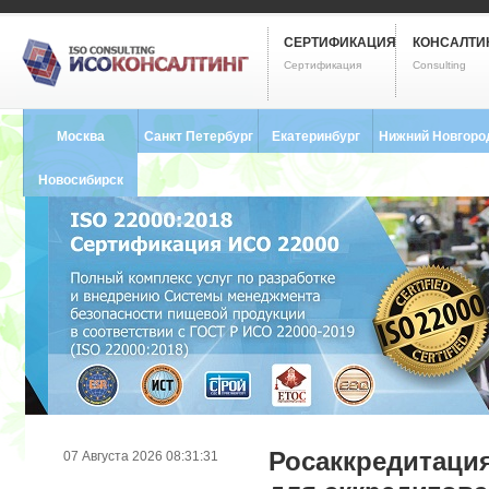
СЕРТИФИКАЦИЯ
КОНСАЛТИ
Сертификация
Consulting
Москва
Санкт Петербург
Екатеринбург
Нижний Новгоро
8 (495) 121-0102
8 (812) 748-2493
8 (343) 237-2593
8 (831) 280-9795
Новосибирск
8 (383) 227-8449
Росаккредитаци
07 Августа 2026 08:31:31