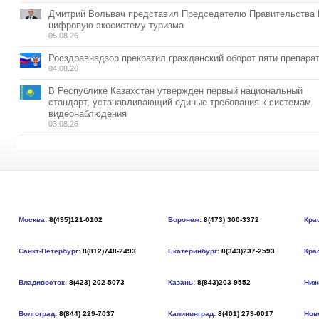
Дмитрий Вольвач представил Председателю Правительства
цифровую экосистему туризма
05.08.26
Росздравнадзор прекратил гражданский оборот пяти препара
04.08.26
В Республике Казахстан утвержден первый национальный
стандарт, устанавливающий единые требования к системам
видеонаблюдения
03.08.26
Москва:
8(495)121-0102
Воронеж:
8(473) 300-3372
Кра
Санкт-Петербург:
8(812)748-2493
Екатеринбург:
8(343)237-2593
Кра
Владивосток:
8(423) 202-5073
Казань:
8(843)203-9552
Ниж
Волгоград:
8(844) 229-7037
Калининград:
8(401) 279-0017
Нов