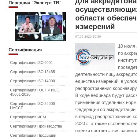
для аккредитов
Передача
"Эксперт ТВ"
осуществляющих
области обеспеч
измерений
07.07.2020 10:56
10 июля 
Сертификация
по аккр
институт
Сертификация ISO 9001
проведе
Сертификация ISO 13485
деятельности лиц, аккредит
Сертификация ISO 14000
единства измерений, в усло
распространения коронавир
Сертификация ГОСТ Р ИСО
45001-2020
В ходе вебинара будут расс
применения отдельных норм
Сертификация ISO 22000
HACCP
Федерации об аккредитации 
в период распространения к
Сертификация ИСМ
2020 г., а также особенност
Сертификация Производства
оценки соответствия заявит
Сертификация Продукции