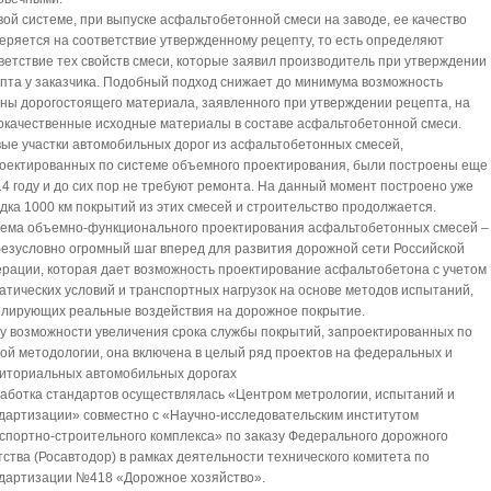
вой системе, при выпуске асфальтобетонной смеси на заводе, ее качество
еряется на соответствие утвержденному рецепту, то есть определяют
ветствие тех свойств смеси, которые заявил производитель при утверждении
пта у заказчика. Подобный подход снижает до минимума возможность
ны дорогостоящего материала, заявленного при утверждении рецепта, на
окачественные исходные материалы в составе асфальтобетонной смеси.
ые участки автомобильных дорог из асфальтобетонных смесей,
оектированных по системе объемного проектирования, были построены еще
14 году и до сих пор не требуют ремонта. На данный момент построено уже
дка 1000 км покрытий из этих смесей и строительство продолжается.
ема объемно-функционального проектирования асфальтобетонных смесей –
безусловно огромный шаг вперед для развития дорожной сети Российской
рации, которая дает возможность проектирование асфальтобетона с учетом
атических условий и транспортных нагрузок на основе методов испытаний,
лирующих реальные воздействия на дорожное покрытие.
у возможности увеличения срока службы покрытий, запроектированных по
ой методологии, она включена в целый ряд проектов на федеральных и
иториальных автомобильных дорогах
аботка стандартов осуществлялась «Центром метрологии, испытаний и
дартизации» совместно с «Научно-исследовательским институтом
спортно-строительного комплекса» по заказу Федерального дорожного
тства (Росавтодор) в рамках деятельности технического комитета по
дартизации №418 «Дорожное хозяйство».