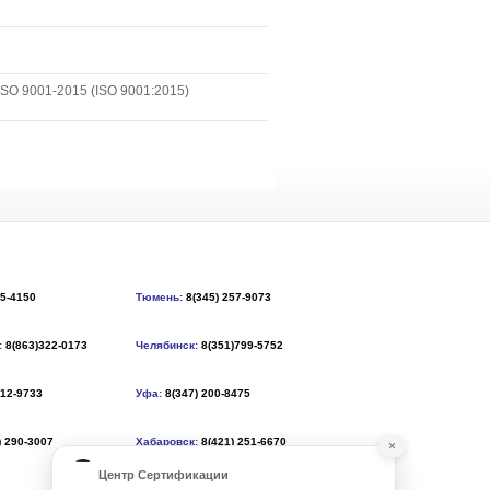
SO 9001-2015 (ISO 9001:2015)
55-4150
Тюмень:
8(345) 257-9073
:
8(863)322-0173
Челябинск:
8(351)799-5752
212-9733
Уфа:
8(347) 200-8475
) 290-3007
Хабаровск:
8(421) 251-6670
×
Центр Сертификации