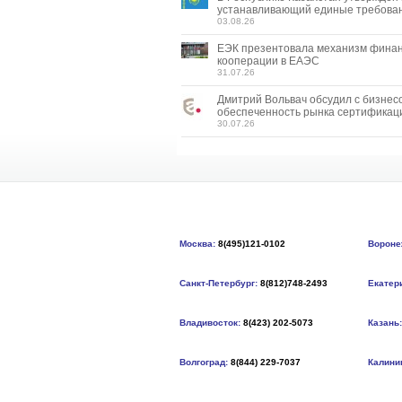
устанавливающий единые требован
03.08.26
ЕЭК презентовала механизм фина
кооперации в ЕАЭС
31.07.26
Дмитрий Вольвач обсудил с бизнес
обеспеченность рынка сертификац
30.07.26
Москва:
8(495)121-0102
Вороне
Санкт-Петербург:
8(812)748-2493
Екатер
Владивосток:
8(423) 202-5073
Казань:
Волгоград:
8(844) 229-7037
Калини