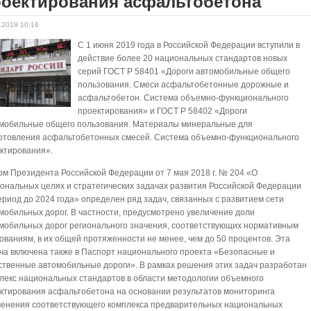
роектирования асфальтобетона
.2019 10:16
С 1 июня 2019 года в Российской Федерации вступили в
действие более 20 национальных стандартов новых
серий ГОСТ Р 58401 «Дороги автомобильные общего
пользования. Смеси асфальтобетонные дорожные и
асфальтобетон. Система объемно-функционального
проектирования» и ГОСТ Р 58402 «Дороги
мобильные общего пользования. Материалы минеральные для
отовления асфальтобетонных смесей. Система объемно-функционального
ктирования».
ом Президента Российской Федерации от 7 мая 2018 г. № 204 «О
ональных целях и стратегических задачах развития Российской Федерации
ериод до 2024 года» определен ряд задач, связанных с развитием сети
мобильных дорог. В частности, предусмотрено увеличение доли
мобильных дорог регионального значения, соответствующих нормативным
ованиям, в их общей протяженности не менее, чем до 50 процентов. Эта
ча включена также в Паспорт национального проекта «Безопасные и
ственные автомобильные дороги». В рамках решения этих задач разработан
лекс национальных стандартов в области методологии объемного
ктирования асфальтобетона на основании результатов мониторинга
енения соответствующего комплекса предварительных национальных