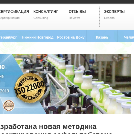
СЕРТИФИКАЦИЯ
КОНСАЛТИНГ
ОТЗЫВЫ
ЭКСПЕРТЫ
ертификация
Consulting
Reviews
Experts
теринбург
Нижний Новгород
Ростов на Дону
Казань
Челя
3) 237-2593
8 (831) 280-9795
8 (863) 322-0173
8 (843) 203-9552
8 (351) 
зработана новая методика