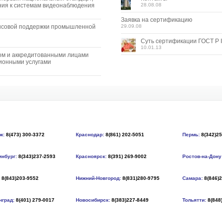
ия к системам видеонаблюдения
28.08.08
Заявка на сертификацию
нсовой поддержки промышленной
29.09.08
Суть сертификации ГОСТ Р I
10.01.13
ом и аккредитованными лицами
ионными услугами
ж:
8(473) 300-3372
Краснодар:
8(861) 202-5051
Пермь:
8(342)2
инбург:
8(343)237-2593
Красноярск:
8(391) 269-9002
Ростов-на-Дону
8(843)203-9552
Нижний-Новгород:
8(831)280-9795
Самара:
8(846)
нград:
8(401) 279-0017
Новосибирск:
8(383)227-8449
Тольятти:
8(848