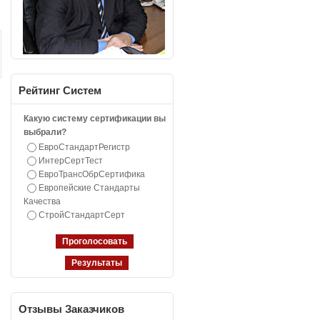
Рейтинг
Систем
Какую систему сертификации вы
выбрали?
ЕвроСтандартРегистр
ИнтерСертТест
ЕвроТрансОбрСертифика
Европейские Стандарты
Качества
СтройСтандартСерт
Отзывы
Заказчиков