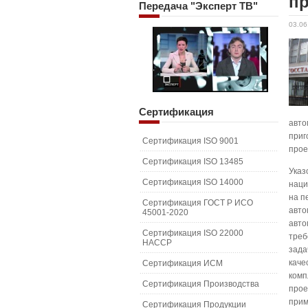
п
Передача
"Эксперт ТВ"
03.06
Сертификация
авто
приг
Сертификация ISO 9001
прое
Сертификация ISO 13485
Указ
Сертификация ISO 14000
наци
на п
Сертификация ГОСТ Р ИСО
авто
45001-2020
авто
Сертификация ISO 22000
треб
HACCP
зада
каче
Сертификация ИСМ
комп
Сертификация Производства
прое
прим
Сертификация Продукции