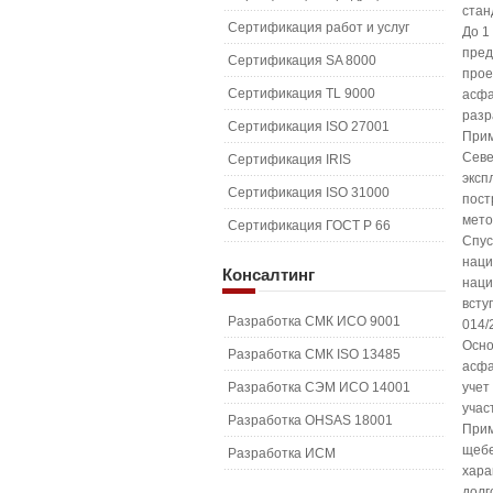
стан
Сертификация работ и услуг
До 1
пред
Сертификация SA 8000
прое
Сертификация TL 9000
асфа
разр
Сертификация ISO 27001
Прим
Севе
Сертификация IRIS
эксп
Сертификация ISO 31000
пост
мето
Сертификация ГОСТ Р 66
Спус
наци
Консалтинг
наци
всту
Разработка СМК ИСО 9001
014/
Осно
Разработка СМК ISO 13485
асфа
Разработка СЭМ ИСО 14001
учет
учас
Разработка OHSAS 18001
Прим
щебе
Разработка ИСМ
хара
долг