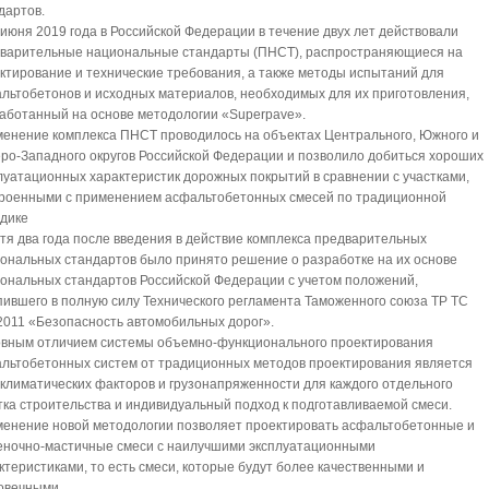
дартов.
 июня 2019 года в Российской Федерации в течение двух лет действовали
варительные национальные стандарты (ПНСТ), распространяющиеся на
ктирование и технические требования, а также методы испытаний для
льтобетонов и исходных материалов, необходимых для их приготовления,
аботанный на основе методологии «Superpave».
енение комплекса ПНСТ проводилось на объектах Центрального, Южного и
ро-Западного округов Российской Федерации и позволило добиться хороших
луатационных характеристик дорожных покрытий в сравнении с участками,
роенными с применением асфальтобетонных смесей по традиционной
дике
тя два года после введения в действие комплекса предварительных
ональных стандартов было принято решение о разработке на их основе
ональных стандартов Российской Федерации с учетом положений,
пившего в полную силу Технического регламента Таможенного союза ТР ТС
2011 «Безопасность автомобильных дорог».
вным отличием системы объемно-функционального проектирования
льтобетонных систем от традиционных методов проектирования является
 климатических факторов и грузонапряженности для каждого отдельного
тка строительства и индивидуальный подход к подготавливаемой смеси.
енение новой методологии позволяет проектировать асфальтобетонные и
ночно-мастичные смеси с наилучшими эксплуатационными
ктеристиками, то есть смеси, которые будут более качественными и
овечными.