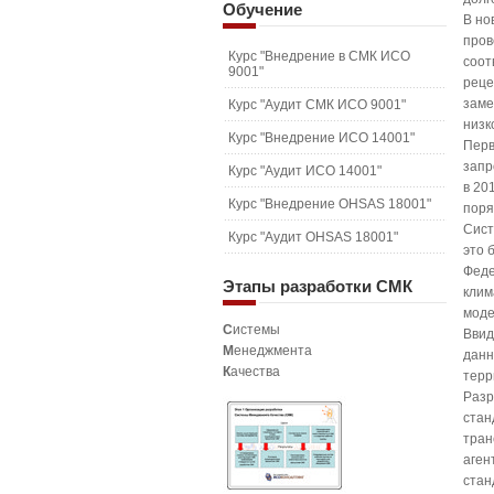
Обучение
В но
пров
Курс "Внедрение в СМК ИСО
соот
9001"
реце
заме
Курс "Аудит СМК ИСО 9001"
низк
Курс "Внедрение ИСО 14001"
Перв
запр
Курс "Аудит ИСО 14001"
в 20
Курс "Внедрение OHSAS 18001"
поря
Сист
Курс "Аудит OHSAS 18001"
это 
Феде
Этапы
разработки СМК
клим
моде
С
истемы
Ввид
М
енеджмента
данн
К
ачества
терр
Разр
стан
тран
аген
стан