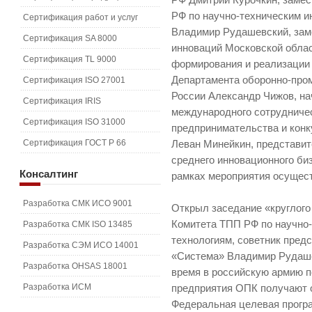
РФ Дмитрий Курочкин, заме
РФ по научно-техническим и
Сертификация работ и услуг
Владимир Рудашевский, зам
Сертификация SA 8000
инноваций Московской облас
Сертификация TL 9000
формирования и реализации
Департамента оборонно-про
Сертификация ISO 27001
России Александр Чижов, на
Сертификация IRIS
международного сотрудничес
Сертификация ISO 31000
предпринимательства и кон
Сертификация ГОСТ Р 66
Леван Минейкин, представит
среднего инновационного би
Консалтинг
рамках мероприятия осущес
Разработка СМК ИСО 9001
Открыл заседание «круглого
Комитета ТПП РФ по научно
Разработка СМК ISO 13485
технологиям, советник пре
Разработка СЭМ ИСО 14001
«Система» Владимир Рудаше
Разработка OHSAS 18001
время в российскую армию 
Разработка ИСМ
предприятия ОПК получают 
Федеральная целевая програ