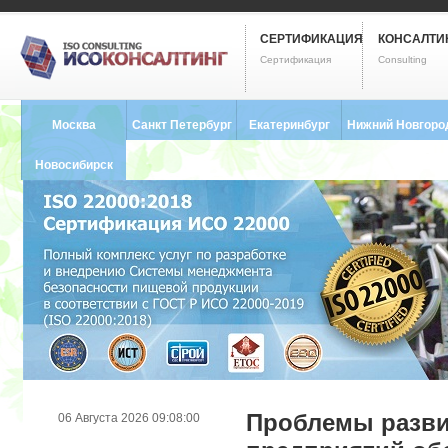
СЕРТИФИКАЦИЯ
КОНСАЛТИ
Сертификация
Consulting
Москва
Санкт Петербург
Екатеринбург
Нижний Новгоро
8 (495) 121-0102
8 (812) 748-2493
8 (343) 237-2593
8 (831) 280-9795
Новосибирск
8 (383) 227-8449
Проблемы разви
06 Августа 2026 09:08:00