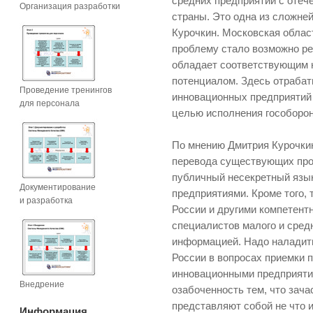
средних предприятий с оте
Организация разработки
страны. Это одна из сложне
Курочкин. Московская област
проблему стало возможно ре
обладает соответствующим 
потенциалом. Здесь отраба
Проведение тренингов
инновационных предприятий 
для персонала
целью исполнения гособорон
По мнению Дмитрия Курочки
перевода существующих про
публичный несекретный язы
Документирование
предприятиями. Кроме того,
и разработка
России и другими компетент
специалистов малого и средн
информацией. Надо наладит
России в вопросах приемки 
инновационными предприяти
Внедрение
озабоченность тем, что зач
представляют собой не что 
Информация