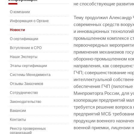
не способствующие развити
О компании
Тему продолжил Александр Ч
Информация о Органе
современных средств воору
Новости
и инновационных технологий 
промышленном комплексе с
О сертификации
первоочередных мероприяти
Вступление в СРО
применения механизмов госу
Наши Эксперты
оборонно-промышленном ком
направления, как совершенс
Этапы сертификации
ГЧП; совершенствование но
Системы Менеджмента
интеллектуальной собственн
Отзывы Заказчиков
обеспечения ГЧП (пилотные 
Сотрудничество
Минпромторга России, для 
кооперации предприятий мал
Законодательство
требуется решение вопроса 
Вакансии
предприятий МСБ требовани
Контакты
продукции военного назначен
военной приемки, лицензии н
Реестр проверенных
организаций