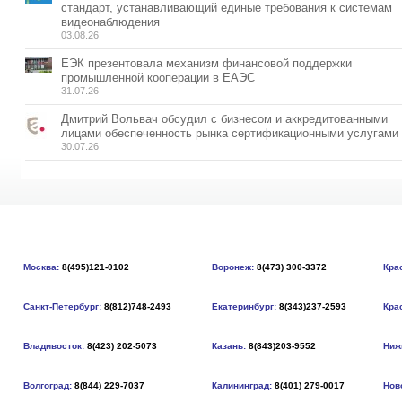
стандарт, устанавливающий единые требования к системам
видеонаблюдения
03.08.26
ЕЭК презентовала механизм финансовой поддержки
промышленной кооперации в ЕАЭС
31.07.26
Дмитрий Вольвач обсудил с бизнесом и аккредитованными
лицами обеспеченность рынка сертификационными услугами
30.07.26
Москва:
8(495)121-0102
Воронеж:
8(473) 300-3372
Кра
Санкт-Петербург:
8(812)748-2493
Екатеринбург:
8(343)237-2593
Кра
Владивосток:
8(423) 202-5073
Казань:
8(843)203-9552
Ниж
Волгоград:
8(844) 229-7037
Калининград:
8(401) 279-0017
Нов