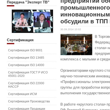
предприятий об
Передача
"Эксперт ТВ"
промышленного 
инновационным
обсудили в ТПП
30.09.2014 10:02
В Торго
Сертификация
Федераци
стола» н
Сертификация ISO 9001
предпри
Сертификация ISO 13485
комплекса с малыми и сред
Сертификация ISO 14000
Организаторами круглого ст
Сертификация ГОСТ Р ИСО
45001-2020
научно-техническим инновац
«Профессионалы электронно
Сертификация ISO 22000
HACCP
группы для проработки вопр
выполнения государственног
Сертификация ИСМ
Сертификация Производства
В работе «круглого стола» 
Сертификация Продукции