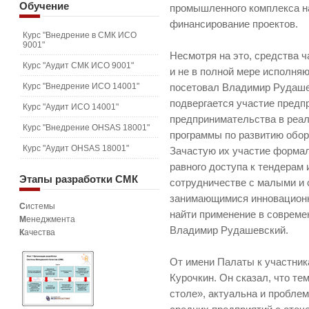
Обучение
промышленного комплекса на 
финансирование проектов.
Курс "Внедрение в СМК ИСО
9001"
Несмотря на это, средства 
Курс "Аудит СМК ИСО 9001"
и не в полной мере исполня
Курс "Внедрение ИСО 14001"
посетовал Владимир Рудаше
подвергается участие предп
Курс "Аудит ИСО 14001"
предпринимательства в реа
Курс "Внедрение OHSAS 18001"
программы по развитию обо
Курс "Аудит OHSAS 18001"
Зачастую их участие формал
равного доступа к тендерам
Этапы
разработки СМК
сотрудничестве с малыми и
занимающимися инновационн
С
истемы
найти применение в совреме
М
енеджмента
Владимир Рудашевский.
К
ачества
От имени Палаты к участни
Курочкин. Он сказал, что те
столе», актуальна и пробле