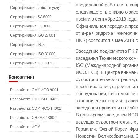
проделанной работе и плани
Сертификация работ и услуг
следующего пленарного засе
Сертификация SA 8000
пройти в сентябре 2018 года 
Официальная передача пред
Сертификация TL 9000
от д-ра Фридриха Фюнгерлин
Сертификация ISO 27001
ПК 7) состоится в мае 2018 г
Сертификация IRIS
Заседание подкомитета ПК 7
Сертификация ISO 31000
заседания Технического ком
Сертификация ГОСТ Р 66
ISO (Международной организ
ИСО/ТК 8). В центре вниман
Консалтинг
судостроительной отрасли, 
проектирования, строительс
Разработка СМК ИСО 9001
оборудования, систем монит
Разработка СМК ISO 13485
экологических норм и правил
заседания принята и на сай
Разработка СЭМ ИСО 14001
В планарном заседании ИСО/
Разработка OHSAS 18001
ведущих судостроительных д
Разработка ИСМ
Германии, Южной Кореи, Фра
Норвегии, Великобритании, 