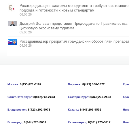
Росаккредитация: системы менеджмента требуют системного
подхода и готовности к новым стандартам
06.08.26
Дмитрий Вольвач представил Председателю Правительства
цифровую экосистему туризма
05.08.26
Росздравнадзор прекратил гражданский оборот пяти препара
04.08.26
Москва:
8(495)121-0102
Воронеж:
8(473) 300-3372
Кра
Санкт-Петербург:
8(812)748-2493
Екатеринбург:
8(343)237-2593
Кра
Владивосток:
8(423) 202-5073
Казань:
8(843)203-9552
Ниж
Волгоград:
8(844) 229-7037
Калининград:
8(401) 279-0017
Нов