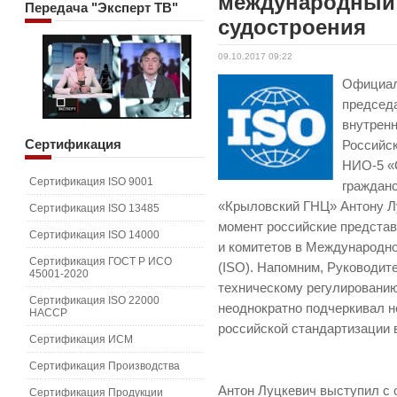
международный 
Передача
"Эксперт ТВ"
судостроения
09.10.2017 09:22
Официал
председ
внутрен
Сертификация
Российс
НИО-5 «
Сертификация ISO 9001
граждан
«Крыловский ГНЦ» Антону Лу
Сертификация ISO 13485
момент российские представ
Сертификация ISO 14000
и комитетов в Международно
Сертификация ГОСТ Р ИСО
(ISO). Напомним, Руководит
45001-2020
техническому регулировани
Сертификация ISO 22000
неоднократно подчеркивал н
HACCP
российской стандартизации 
Сертификация ИСМ
Сертификация Производства
Антон Луцкевич выступил с 
Сертификация Продукции