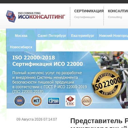
СЕРТИФИКАЦИЯ
КОНСАЛТИ
Сертификация
Consulting
Москва
Санкт Петербург
Екатеринбург
Нижний Новгоро
8 (495) 121-0102
8 (812) 748-2493
8 (343) 237-2593
8 (831) 280-9795
Новосибирск
8 (383) 227-8449
Представитель 
09 Августа 2026 07:14:07