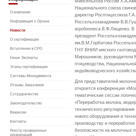
Минсельхоза России Х.А.Аме
Национального союза свино
О компании
директор Росптицесоюза Г.
Информация о Органе
Россельхозакадемии В.В.Гу
агробизнеса В.Ф.Лищенко. В
Новости
президент Россельхозакад
О сертификации
им.В.М.Горбатова Россельхо
Вступление в СРО
ГНУ ВНИИ мясного скотовод
Мирошников, руководители 
Наши Эксперты
птицеводства, Национально
Этапы сертификации
индейководческого хозяйств
Системы Менеджмента
Для представителей молочн
Отзывы Заказчиков
откроется конференция «Мол
Сотрудничество
тематические сессии логиче
«Переработка молока, модер
Законодательство
технического регулирования
Вакансии
нового оборудования и техно
Контакты
производству и переработке 
безопасности на молочных пр
Реестр проверенных
организаций