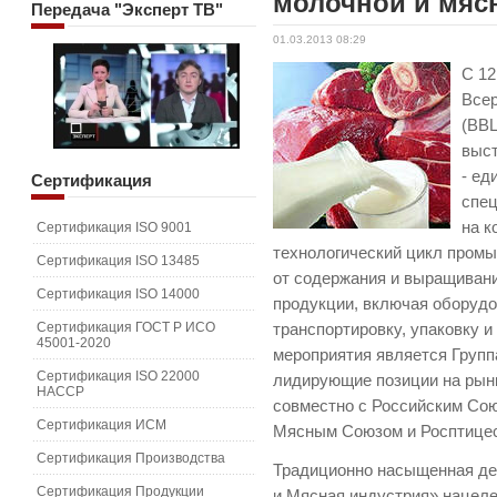
молочной и мяс
Передача
"Эксперт ТВ"
01.03.2013 08:29
С 12
Всер
(ВВЦ
выс
- ед
Сертификация
спец
на к
Сертификация ISO 9001
технологический цикл промы
Сертификация ISO 13485
от содержания и выращивани
Сертификация ISO 14000
продукции, включая оборудо
Сертификация ГОСТ Р ИСО
транспортировку, упаковку и
45001-2020
мероприятия является Групп
Сертификация ISO 22000
лидирующие позиции на рынк
HACCP
совместно с Российским Сою
Сертификация ИСМ
Мясным Союзом и Росптице
Сертификация Производства
Традиционно насыщенная де
Сертификация Продукции
и Мясная индустрия» нацел