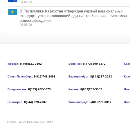
04.08.26
В Республике Казахстан утвержден первый национальный
стандарт, устанавливающий единые требования к системам
видеонаблюдения
03.08.26
Москва:
8(495)121-0102
Воронеж:
8(473) 300-3372
Кра
Санкт-Петербург:
8(812)748-2493
Екатеринбург:
8(343)237-2593
Кра
Владивосток:
8(423) 202-5073
Казань:
8(843)203-9552
Ниж
Волгоград:
8(844) 229-7037
Калининград:
8(401) 279-0017
Нов
© 2008 - 2026 ИСО КОНСАЛТИНГ