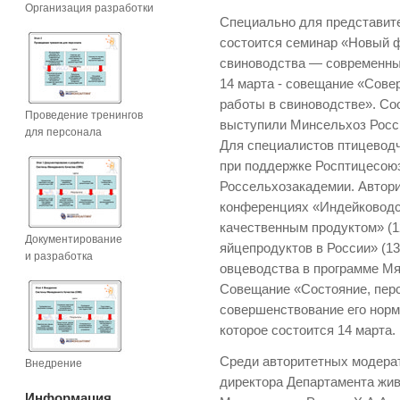
Организация разработки
Специально для представите
состоится семинар «Новый 
свиноводства — современные
14 марта - совещание «Сов
работы в свиноводстве». Со
Проведение тренингов
выступили Минсельхоз Росс
для персонала
Для специалистов птицеводч
при поддержке Росптицесо
Россельхозакадемии. Автори
конференциях «Индейководс
качественным продуктом» (1
Документирование
яйцепродуктов в России» (1
и разработка
овцеводства в программе М
Совещание «Состояние, перс
совершенствование его норм
которое состоится 14 марта.
Среди авторитетных модера
Внедрение
директора Департамента жив
Информация