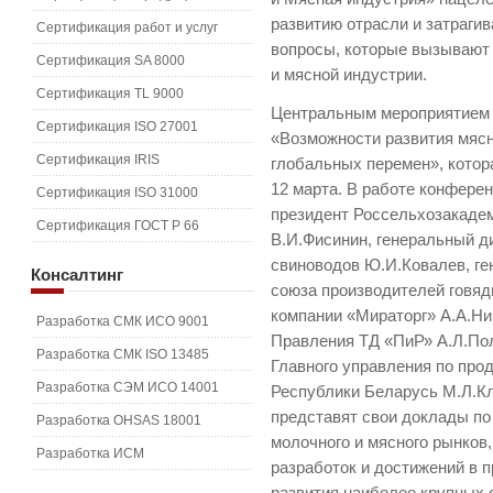
развитию отрасли и затраги
Сертификация работ и услуг
вопросы, которые вызывают
Сертификация SA 8000
и мясной индустрии.
Сертификация TL 9000
Центральным мероприятием 
Сертификация ISO 27001
«Возможности развития мясн
Сертификация IRIS
глобальных перемен», котор
12 марта. В работе конферен
Сертификация ISO 31000
президент Россельхозакаде
Сертификация ГОСТ Р 66
В.И.Фисинин, генеральный д
свиноводов Ю.И.Ковалев, г
Консалтинг
союза производителей говяд
компании «Мираторг» А.А.Ни
Разработка СМК ИСО 9001
Правления ТД «ПиР» А.Л.По
Разработка СМК ISO 13485
Главного управления по пр
Разработка СЭМ ИСО 14001
Республики Беларусь М.Л.К
представят свои доклады по
Разработка OHSAS 18001
молочного и мясного рынков
Разработка ИСМ
разработок и достижений в 