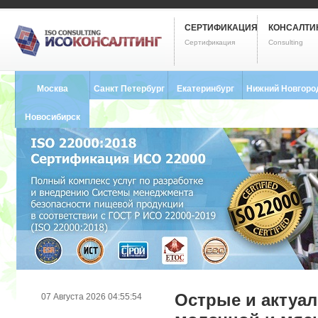
СЕРТИФИКАЦИЯ
КОНСАЛТИ
Сертификация
Consulting
Москва
Санкт Петербург
Екатеринбург
Нижний Новгоро
8 (495) 121-0102
8 (812) 748-2493
8 (343) 237-2593
8 (831) 280-9795
Новосибирск
8 (383) 227-8449
Острые и актуа
07 Августа 2026 04:55:54