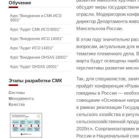
развития наиболее крупных 
Обучение
обсудят меры государствен
отрасли. Модератором конф
Курс "Внедрение в СМК ИСО
9001"
директор Департамента живо
Минсельхоза России.
Курс "Аудит СМК ИСО 9001"
Курс "Внедрение ИСО 14001"
В этом году значительно ра
вопросам, актуальным для мя
Курс "Аудит ИСО 14001"
тематике племенного дела. 
Курс "Внедрение OHSAS 18001"
марта будут освещены наиб
Курс "Аудит OHSAS 18001"
перспективы развития мясно
Так, для специалистов, заня
Этапы
разработки СМК
пройдёт конференция «Разв
С
истемы
говядины в России — необход
М
енеджмента
совещание «Основные напра
К
ачества
в рамках реализации Госуда
сельского хозяйства и регу
сельскохозяйственной проду
2020гг.». Соорганизаторами
России и Национальный сою