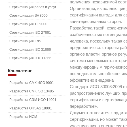
получения независимой серт
Сертификация работ и услуг
Организации, выполняющие 
сертификации выгоды для са
Сертификация SA 8000
заинтересованных сторон.
Сертификация TL 9000
Разработка такой независи
Сертификация ISO 27001
озабоченностью потенциаль
человека, поскольку такая 
Сертификация IRIS
предприятию со стороны раб
Сертификация ISO 31000
органов власти, органов рег
Сертификация ГОСТ Р 66
система менеджмента втори
международным гармонизиро
Консалтинг
последовательно обеспечива
эффективно внедрена
Разработка СМК ИСО 9001
Стандарт ИСО 30003:2009 от
Разработка СМК ISO 13485
распространению лучших пра
сертификации и сертификаци
Разработка СЭМ ИСО 14001
переработке».
Разработка OHSAS 18001
Документ относится к аудита
Разработка ИСМ
сертификации, но может так
участвующих в оценке систе