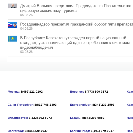
Дмитрий Вольвач представил Председателю Правительства
цифровую экосистему туризма
05.08.26
Росздравнадзор прекратил гражданский оборот пяти препара
04.08.26
В Республике Казахстан утвержден первый национальный
стандарт, устанавливающий единые требования к системам
видеонаблюдения
03.08.26
Москва:
8(495)121-0102
Воронеж:
8(473) 300-3372
Кра
Санкт-Петербург:
8(812)748-2493
Екатеринбург:
8(343)237-2593
Кра
Владивосток:
8(423) 202-5073
Казань:
8(843)203-9552
Ниж
Волгоград:
8(844) 229-7037
Калининград:
8(401) 279-0017
Нов