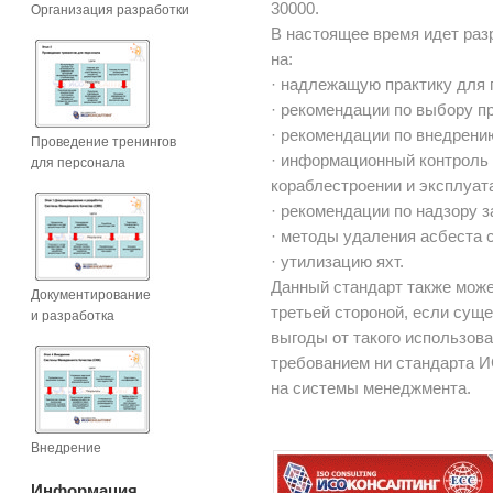
30000.
Организация разработки
В настоящее время идет раз
на:
· надлежащую практику для 
· рекомендации по выбору п
· рекомендации по внедрени
Проведение тренингов
· информационный контроль
для персонала
кораблестроении и эксплуат
· рекомендации по надзору 
· методы удаления асбеста с
· утилизацию яхт.
Данный стандарт также мож
Документирование
третьей стороной, если сущ
и разработка
выгоды от такого использова
требованием ни стандарта И
на системы менеджмента.
Внедрение
Информация