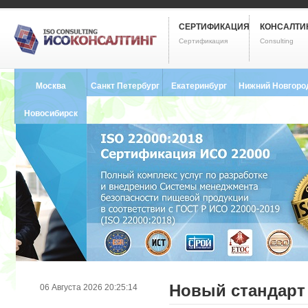
СЕРТИФИКАЦИЯ
КОНСАЛТИ
Сертификация
Consulting
Москва
Санкт Петербург
Екатеринбург
Нижний Новгоро
8 (495) 121-0102
8 (812) 748-2493
8 (343) 237-2593
8 (831) 280-9795
Новосибирск
8 (383) 227-8449
Новый стандарт 
06 Августа 2026 20:25:14