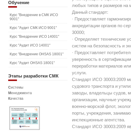
Обучение
любых типов и размеров на 
Данный стандарт:
Курс "Внедрение в СМК ИСО
· Предоставляет гармонизи
9001"
аккредитации органов по се
Курс "Аудит СМК ИСО 9001"
30000;
Курс "Внедрение ИСО 14001"
· Определяет технические у
Курс "Аудит ИСО 14001"
систем на безопасность и эк
· Предоставляет потребите
Курс "Внедрение OHSAS 18001"
уверенность в сертификации
Курс "Аудит OHSAS 18001"
переработки материалов ил
услуги.
Этапы
разработки СМК
Стандарт ИСО 30003:2009 мо
судового транспорта и утил
С
истемы
заводы, владельцы судов, 
М
енеджмента
К
ачества
организации, научные учреж
военно-морской флот, эколог
порты, учреждения, занима
инспекционные агентства.
Стандарт ИСО 30003:2009 я