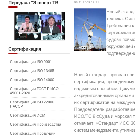
Передача
"Эксперт ТВ"
06.11.2009 12:21
Новый станда
техника. Сис
Требования к
сертификаци
судов» повыс
окружающей с
Сертификация
подтвержден
Сертификация ISO 9001
Сертификация ISO 13485
Новый стандарт призван пов
Сертификация ISO 14000
сертификации, проводимому
надежным способом. Докуме
Сертификация ГОСТ Р ИСО
45001-2020
аккредитованными органами 
Сертификация ISO 22000
их сертификатов на междуна
HACCP
Председатель разработавшег
Сертификация ИСМ
ИСО/TC 8 «Суда и морская т
отмечает: «Стандарт ИСО 30
Сертификация Производства
систем менеджмента утилиз
Сертификация Продукции