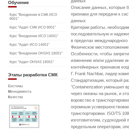
данных
Обучение
Описание данных, которые 
признаки для передачи к си
Курс "Внедрение в СМК ИСО
9001"
данных
Критерии работы, необходим
Курс "Аудит СМК ИСО 9001"
последовательную и надежн
Курс "Внедрение ИСО 14001"
в пределах международного
Курс "Аудит ИСО 14001"
Физическое местоположение
Курс "Внедрение OHSAS 18001"
Особенности, чтобы запрет
изменение и/или удаление 
Курс "Аудит OHSAS 18001"
контейнерных признаков когд
Г. Frank Nachbar, лидер ко
Этапы
разработки СМК
Стандартизации, который ра
С
истемы
"Containerization уменьшил 
М
енеджмента
через океаны на рынок, и э
К
ачества
воровство в транспортировке
огромным усовершенствован
транспортировки. ISO/TS 10
изготовителям, судоходной 
предельным операторам, оп