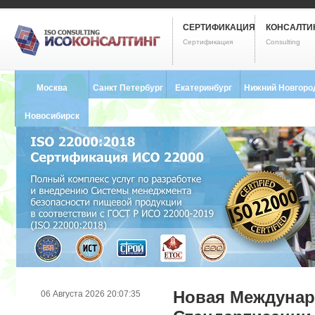
СЕРТИФИКАЦИЯ
КОНСАЛТИ
Сертификация
Consulting
Москва
Санкт Петербург
Екатеринбург
Нижний Новгоро
8 (495) 121-0102
8 (812) 748-2493
8 (343) 237-2593
8 (831) 280-9795
Новосибирск
8 (383) 227-8449
Новая Междунар
06 Августа 2026 20:07:35