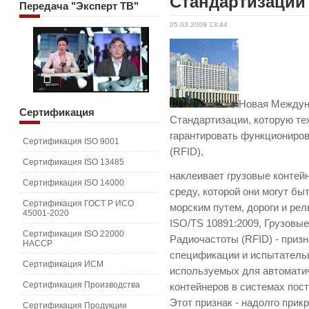
Стандартизации
Передача
"Эксперт ТВ"
05.03.2009 13:44
Новая Междун
Сертификация
Стандартизации, которую т
гарантировать функциониро
Сертификация ISO 9001
(RFID),
Сертификация ISO 13485
наклеивает грузовые конте
Сертификация ISO 14000
среду, которой они могут бы
Сертификация ГОСТ Р ИСО
морским путем, дороги и рел
45001-2020
ISO/TS 10891:2009, Грузовы
Сертификация ISO 22000
Радиочастоты (RFID) - приз
HACCP
спецификации и испытатель
Сертификация ИСМ
используемых для автомати
Сертификация Производства
контейнеров в системах пост
Этот признак - надолго прик
Сертификация Продукции