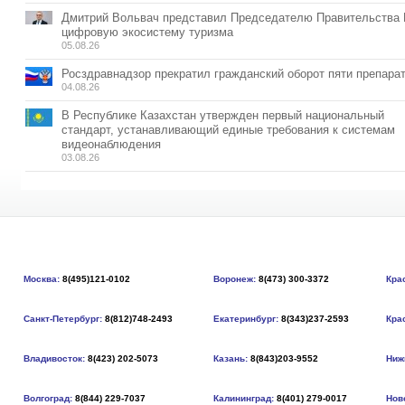
Дмитрий Вольвач представил Председателю Правительства
цифровую экосистему туризма
05.08.26
Росздравнадзор прекратил гражданский оборот пяти препара
04.08.26
В Республике Казахстан утвержден первый национальный
стандарт, устанавливающий единые требования к системам
видеонаблюдения
03.08.26
Москва:
8(495)121-0102
Воронеж:
8(473) 300-3372
Кра
Санкт-Петербург:
8(812)748-2493
Екатеринбург:
8(343)237-2593
Кра
Владивосток:
8(423) 202-5073
Казань:
8(843)203-9552
Ниж
Волгоград:
8(844) 229-7037
Калининград:
8(401) 279-0017
Нов