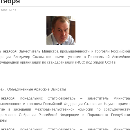
ктября
.2008 14:52
5 октября
: Заместитель Министра промышленности и торговли Российско
ерации Владимир Саламатов примет участие в Генеральной Ассамбле
ународной организации по стандартизации (ИСО) под эгидой ООН в
убай, Объединённые Арабские Эмираты
октября
, понедельник: Статс-секретарь – заместитель Министр
ышленности и торговли Российской Федерации Станислав Наумов приме
стие в заседании Межправительственной комиссии по сотрудничеств
ерального Собрания Российской Федерации и Парламента Республик
довы
октября
, понедельник: Статс-секретарь – заместитель Министр