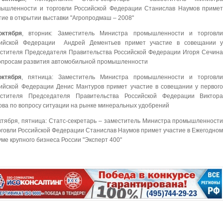
ышленности и торговли Российской Федерации Станислав Наумов приме
тие в открытии выставки "Агропродмаш – 2008"
октября
, вторник: Заместитель Министра промышленности и торговл
сийской Федерации Андрей Дементьев примет участие в совещании 
стителя Председателя Правительства Российской Федерации Игоря Сечин
опросам развития автомобильной промышленности
октября
, пятница: Заместитель Министра промышленности и торговл
ийской Федерации Денис Мантуров примет участие в совещании у первог
естителя Председателя Правительства Российской Федерации Виктор
ова по вопросу ситуации на рынке минеральных удобрений
ктября, пятница: Статс-секретарь – заместитель Министра промышленност
рговли Российской Федерации Станислав Наумов примет участие в Ежегодно
ме крупного бизнеса России "Эксперт 400"