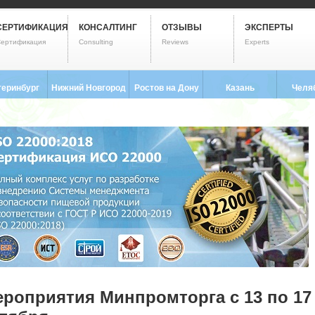
СЕРТИФИКАЦИЯ
КОНСАЛТИНГ
ОТЗЫВЫ
ЭКСПЕРТЫ
ертификация
Consulting
Reviews
Experts
теринбург
Нижний Новгород
Ростов на Дону
Казань
Челя
3) 237-2593
8 (831) 280-9795
8 (863) 322-0173
8 (843) 203-9552
8 (351) 
роприятия Минпромторга с 13 по 17