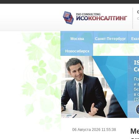
С
Москва
Санкт Петербург
Ека
8 (495) 121-0102
8 (812) 748-2493
8 (34
Новосибирск
8 (383) 227-8449
Ме
06 Августа 2026 11:55:38