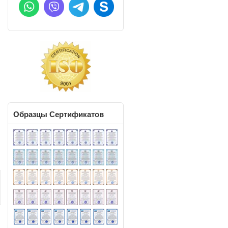
т
и
у
а
и
о
а
Образцы
Сертификатов
и
м