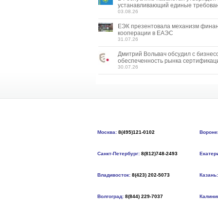
устанавливающий единые требован
03.08.26
ЕЭК презентовала механизм фина
кооперации в ЕАЭС
31.07.26
Дмитрий Вольвач обсудил с бизнес
обеспеченность рынка сертификац
30.07.26
Москва:
8(495)121-0102
Вороне
Санкт-Петербург:
8(812)748-2493
Екатер
Владивосток:
8(423) 202-5073
Казань:
Волгоград:
8(844) 229-7037
Калини