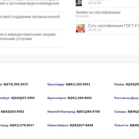
ия к системам видеонаблюдения
28.08.08
Заявка на сертификацию
нсовой поддержки промышленной
29.09.08
Суть сертификации ГОСТ Р I
10.01.13
ом и аккредитованными лицами
ионными услугами
ж:
8(473) 300-3372
Краснодар:
8(861) 202-5051
Пермь:
8(342)2
инбург:
8(343)237-2593
Красноярск:
8(391) 269-9002
Ростов-на-Дону
8(843)203-9552
Нижний-Новгород:
8(831)280-9795
Самара:
8(846)
нград:
8(401) 279-0017
Новосибирск:
8(383)227-8449
Тольятти:
8(848