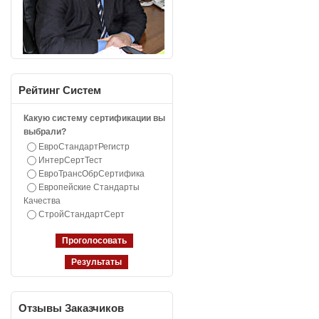
Рейтинг
Систем
Какую систему сертификации вы
выбрали?
ЕвроСтандартРегистр
ИнтерСертТест
ЕвроТрансОбрСертифика
Европейские Стандарты
Качества
СтройСтандартСерт
Отзывы
Заказчиков