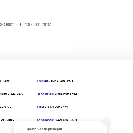
SO 9001-2015 (ISO 9001:2015)
55-4150
Тюмень:
8(345) 257-9073
:
8(863)322-0173
Челябинск:
8(351)799-5752
212-9733
Уфа:
8(347) 200-8475
) 290-3007
Хабаровск:
8(421) 251-6670
×
Центр Сертификации