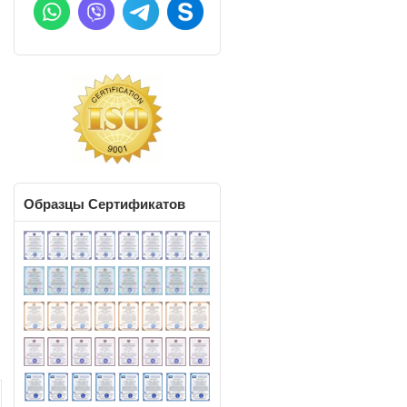
й
я
ы
й
й
и
в
й
о
,
Образцы
Сертификатов
ь
м
и
я
,