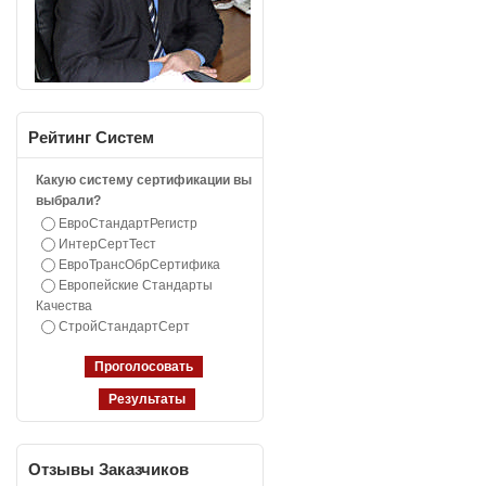
Рейтинг
Систем
Какую систему сертификации вы
выбрали?
ЕвроСтандартРегистр
ИнтерСертТест
ЕвроТрансОбрСертифика
Европейские Стандарты
Качества
СтройСтандартСерт
Отзывы
Заказчиков