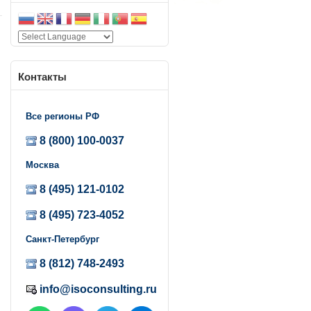
Контакты
Все регионы РФ
и
и
8 (800) 100-0037
Москва
8 (495) 121-0102
8 (495) 723-4052
,
Санкт-Петербург
и
а
8 (812) 748-2493
о
,
info@isoconsulting.ru