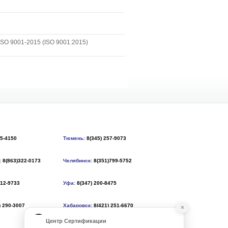
SO 9001-2015 (ISO 9001:2015)
55-4150
Тюмень:
8(345) 257-9073
:
8(863)322-0173
Челябинск:
8(351)799-5752
212-9733
Уфа:
8(347) 200-8475
) 290-3007
Хабаровск:
8(421) 251-6670
×
Центр Сертификации