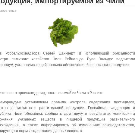
родукции, импортируемой из Чили
.2008 15:16
ва Россельхознадзора Сергей Данкверт и исполняющий обязанност
истра сельского хозяйства Чили Рейнальдо Руис Вальдес подписал
рандум, устанавливающий правила обеспечения безопасности продукции
ительного происхождения, поставляемой из Чили в Россию.
еморандуме установлены правила контроля содержания пестицидов
ратов и нитритов в растительной продукции. Российская Федерация 
ублика Чили обязались сообщать друг другу о результатах мониторинг
ержания указанных веществ в пищевой продукции растительног
исхождения, а также информировать об изменениях законодательства
лирующего нормы содержания данных веществ.