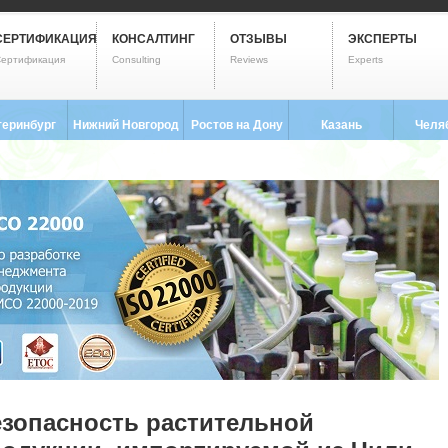
СЕРТИФИКАЦИЯ
КОНСАЛТИНГ
ОТЗЫВЫ
ЭКСПЕРТЫ
ертификация
Consulting
Reviews
Experts
теринбург
Нижний Новгород
Ростов на Дону
Казань
Челя
3) 237-2593
8 (831) 280-9795
8 (863) 322-0173
8 (843) 203-9552
8 (351) 
зопасность растительной