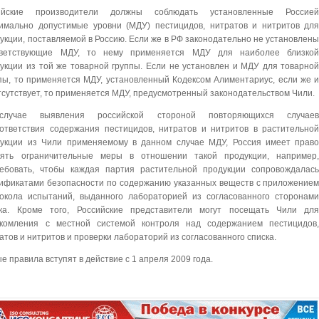
ийские производители должны соблюдать установленные Россие
имально допустимые уровни (МДУ) пестицидов, нитратов и нитритов дл
укции, поставляемой в Россию. Если же в РФ законодательно не установлен
тветствующие МДУ, то нему применяется МДУ для наиболее близко
укции из той же товарной группы. Если не установлен и МДУ для товарно
пы, то применяется МДУ, установленный Кодексом Алиментариус, если же 
тсутствует, то применяется МДУ, предусмотренный законодательством Чили.
лучае выявления российской стороной повторяющихся случае
ответствия содержания пестицидов, нитратов и нитритов в растительно
укции из Чили применяемому в данном случае МДУ, Россия имеет прав
нять ограничительные меры в отношении такой продукции, например
ебовать, чтобы каждая партия растительной продукции сопровождалас
ификатами безопасности по содержанию указанных веществ с приложение
окола испытаний, выданного лабораторией из согласованного сторонам
ска. Кроме того, Российские представители могут посещать Чили дл
акомления с местной системой контроля над содержанием пестицидов
атов и нитритов и проверки лабораторий из согласованного списка.
е правила вступят в действие с 1 апреля 2009 года.