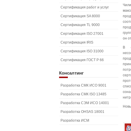
Чил
Сертификация работ и услуг
макс
Сертификация SA 8000
прод
соо
Сертификация TL 9000
прод
груп
Сертификация ISO 27001
он о
Сертификация IRIS
В с
Сертификация ISO 31000
несо
прод
Сертификация ГОСТ Р 66
при
потр
Консалтинг
серт
прот
Разработка СМК ИСО 9001
спи
озн
Разработка СМК ISO 13485
нитр
Разработка СЭМ ИСО 14001
Новы
Разработка OHSAS 18001
Разработка ИСМ