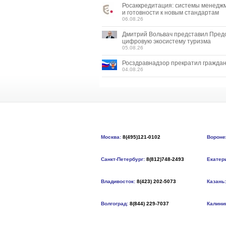
Росаккредитация: системы менедж
и готовности к новым стандартам
06.08.26
Дмитрий Вольвач представил Пред
цифровую экосистему туризма
05.08.26
Росздравнадзор прекратил граждан
04.08.26
Москва:
8(495)121-0102
Вороне
Санкт-Петербург:
8(812)748-2493
Екатер
Владивосток:
8(423) 202-5073
Казань:
Волгоград:
8(844) 229-7037
Калини