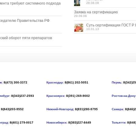
мента требуют системного подхода
28.08.08
Заявка на сертификацию
29.09.08
седателю Правительства РФ
Суть сертификации ГОСТ Р I
10.01.13
ский оборот пяти препаратов
ж:
8(473) 300-3372
Краснодар:
8(861) 202-5051
Пермь:
8(342)2
инбург:
8(343)237-2593
Красноярск:
8(391) 269-9002
Ростов-на-Дону
8(843)203-9552
Нижний-Новгород:
8(831)280-9795
Самара:
8(846)
нград:
8(401) 279-0017
Новосибирск:
8(383)227-8449
Тольятти:
8(848