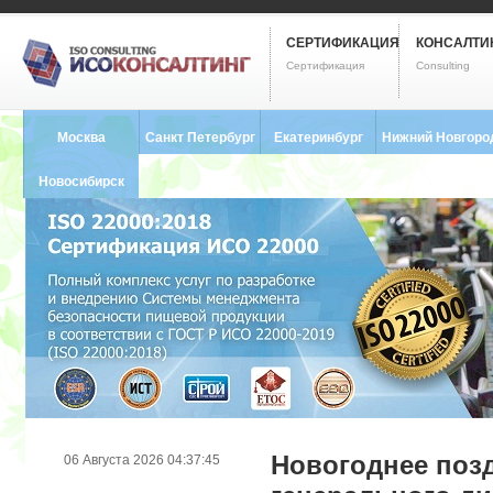
СЕРТИФИКАЦИЯ
КОНСАЛТИ
Сертификация
Consulting
Москва
Санкт Петербург
Екатеринбург
Нижний Новгоро
8 (495) 121-0102
8 (812) 748-2493
8 (343) 237-2593
8 (831) 280-9795
Новосибирск
8 (383) 227-8449
Новогоднее поз
06 Августа 2026 04:37:45