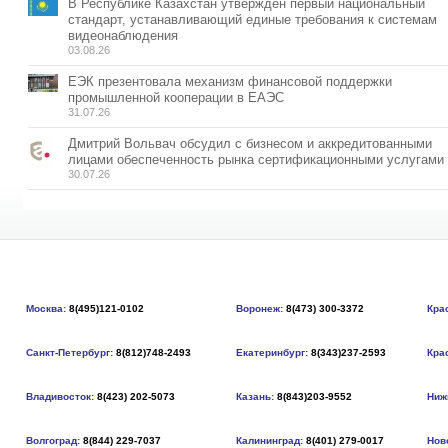
В Республике Казахстан утвержден первый национальный
стандарт, устанавливающий единые требования к системам
видеонаблюдения
03.08.26
ЕЭК презентовала механизм финансовой поддержки
промышленной кооперации в ЕАЭС
31.07.26
Дмитрий Вольвач обсудил с бизнесом и аккредитованными
лицами обеспеченность рынка сертификационными услугами
30.07.26
Москва:
8(495)121-0102
Воронеж:
8(473) 300-3372
Кра
Санкт-Петербург:
8(812)748-2493
Екатеринбург:
8(343)237-2593
Кра
Владивосток:
8(423) 202-5073
Казань:
8(843)203-9552
Ниж
Волгоград:
8(844) 229-7037
Калининград:
8(401) 279-0017
Нов