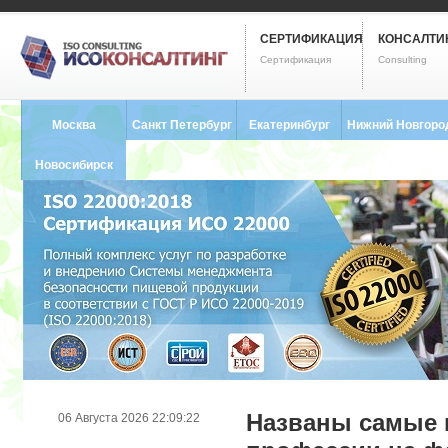
СЕРТИФИКАЦИЯ
КОНСАЛТИ
Сертификация
Consulting
Москва
Санкт Петербург
Екатеринбург
Нижний Новгоро
8 (495) 121-0102
8 (812) 748-2493
8 (343) 237-2593
8 (831) 280-9795
Новосибирск
8 (383) 227-8449
Названы самые 
06 Августа 2026 22:09:22