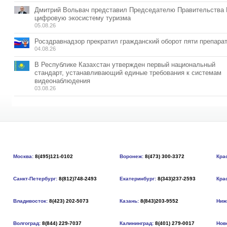
Дмитрий Вольвач представил Председателю Правительства
цифровую экосистему туризма
05.08.26
Росздравнадзор прекратил гражданский оборот пяти препара
04.08.26
В Республике Казахстан утвержден первый национальный
стандарт, устанавливающий единые требования к системам
видеонаблюдения
03.08.26
Москва:
8(495)121-0102
Воронеж:
8(473) 300-3372
Кра
Санкт-Петербург:
8(812)748-2493
Екатеринбург:
8(343)237-2593
Кра
Владивосток:
8(423) 202-5073
Казань:
8(843)203-9552
Ниж
Волгоград:
8(844) 229-7037
Калининград:
8(401) 279-0017
Нов