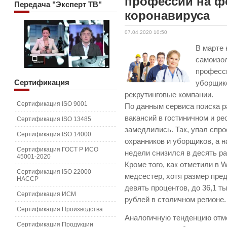
профессии на ф
Передача
"Эксперт ТВ"
коронавируса
07.04.2020 10:50
В марте 
самоизол
професси
Сертификация
уборщик
рекрутинговые компании.
Сертификация ISO 9001
По данным сервиса поиска р
вакансий в гостиничном и р
Сертификация ISO 13485
замедлились. Так, упал спро
Сертификация ISO 14000
охранников и уборщиков, а н
Сертификация ГОСТ Р ИСО
недели снизился в десять ра
45001-2020
Кроме того, как отметили в 
Сертификация ISO 22000
медсестер, хотя размер пре
HACCP
девять процентов, до 36,1 т
Сертификация ИСМ
рублей в столичном регионе.
Сертификация Производства
Аналогичную тенденцию отме
Сертификация Продукции