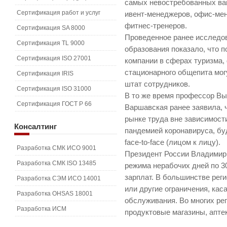
самых невостребованных ва
Сертификация работ и услуг
ивент-менеджеров, офис-мен
фитнес-тренеров.
Сертификация SA 8000
Проведенное ранее исследов
Сертификация TL 9000
образования показало, что 
Сертификация ISO 27001
компании в сферах туризма,
стационарного общепита могу
Сертификация IRIS
штат сотрудников.
Сертификация ISO 31000
В то же время профессор В
Сертификация ГОСТ Р 66
Варшавская ранее заявила, 
рынке труда вне зависимост
Консалтинг
пандемией коронавируса, бу
face-to-face (лицом к лицу).
Разработка СМК ИСО 9001
Президент России Владимир 
Разработка СМК ISO 13485
режима нерабочих дней по 3
зарплат. В большинстве рег
Разработка СЭМ ИСО 14001
или другие ограничения, ка
Разработка OHSAS 18001
обслуживания. Во многих ре
Разработка ИСМ
продуктовые магазины, апте