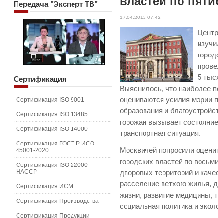
властей по пят
Передача
"Эксперт ТВ"
17.04.2012 07:42
Центр
изучи
город
прове
5 тыс
Сертификация
Выяснилось, что наиболее 
оцениваются усилия мэрии 
Сертификация ISO 9001
образования и благоустройс
Сертификация ISO 13485
горожан вызывает состояни
Сертификация ISO 14000
транспортная ситуация.
Сертификация ГОСТ Р ИСО
Москвичей попросили оцени
45001-2020
городских властей по восьм
Сертификация ISO 22000
HACCP
дворовых территорий и каче
расселение ветхого жилья, 
Сертификация ИСМ
жизни, развитие медицины, 
Сертификация Производства
социальная политика и эколо
Сертификация Продукции