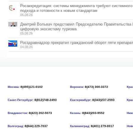
Росаккредитация: системы менеджмента требуют системного
подхода и готовности к новым стандартам
06.08.26
Дмитрий Вольвач представил Председателю Правительства
цифровую экосистему туризма
05.08.26
Росздравнадзор прекратил гражданский оборот пяти препара
04.08.26
Москва:
8(495)121-0102
Воронеж:
8(473) 300-3372
Кра
Санкт-Петербург:
8(812)748-2493
Екатеринбург:
8(343)237-2593
Кра
Владивосток:
8(423) 202-5073
Казань:
8(843)203-9552
Ниж
Волгоград:
8(844) 229-7037
Калининград:
8(401) 279-0017
Нов