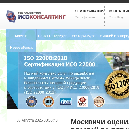
СЕРТИФИКАЦИЯ
КОНСАЛТИ
Сертификация
Consulting
Москва
Санкт Петербург
Екатеринбург
Нижний Новгоро
8 (495) 121-0102
8 (812) 748-2493
8 (343) 237-2593
8 (831) 280-9795
Новосибирск
8 (383) 227-8449
Москвичи оцени
08 Августа 2026 00:50:40