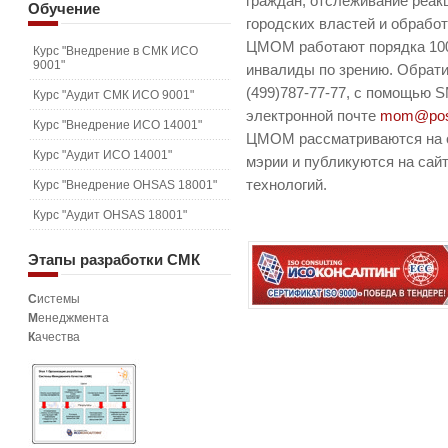
граждан, отслеживание реак
Обучение
городских властей и обрабо
ЦМОМ работают порядка 100 
Курс "Внедрение в СМК ИСО
9001"
инвалиды по зрению. Обрати
(499)787-77-77, с помощью S
Курс "Аудит СМК ИСО 9001"
электронной почте
mom@pos
Курс "Внедрение ИСО 14001"
ЦМОМ рассматриваются на о
Курс "Аудит ИСО 14001"
мэрии и публикуются на са
технологий.
Курс "Внедрение OHSAS 18001"
Курс "Аудит OHSAS 18001"
Этапы
разработки СМК
С
истемы
М
енеджмента
К
ачества