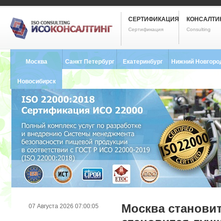
СЕРТИФИКАЦИЯ
КОНСАЛТИ
Сертификация
Consulting
Москва
Санкт Петербург
Екатеринбург
Нижний Новгоро
8 (495) 121-0102
8 (812) 748-2493
8 (343) 237-2593
8 (831) 280-9795
Новосибирск
8 (383) 227-8449
Москва становит
07 Августа 2026 07:00:05