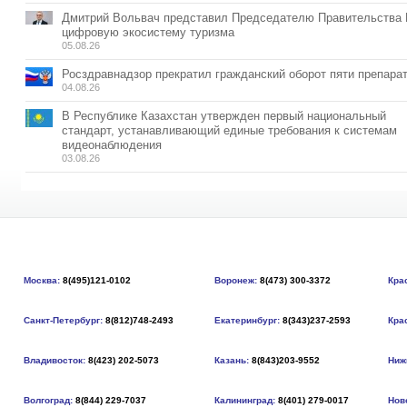
Дмитрий Вольвач представил Председателю Правительства
цифровую экосистему туризма
05.08.26
Росздравнадзор прекратил гражданский оборот пяти препара
04.08.26
В Республике Казахстан утвержден первый национальный
стандарт, устанавливающий единые требования к системам
видеонаблюдения
03.08.26
Москва:
8(495)121-0102
Воронеж:
8(473) 300-3372
Кра
Санкт-Петербург:
8(812)748-2493
Екатеринбург:
8(343)237-2593
Кра
Владивосток:
8(423) 202-5073
Казань:
8(843)203-9552
Ниж
Волгоград:
8(844) 229-7037
Калининград:
8(401) 279-0017
Нов