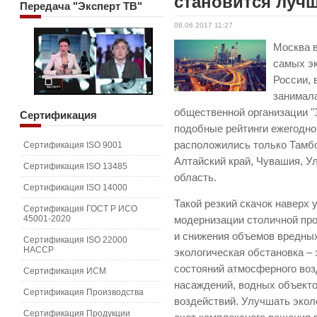
становится луч
Передача
"Эксперт ТВ"
08.06.2017 11:27
Москва в
самых э
России, 
занимала
общественной организации "
Сертификация
подобные рейтинги ежегодн
расположились только Тамбо
Сертификация ISO 9001
Алтайский край, Чувашия, У
Сертификация ISO 13485
область.
Сертификация ISO 14000
Такой резкий скачок наверх 
Сертификация ГОСТ Р ИСО
45001-2020
модернизации столичной пр
и снижения объемов вредны
Сертификация ISO 22000
HACCP
экологическая обстановка –
состояний атмосферного воз
Сертификация ИСМ
насаждений, водных объекто
Сертификация Производства
воздействий. Улучшать экол
Сертификация Продукции