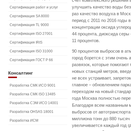
счет комплексного решения 
улучшить качество воды без
Сертификация работ и услуг
раз качество воздуха в Мос
Сертификация SA 8000
период с 2011 по 2016 годы 
Сертификация TL 9000
концентрации оксида углерод
Сертификация ISO 27001
44 процента, диоксида серы 
11 процентов.
Сертификация IRIS
90 процентов выбросов в ат
Сертификация ISO 31000
город борется с этим очень
Сертификация ГОСТ Р 66
развязок, которые помогают
новых станций метров, введе
Консалтинг
не всех устраивает, запрето
главное – обновлением парк
Разработка СМК ИСО 9001
переходом на новый стандарт
Разработка СМК ISO 13485
года Москва полностью пере
Разработка СЭМ ИСО 14001
Благодаря всем названным м
Разработка OHSAS 18001
выбросов от автотранспорта 
миллиона тонн до 880 тысяч
Разработка ИСМ
увеличивается каждый год гд