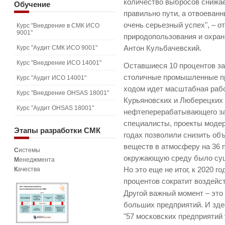
количество выбросов снижае
Обучение
правильно пути, а отвоеванн
очень серьезный успех", – 
Курс "Внедрение в СМК ИСО
9001"
природопользования и охра
Курс "Аудит СМК ИСО 9001"
Антон Кульбачевский.
Курс "Внедрение ИСО 14001"
Оставшиеся 10 процентов за
столичные промышленные пр
Курс "Аудит ИСО 14001"
ходом идет масштабная раб
Курс "Внедрение OHSAS 18001"
Курьяновских и Люберецких
Курс "Аудит OHSAS 18001"
нефтеперерабатывающего за
специалисты, проекты модер
Этапы
разработки СМК
годах позволили снизить об
веществ в атмосферу на 36 
С
истемы
окружающую среду было сущ
М
енеджмента
К
ачества
Но это еще не итог, к 2020 г
процентов сократит воздейс
Другой важный момент – это
больших предприятий. И здес
"57 московских предприятий