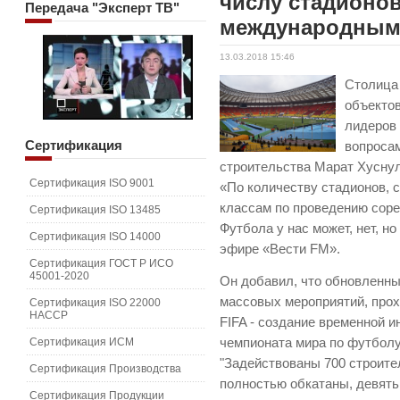
числу стадионо
Передача
"Эксперт ТВ"
международным
13.03.2018 15:46
Столица
объектов
лидеров
Сертификация
вопросам
строительства Марат Хусну
Сертификация ISO 9001
«По количеству стадионов,
классам по проведению соре
Сертификация ISO 13485
Футбола у нас может, нет, н
Сертификация ISO 14000
эфире «Вести FM».
Сертификация ГОСТ Р ИСО
45001-2020
Он добавил, что обновленны
массовых мероприятий, про
Сертификация ISO 22000
HACCP
FIFA - создание временной 
Сертификация ИСМ
чемпионата мира по футболу 
"Задействованы 700 строит
Сертификация Производства
полностью обкатаны, девять
Сертификация Продукции