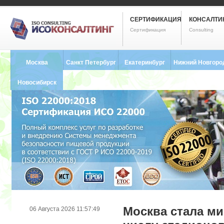
СЕРТИФИКАЦИЯ
КОНСАЛТИ
Сертификация
Consulting
Москва
Санкт Петербург
Екатеринбург
Нижний Новгоро
8 (495) 121-0102
8 (812) 748-2493
8 (343) 237-2593
8 (831) 280-9795
Новосибирск
8 (383) 227-8449
Москва стала м
06 Августа 2026 11:57:49