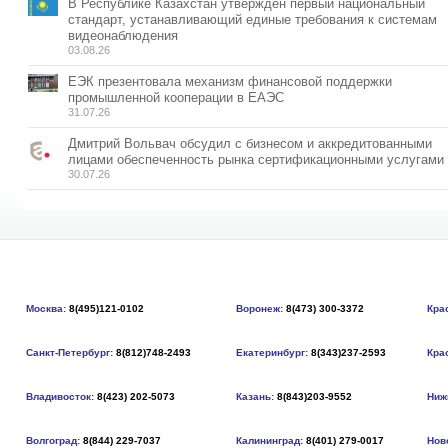
В Республике Казахстан утвержден первый национальный
стандарт, устанавливающий единые требования к системам
видеонаблюдения
03.08.26
ЕЭК презентовала механизм финансовой поддержки
промышленной кооперации в ЕАЭС
31.07.26
Дмитрий Вольвач обсудил с бизнесом и аккредитованными
лицами обеспеченность рынка сертификационными услугами
30.07.26
Москва:
8(495)121-0102
Воронеж:
8(473) 300-3372
Кра
Санкт-Петербург:
8(812)748-2493
Екатеринбург:
8(343)237-2593
Кра
Владивосток:
8(423) 202-5073
Казань:
8(843)203-9552
Ниж
Волгоград:
8(844) 229-7037
Калининград:
8(401) 279-0017
Нов