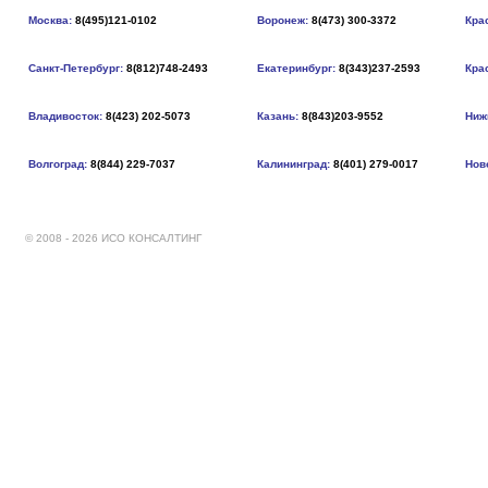
Москва:
8(495)121-0102
Воронеж:
8(473) 300-3372
Кра
Санкт-Петербург:
8(812)748-2493
Екатеринбург:
8(343)237-2593
Кра
Владивосток:
8(423) 202-5073
Казань:
8(843)203-9552
Ниж
Волгоград:
8(844) 229-7037
Калининград:
8(401) 279-0017
Нов
© 2008 - 2026 ИСО КОНСАЛТИНГ