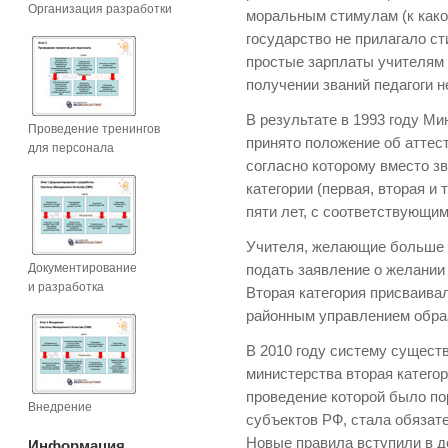
Организация разработки
моральным стимулам (к како
государство не прилагало с
простые зарплаты учителям 
получении званий педагоги н
В результате в 1993 году М
Проведение тренингов
принято положение об аттес
для персонала
согласно которому вместо 
категории (первая, вторая и 
пяти лет, с соответствующим
Учителя, желающие больше 
Документирование
подать заявление о желании
и разработка
Вторая категория присваива
районным управлением обра
В 2010 году систему сущест
министерства вторая категор
проведение которой было по
Внедрение
субъектов РФ, стала обязате
Новые правила вступили в де
Информация