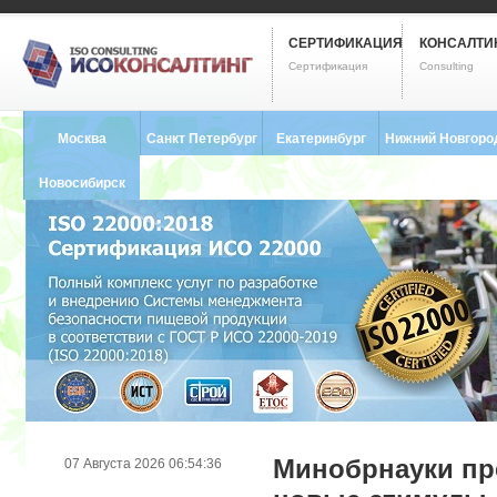
СЕРТИФИКАЦИЯ
КОНСАЛТИ
Сертификация
Consulting
Москва
Санкт Петербург
Екатеринбург
Нижний Новгоро
8 (495) 121-0102
8 (812) 748-2493
8 (343) 237-2593
8 (831) 280-9795
Новосибирск
8 (383) 227-8449
Минобрнауки пр
07 Августа 2026 06:54:36