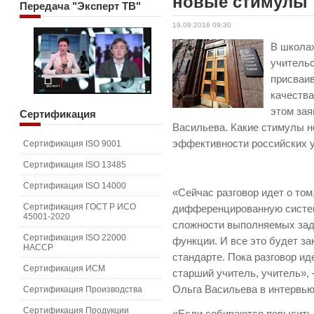
новые стимулы
Передача
"Эксперт ТВ"
19.09.2016 09:30
В школах
учительс
присваив
качеств
этом зая
Сертификация
Васильева. Какие стимулы 
эффективности российских 
Сертификация ISO 9001
Сертификация ISO 13485
Сертификация ISO 14000
«Сейчас разговор идет о том
Сертификация ГОСТ Р ИСО
дифференцированную систем
45001-2020
сложности выполняемых зада
Сертификация ISO 22000
функции. И все это будет з
HACCP
стандарте. Пока разговор ид
Сертификация ИСМ
старший учитель, учитель»,
Ольга Васильева в интервь
Сертификация Производства
Сертификация Продукции