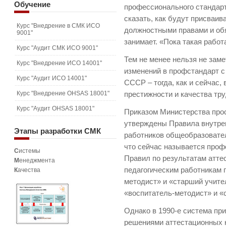
Обучение
профессионального стандарт
сказать, как будут присваив
Курс "Внедрение в СМК ИСО
должностными правами и обя
9001"
занимает. «Пока такая работ
Курс "Аудит СМК ИСО 9001"
Тем не менее нельзя не зам
Курс "Внедрение ИСО 14001"
изменений в профстандарт с
Курс "Аудит ИСО 14001"
СССР – тогда, как и сейчас
Курс "Внедрение OHSAS 18001"
престижности и качества тру
Курс "Аудит OHSAS 18001"
Приказом Министерства про
утверждены Правила внутрен
Этапы
разработки СМК
работников общеобразовател
что сейчас называется проф
С
истемы
Правил по результатам атт
М
енеджмента
педагогическим работникам 
К
ачества
методист» и «старший учител
«воспитатель-методист» и «
Однако в 1990-е система при
решениями аттестационных к