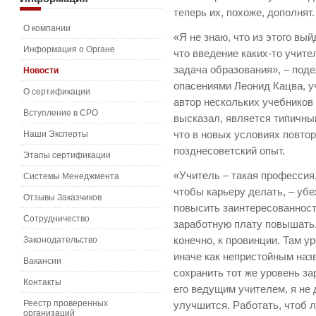
теперь их, похоже, дополнят.
О компании
«Я не знаю, что из этого вы
Информация о Органе
что введение каких-то учите
задача образования», – под
Новости
опасениями Леонид Кацва, у
О сертификации
автор нескольких учебников 
Вступление в СРО
высказал, является типичным
Наши Эксперты
что в новых условиях повто
позднесоветский опыт.
Этапы сертификации
«Учитель – такая профессия,
Системы Менеджмента
чтобы карьеру делать, – уб
Отзывы Заказчиков
повысить заинтересованность
Сотрудничество
заработную плату повышать.
Законодательство
конечно, к провинции. Там у
иначе как непристойным назв
Вакансии
сохранить тот же уровень за
Контакты
его ведущим учителем, я не 
Реестр проверенных
улучшится. Работать, чтоб 
организаций