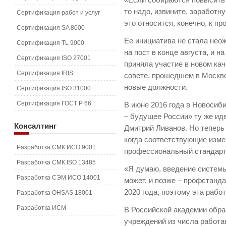
«Если собираются повысить 
то надо, извините, заработ
Сертификация работ и услуг
это относится, конечно, к п
Сертификация SA 8000
Ее инициатива не стала нео
Сертификация TL 9000
на пост в конце августа, и н
Сертификация ISO 27001
приняла участие в новом ка
Сертификация IRIS
совете, прошедшем в Москве
новые должности.
Сертификация ISO 31000
Сертификация ГОСТ Р 66
В июне 2016 года в Новосиб
– будущее России» ту же и
Консалтинг
Дмитрий Ливанов. Но теперь
когда соответствующие изме
Разработка СМК ИСО 9001
профессиональный стандарт
Разработка СМК ISO 13485
«Я думаю, введение системы 
Разработка СЭМ ИСО 14001
может, и позже – профстанд
2020 года, поэтому эта рабо
Разработка OHSAS 18001
Разработка ИСМ
В Российской академии обра
учреждений из числа работ