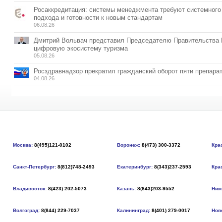
Росаккредитация: системы менеджмента требуют системного
подхода и готовности к новым стандартам
06.08.26
Дмитрий Вольвач представил Председателю Правительства
цифровую экосистему туризма
05.08.26
Росздравнадзор прекратил гражданский оборот пяти препара
04.08.26
Москва:
8(495)121-0102
Воронеж:
8(473) 300-3372
Кра
Санкт-Петербург:
8(812)748-2493
Екатеринбург:
8(343)237-2593
Кра
Владивосток:
8(423) 202-5073
Казань:
8(843)203-9552
Ниж
Волгоград:
8(844) 229-7037
Калининград:
8(401) 279-0017
Нов