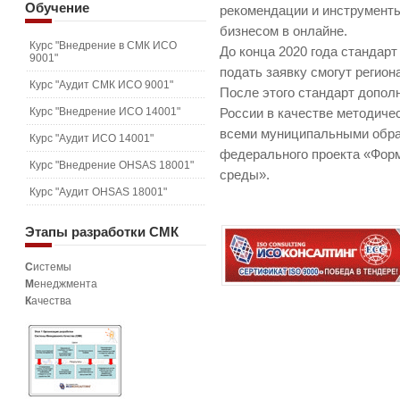
Обучение
рекомендации и инструменты
бизнесом в онлайне.
Курс "Внедрение в СМК ИСО
До конца 2020 года стандарт
9001"
подать заявку смогут регио
Курс "Аудит СМК ИСО 9001"
После этого стандарт допол
Курс "Внедрение ИСО 14001"
России в качестве методиче
всеми муниципальными обра
Курс "Аудит ИСО 14001"
федерального проекта «Фор
Курс "Внедрение OHSAS 18001"
среды».
Курс "Аудит OHSAS 18001"
Этапы
разработки СМК
С
истемы
М
енеджмента
К
ачества