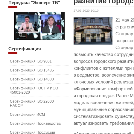
развитие город
Передача
"Эксперт ТВ"
27.05.2020 10:10
21 мая 2
стратеги
Стандар
вопросов
Стандар
Сертификация
повысить качество сотрудни
вопросов городского развити
Сертификация ISO 9001
конфликтов с жителями при 
Сертификация ISO 13485
в ведомстве, вовлечение жит
Сертификация ISO 14000
ключевых условий реализац
Сертификация ГОСТ Р ИСО
«Формирование комфортной 
45001-2020
и городская среда». Ранее 
Сертификация ISO 22000
модель вовлечения жителей,
HACCP
муниципальные образования
Сертификация ИСМ
систематизировать существ
актуализировать требования
Сертификация Производства
Сертификация Продукции