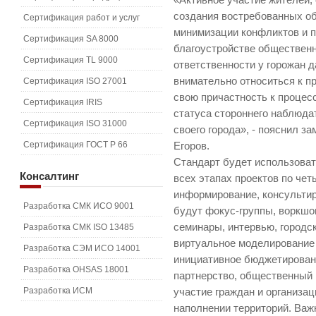
«Активное участие жителей,
создания востребованных о
Сертификация работ и услуг
минимизации конфликтов и п
Сертификация SA 8000
благоустройстве обществен
Сертификация TL 9000
ответственности у горожан 
внимательно относиться к пр
Сертификация ISO 27001
свою причастность к процес
Сертификация IRIS
статуса стороннего наблюдат
Сертификация ISO 31000
своего города», - пояснил 
Сертификация ГОСТ Р 66
Егоров.
Стандарт будет использоват
Консалтинг
всех этапах проектов по че
информирование, консультир
Разработка СМК ИСО 9001
будут фокус-группы, воркшоп
семинары, интервью, городск
Разработка СМК ISO 13485
виртуальное моделирование 
Разработка СЭМ ИСО 14001
инициативное бюджетировани
Разработка OHSAS 18001
партнерство, общественный 
Разработка ИСМ
участие граждан и организа
наполнении территорий. Важ