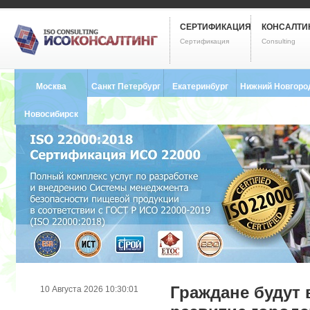
СЕРТИФИКАЦИЯ
КОНСАЛТИ
Сертификация
Consulting
Москва
Санкт Петербург
Екатеринбург
Нижний Новгоро
8 (495) 121-0102
8 (812) 748-2493
8 (343) 237-2593
8 (831) 280-9795
Новосибирск
8 (383) 227-8449
Граждане будут 
10 Августа 2026 10:30:01