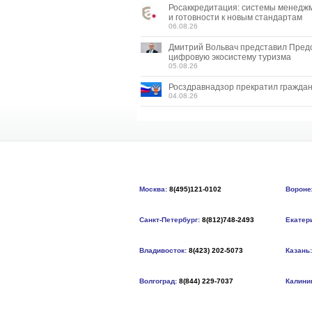
Росаккредитация: системы менедж
и готовности к новым стандартам
06.08.26
Дмитрий Вольвач представил Пред
цифровую экосистему туризма
05.08.26
Росздравнадзор прекратил граждан
04.08.26
Москва:
8(495)121-0102
Вороне
Санкт-Петербург:
8(812)748-2493
Екатер
Владивосток:
8(423) 202-5073
Казань:
Волгоград:
8(844) 229-7037
Калини