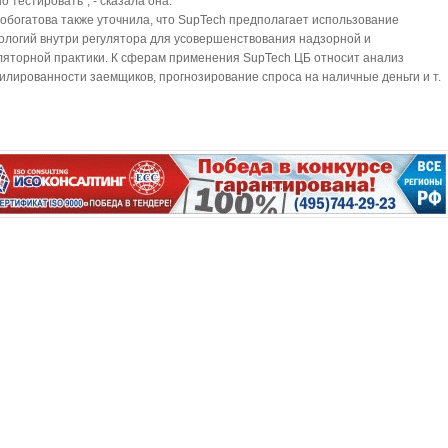
о тестировать", - сказала она.
обогатова также уточнила, что SupTech предполагает использование
ологий внутри регулятора для усовершенствования надзорной и
ляторной практики. К сферам применения SupTech ЦБ относит анализ
лированности заемщиков, прогнозирование спроса на наличные деньги и т.