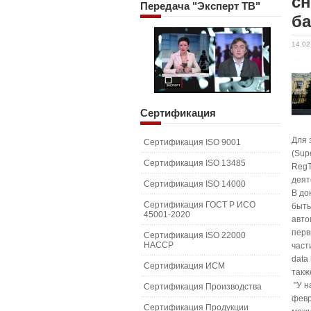
сн
Передача
"Эксперт ТВ"
б
14.02
Сертификация
Для 
Сертификация ISO 9001
(Sup
Сертификация ISO 13485
RegT
деят
Сертификация ISO 14000
В до
Сертификация ГОСТ Р ИСО
быть
45001-2020
авто
перв
Сертификация ISO 22000
HACCP
част
data
Сертификация ИСМ
такж
"У н
Сертификация Производства
февр
Сертификация Продукции