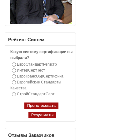
Рейтинг
Систем
Какую систему сертификации вы
выбрали?
ЕвроСтандартРегистр
ИнтерСертТест
ЕвроТрансОбрСертифика
Европейские Стандарты
Качества
СтройСтандартСерт
Отзывы
Заказчиков