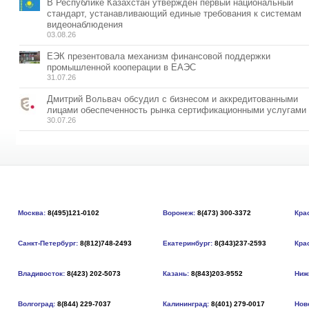
В Республике Казахстан утвержден первый национальный
стандарт, устанавливающий единые требования к системам
видеонаблюдения
03.08.26
ЕЭК презентовала механизм финансовой поддержки
промышленной кооперации в ЕАЭС
31.07.26
Дмитрий Вольвач обсудил с бизнесом и аккредитованными
лицами обеспеченность рынка сертификационными услугами
30.07.26
Москва:
8(495)121-0102
Воронеж:
8(473) 300-3372
Кра
Санкт-Петербург:
8(812)748-2493
Екатеринбург:
8(343)237-2593
Кра
Владивосток:
8(423) 202-5073
Казань:
8(843)203-9552
Ниж
Волгоград:
8(844) 229-7037
Калининград:
8(401) 279-0017
Нов