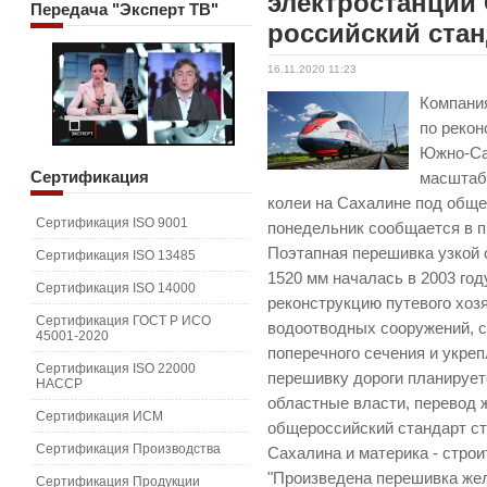
электростанции 
Передача
"Эксперт ТВ"
российский ста
16.11.2020 11:23
Компани
по реко
Южно-Са
Сертификация
масштаб
колеи на Сахалине под обще
Сертификация ISO 9001
понедельник сообщается в п
Поэтапная перешивка узкой 
Сертификация ISO 13485
1520 мм началась в 2003 го
Сертификация ISO 14000
реконструкцию путевого хоз
Сертификация ГОСТ Р ИСО
водоотводных сооружений, 
45001-2020
поперечного сечения и укре
Сертификация ISO 22000
перешивку дороги планируетс
HACCP
областные власти, перевод 
Сертификация ИСМ
общероссийский стандарт с
Сертификация Производства
Сахалина и материка - строи
"Произведена перешивка же
Сертификация Продукции