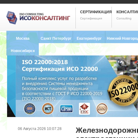
СЕРТИФИКАЦИЯ
КОНСАЛТИ
Сертификация
Consulting
Москва
Санкт Петербург
Екатеринбург
Нижний Новгоро
8 (495) 121-0102
8 (812) 748-2493
8 (343) 237-2593
8 (831) 280-9795
Новосибирск
8 (383) 227-8449
Железнодорожны
06 Августа 2026 10:07:28