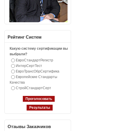
Рейтинг
Систем
Какую систему сертификации вы
выбрали?
ЕвроСтандартРегистр
ИнтерСертТест
ЕвроТрансОбрСертифика
Европейские Стандарты
Качества
СтройСтандартСерт
Отзывы
Заказчиков