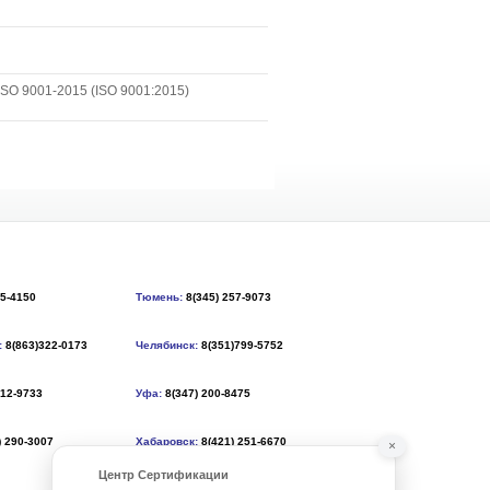
SO 9001-2015 (ISO 9001:2015)
55-4150
Тюмень:
8(345) 257-9073
:
8(863)322-0173
Челябинск:
8(351)799-5752
212-9733
Уфа:
8(347) 200-8475
) 290-3007
Хабаровск:
8(421) 251-6670
×
Центр Сертификации