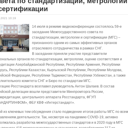
вета по стандартизации, метрологии
 сертификации
.2021 10:19
14 июля в режиме видеоконференции состоялось 59-е
заседание Межгосударственного совета по
стандартизации, метрологии и сертификации (МГС) –
признанного одним из самых эффективных органов
отраслевого сотрудничества в рамках СНГ.
В заседании приняли участие представители
ональных органов по стандартизации, метрологии, оценке соответствия и
едитации Азербайджанской Республики, Республики Армения, Республики
русь, Республики Казахстан, Кыргызской Республики, Республики Молдова,
ийской Федерации, Республики Таджикистан, Республики Узбекистан, а также
лнительного комитета СНГ и Бюро по стандартам МГС.
гацию Росстандарта возглавил руководитель Антон Шалаев. В состав
ийской делегации вошли представители Минпромторга России,
ккредитации, центрального аппарата Росстандарта, ФГУП
АНДАРТИНФОМ», ФБУ КВФ «Интерстандарт».
й из ключевых тем обсуждения стало подведение итогов работы МГС по все
авлениям деятельности. Так, несмотря на пандемию COVID-19, активно
олжалась разработка межгосударственных стандартов и в 2020 году в МГС