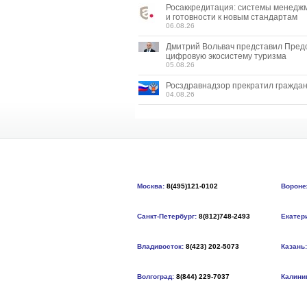
Росаккредитация: системы менедж
и готовности к новым стандартам
06.08.26
Дмитрий Вольвач представил Пред
цифровую экосистему туризма
05.08.26
Росздравнадзор прекратил граждан
04.08.26
Москва:
8(495)121-0102
Вороне
Санкт-Петербург:
8(812)748-2493
Екатер
Владивосток:
8(423) 202-5073
Казань:
Волгоград:
8(844) 229-7037
Калини