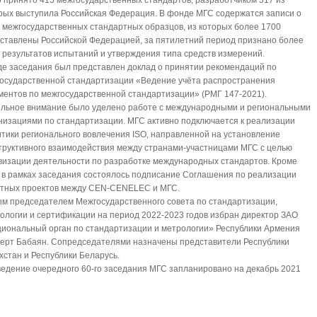
 принято 415 межгосударственных стандартов, разработчиком 317 из
рых выступила Российская Федерация. В фонде МГС содержатся записи о
 межгосударственных стандартных образцов, из которых более 1700
ставлены Российской Федерацией, за пятилетний период признано более
 результатов испытаний и утверждения типа средств измерений.
де заседания был представлен доклад о принятии рекомендаций по
осударственной стандартизации «Ведение учёта распространения
ментов по межгосударственной стандартизации» (РМГ 147-2021).
льное внимание было уделено работе с международными и региональными
низациями по стандартизации. МГС активно подключается к реализации
тики регионального вовлечения ISO, направленной на установление
труктивного взаимодействия между странами-участницами МГС с целью
визации деятельности по разработке международных стандартов. Кроме
, в рамках заседания состоялось подписание Соглашения по реализации
тных проектов между CEN-CENELEC и МГС.
м председателем Межгосударственного совета по стандартизации,
ологии и сертификации на период 2022-2023 годов избран директор ЗАО
иональный орган по стандартизации и метрологии» Республики Армения
ерт Бабаян. Сопредседателями назначены представители Республики
хстан и Республики Беларусь.
едение очередного 60-го заседания МГС запланировано на декабрь 2021
.