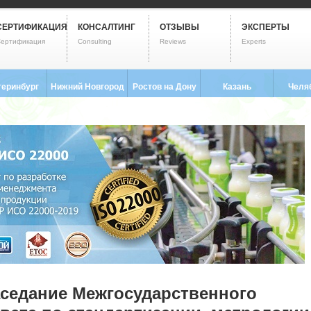
СЕРТИФИКАЦИЯ
КОНСАЛТИНГ
ОТЗЫВЫ
ЭКСПЕРТЫ
ертификация
Consulting
Reviews
Experts
теринбург
Нижний Новгород
Ростов на Дону
Казань
Челя
3) 237-2593
8 (831) 280-9795
8 (863) 322-0173
8 (843) 203-9552
8 (351) 
седание Межгосударственного