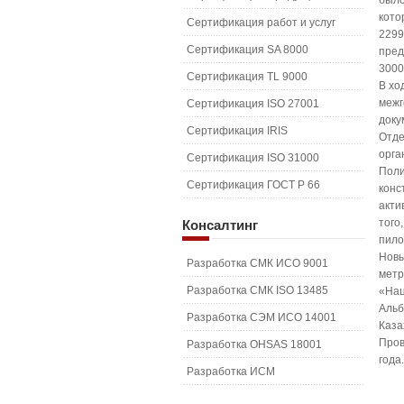
было
кото
Сертификация работ и услуг
2299
Сертификация SA 8000
пред
3000
Сертификация TL 9000
В хо
межг
Сертификация ISO 27001
доку
Сертификация IRIS
Отде
орга
Сертификация ISO 31000
Поли
Сертификация ГОСТ Р 66
конс
акти
того
Консалтинг
пило
Новы
Разработка СМК ИСО 9001
метр
Разработка СМК ISO 13485
«Нац
Альб
Разработка СЭМ ИСО 14001
Каза
Пров
Разработка OHSAS 18001
года
Разработка ИСМ