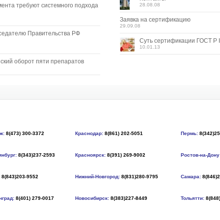
мента требуют системного подхода
28.08.08
Заявка на сертификацию
29.09.08
седателю Правительства РФ
Суть сертификации ГОСТ Р I
10.01.13
ский оборот пяти препаратов
ж:
8(473) 300-3372
Краснодар:
8(861) 202-5051
Пермь:
8(342)2
инбург:
8(343)237-2593
Красноярск:
8(391) 269-9002
Ростов-на-Дону
8(843)203-9552
Нижний-Новгород:
8(831)280-9795
Самара:
8(846)
нград:
8(401) 279-0017
Новосибирск:
8(383)227-8449
Тольятти:
8(848