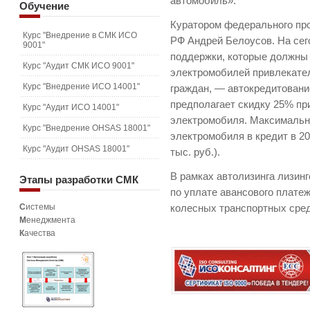
автомобиль».
Обучение
Куратором федерального пр
Курс "Внедрение в СМК ИСО
РФ Андрей Белоусов. На сег
9001"
поддержки, которые должны
Курс "Аудит СМК ИСО 9001"
электромобилей привлекате
Курс "Внедрение ИСО 14001"
граждан, — автокредитовани
предполагает скидку 25% пр
Курс "Аудит ИСО 14001"
электромобиля. Максимально
Курс "Внедрение OHSAS 18001"
электромобиля в кредит в 20
Курс "Аудит OHSAS 18001"
тыс. руб.).
В рамках автолизинга лизин
Этапы
разработки СМК
по уплате авансового плате
С
истемы
колесных транспортных сред
М
енеджмента
К
ачества