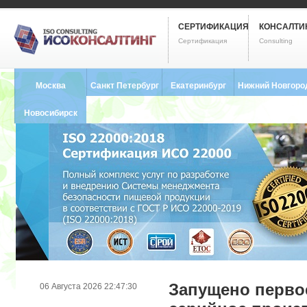
СЕРТИФИКАЦИЯ
КОНСАЛТИ
Сертификация
Consulting
Москва
Санкт Петербург
Екатеринбург
Нижний Новгоро
8 (495) 121-0102
8 (812) 748-2493
8 (343) 237-2593
8 (831) 280-9795
Новосибирск
8 (383) 227-8449
Запущено перво
06 Августа 2026 22:47:30