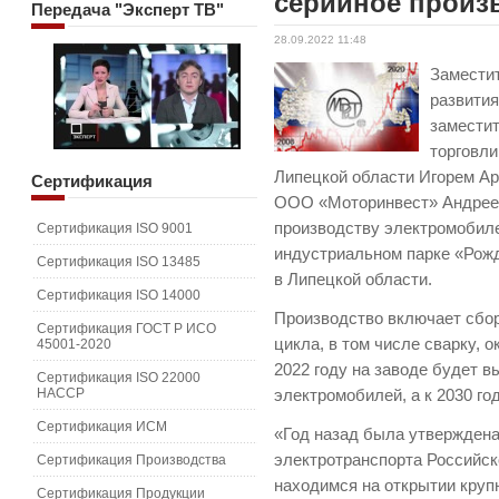
серийное произ
Передача
"Эксперт ТВ"
28.09.2022 11:48
Замести
развити
замести
торговл
Липецкой области Игорем А
Сертификация
ООО «Моторинвест» Андрее
производству электромобил
Сертификация ISO 9001
индустриальном парке «Рож
Сертификация ISO 13485
в Липецкой области.
Сертификация ISO 14000
Производство включает сбор
Сертификация ГОСТ Р ИСО
цикла, в том числе сварку, о
45001-2020
2022 году на заводе будет в
Сертификация ISO 22000
HACCP
электромобилей, а к 2030 г
Сертификация ИСМ
«Год назад была утверждена
электротранспорта Российск
Сертификация Производства
находимся на открытии круп
Сертификация Продукции