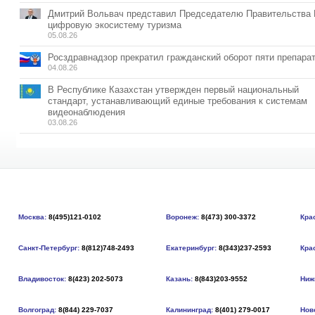
Дмитрий Вольвач представил Председателю Правительства
цифровую экосистему туризма
05.08.26
Росздравнадзор прекратил гражданский оборот пяти препара
04.08.26
В Республике Казахстан утвержден первый национальный
стандарт, устанавливающий единые требования к системам
видеонаблюдения
03.08.26
Москва:
8(495)121-0102
Воронеж:
8(473) 300-3372
Кра
Санкт-Петербург:
8(812)748-2493
Екатеринбург:
8(343)237-2593
Кра
Владивосток:
8(423) 202-5073
Казань:
8(843)203-9552
Ниж
Волгоград:
8(844) 229-7037
Калининград:
8(401) 279-0017
Нов