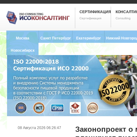
СЕРТИФИКАЦИЯ
КОНСАЛТИ
Сертификация
Consulting
Москва
Санкт Петербург
Екатеринбург
Нижний Новгоро
8 (495) 121-0102
8 (812) 748-2493
8 (343) 237-2593
8 (831) 280-9795
Новосибирск
8 (383) 227-8449
Законопроект о
08 Августа 2026 06:26:47