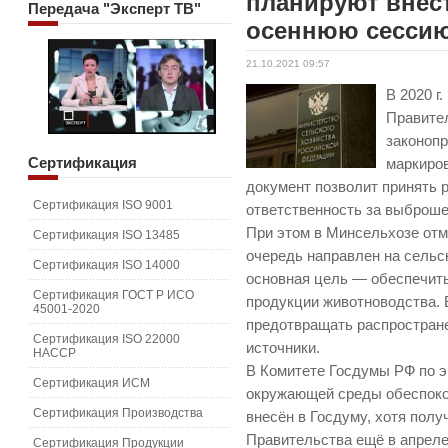
планируют внест
Передача
"Эксперт ТВ"
осеннюю сесси
21.10.2021 09:57
В 2020 г
Правите
законопр
Сертификация
маркиров
документ позволит принять р
Сертификация ISO 9001
ответственность за выброш
При этом в Минсельхозе отм
Сертификация ISO 13485
очередь направлен на сельс
Сертификация ISO 14000
основная цель — обеспечит
Сертификация ГОСТ Р ИСО
продукции животноводства. 
45001-2020
предотвращать распростране
Сертификация ISO 22000
источники.
HACCP
В Комитете Госдумы РФ по э
Сертификация ИСМ
окружающей среды обеспоко
Сертификация Производства
внесён в Госдуму, хотя пол
Правительства ещё в апреле
Сертификация Продукции