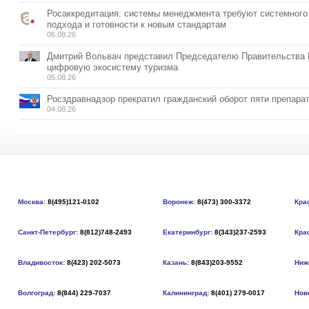
Росаккредитация: системы менеджмента требуют системного
подхода и готовности к новым стандартам
06.08.26
Дмитрий Вольвач представил Председателю Правительства
цифровую экосистему туризма
05.08.26
Росздравнадзор прекратил гражданский оборот пяти препара
04.08.26
Москва:
8(495)121-0102
Воронеж:
8(473) 300-3372
Кра
Санкт-Петербург:
8(812)748-2493
Екатеринбург:
8(343)237-2593
Кра
Владивосток:
8(423) 202-5073
Казань:
8(843)203-9552
Ниж
Волгоград:
8(844) 229-7037
Калининград:
8(401) 279-0017
Нов