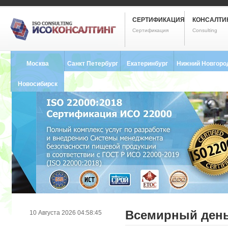
СЕРТИФИКАЦИЯ
КОНСАЛТИ
Сертификация
Consulting
Москва
Санкт Петербург
Екатеринбург
Нижний Новгоро
8 (495) 121-0102
8 (812) 748-2493
8 (343) 237-2593
8 (831) 280-9795
Новосибирск
8 (383) 227-8449
Всемирный день
10 Августа 2026 04:58:45