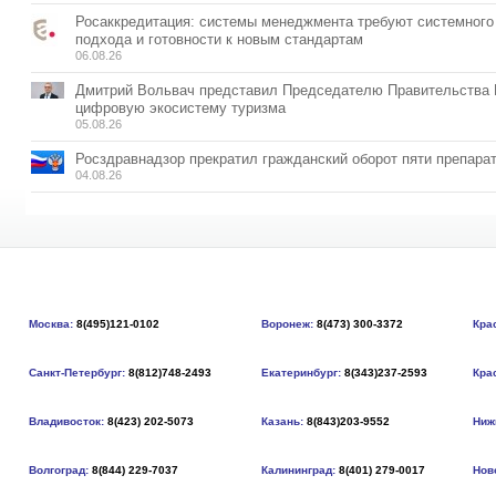
Росаккредитация: системы менеджмента требуют системного
подхода и готовности к новым стандартам
06.08.26
Дмитрий Вольвач представил Председателю Правительства
цифровую экосистему туризма
05.08.26
Росздравнадзор прекратил гражданский оборот пяти препара
04.08.26
Москва:
8(495)121-0102
Воронеж:
8(473) 300-3372
Кра
Санкт-Петербург:
8(812)748-2493
Екатеринбург:
8(343)237-2593
Кра
Владивосток:
8(423) 202-5073
Казань:
8(843)203-9552
Ниж
Волгоград:
8(844) 229-7037
Калининград:
8(401) 279-0017
Нов