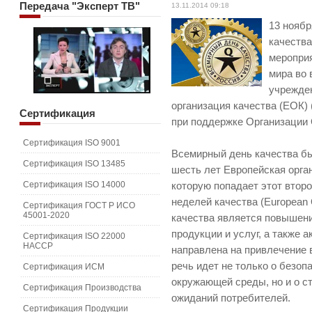
Передача
"Эксперт ТВ"
13.11.2014 09:18
13 нояб
качества
мероприя
мира во 
учрежден
организация качества (ЕОК) (
Сертификация
при поддержке Организации
Сертификация ISO 9001
Всемирный день качества бы
Сертификация ISO 13485
шесть лет Европейская орга
Сертификация ISO 14000
которую попадает этот второ
неделей качества (European 
Сертификация ГОСТ Р ИСО
45001-2020
качества является повышени
продукции и услуг, а также 
Сертификация ISO 22000
HACCP
направлена на привлечение 
речь идет не только о безоп
Сертификация ИСМ
окружающей среды, но и о с
Сертификация Производства
ожиданий потребителей.
Сертификация Продукции