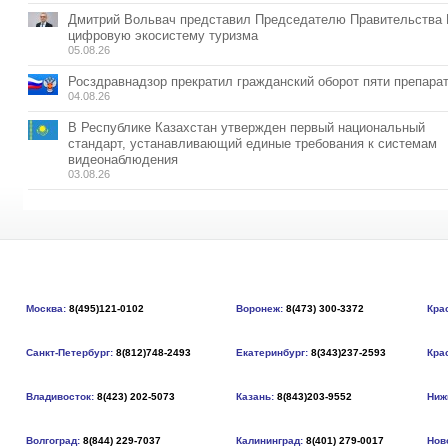
Дмитрий Вольвач представил Председателю Правительства
цифровую экосистему туризма
05.08.26
Росздравнадзор прекратил гражданский оборот пяти препара
04.08.26
В Республике Казахстан утвержден первый национальный
стандарт, устанавливающий единые требования к системам
видеонаблюдения
03.08.26
Москва:
8(495)121-0102
Воронеж:
8(473) 300-3372
Кра
Санкт-Петербург:
8(812)748-2493
Екатеринбург:
8(343)237-2593
Кра
Владивосток:
8(423) 202-5073
Казань:
8(843)203-9552
Ниж
Волгоград:
8(844) 229-7037
Калининград:
8(401) 279-0017
Нов