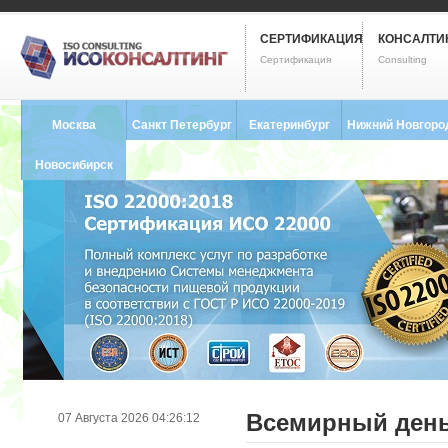
СЕРТИФИКАЦИЯ
КОНСАЛТИ
Сертификация
Consulting
Москва
Санкт Петербург
Екатеринбург
Нижний Новгоро
8 (495) 121-0102
8 (812) 748-2493
8 (343) 237-2593
8 (831) 280-9795
Новосибирск
8 (383) 227-8449
Всемирный день
07 Августа 2026 04:26:12