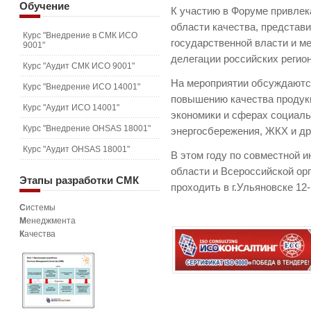
Обучение
К участию в Форуме привле
области качества, представ
Курс "Внедрение в СМК ИСО
государственной власти и м
9001"
делегации российских регион
Курс "Аудит СМК ИСО 9001"
На мероприятии обсуждаютс
Курс "Внедрение ИСО 14001"
повышению качества продукц
Курс "Аудит ИСО 14001"
экономики и сферах социаль
Курс "Внедрение OHSAS 18001"
энергосбережения, ЖКХ и др.
Курс "Аудит OHSAS 18001"
В этом году по совместной 
области и Всероссийской ор
Этапы
разработки СМК
проходить в г.Ульяновске 12
С
истемы
М
енеджмента
К
ачества