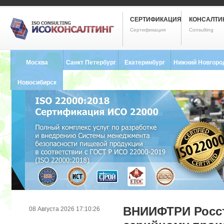
СЕРТИФИКАЦИЯ
КОНСАЛТИ
Сертификация
Consulting
Москва
Санкт Петербург
Екатеринбург
Нижний Новгоро
8 (495) 121-0102
8 (812) 748-2493
8 (343) 237-2593
8 (831) 280-9795
Новосибирск
8 (383) 227-8449
ВНИИФТРИ Росст
08 Августа 2026 17:10:26