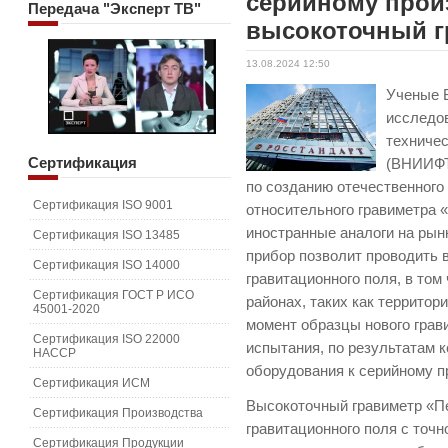
серийному прои
Передача
"Эксперт ТВ"
высокоточный г
13.08.2024 12:50
Ученые 
исследов
техничес
Сертификация
(ВНИИФТ
по созданию отечественного
Сертификация ISO 9001
относительного гравиметра 
иностранные аналоги на рын
Сертификация ISO 13485
прибор позволит проводить 
Сертификация ISO 14000
гравитационного поля, в то
Сертификация ГОСТ Р ИСО
районах, таких как территор
45001-2020
момент образцы нового гра
Сертификация ISO 22000
испытания, по результатам 
HACCP
оборудования к серийному п
Сертификация ИСМ
Высокоточный гравиметр «П
Сертификация Производства
гравитационного поля с точн
Сертификация Продукции