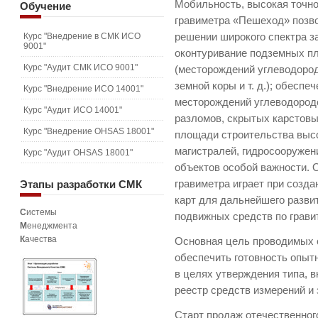
Мобильность, высокая точно
Обучение
гравиметра «Пешеход» позво
Курс "Внедрение в СМК ИСО
решении широкого спектра з
9001"
оконтуривание подземных п
Курс "Аудит СМК ИСО 9001"
(месторождений углеводоро
земной коры и т. д.); обесп
Курс "Внедрение ИСО 14001"
месторождений углеводородо
Курс "Аудит ИСО 14001"
разломов, скрытых карстовы
Курс "Внедрение OHSAS 18001"
площади строительства выс
магистралей, гидросооружен
Курс "Аудит OHSAS 18001"
объектов особой важности. 
Этапы
разработки СМК
гравиметра играет при созд
карт для дальнейшего разви
С
истемы
подвижных средств по грав
М
енеджмента
К
ачества
Основная цель проводимых 
обеспечить готовность опыт
в целях утверждения типа, 
реестр средств измерений и 
Старт продаж отечественног