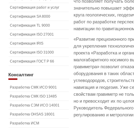
что позволяет получать бо
Сертификация работ и услуг
значительно повышает эффе
круга геологических, геодез
Сертификация SA 8000
работ по разработке перспе
Сертификация TL 9000
навигации по гравитационно
Сертификация ISO 27001
«Развитие прецизионного пр
Сертификация IRIS
для укрепления технологиче
Сертификация ISO 31000
проекта «Разработка и орга
малогабаритного носимого в
Сертификация ГОСТ Р 66
гравиметра» позволит отказ
оборудования в таких облас
Консалтинг
углеводородов, строительст
навигация и геодезия. Уже с
Разработка СМК ИСО 9001
свойствам гравиметр не тол
Разработка СМК ISO 13485
но и превосходит их по цело
Разработка СЭМ ИСО 14001
Руководитель Федерального 
Разработка OHSAS 18001
регулированию и метрологии
Разработка ИСМ