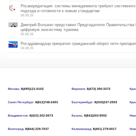
Росаккредитация: системы менеджмента требуют системного
подхода и готовности к новым стандартам
06.08.26
Дмитрий Вольвач представил Председателю Правительства
цифровую экосистему туризма
05.08.26
Росздравнадзор прекратил гражданский оборот пяти препара
04.08.26
Москва:
8(495)121-0102
Воронеж:
8(473) 300-3372
Кра
Санкт-Петербург:
8(812)748-2493
Екатеринбург:
8(343)237-2593
Кра
Владивосток:
8(423) 202-5073
Казань:
8(843)203-9552
Ниж
Волгоград:
8(844) 229-7037
Калининград:
8(401) 279-0017
Нов