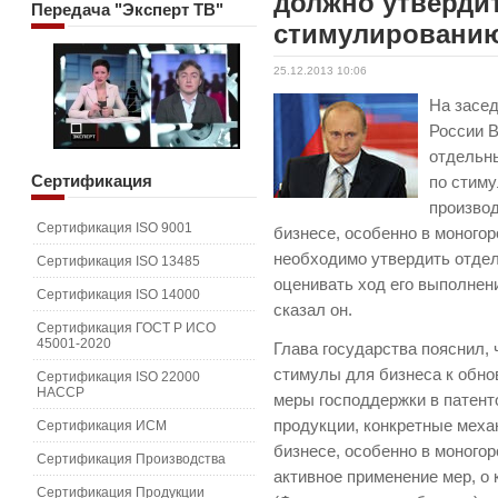
должно утверди
Передача
"Эксперт ТВ"
стимулированию
25.12.2013 10:06
На засед
России 
отдельн
Сертификация
по стим
производ
Сертификация ISO 9001
бизнесе, особенно в моногор
необходимо утвердить отде
Сертификация ISO 13485
оценивать ход его выполнени
Сертификация ISO 14000
сказал он.
Сертификация ГОСТ Р ИСО
45001-2020
Глава государства пояснил,
стимулы для бизнеса к обно
Сертификация ISO 22000
HACCP
меры господдержки в патент
продукции, конкретные меха
Сертификация ИСМ
бизнесе, особенно в моногор
Сертификация Производства
активное применение мер, о
Сертификация Продукции