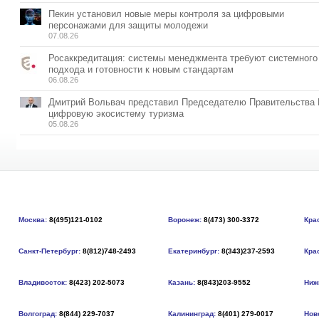
Пекин установил новые меры контроля за цифровыми
персонажами для защиты молодежи
07.08.26
Росаккредитация: системы менеджмента требуют системного
подхода и готовности к новым стандартам
06.08.26
Дмитрий Вольвач представил Председателю Правительства
цифровую экосистему туризма
05.08.26
Москва:
8(495)121-0102
Воронеж:
8(473) 300-3372
Кра
Санкт-Петербург:
8(812)748-2493
Екатеринбург:
8(343)237-2593
Кра
Владивосток:
8(423) 202-5073
Казань:
8(843)203-9552
Ниж
Волгоград:
8(844) 229-7037
Калининград:
8(401) 279-0017
Нов