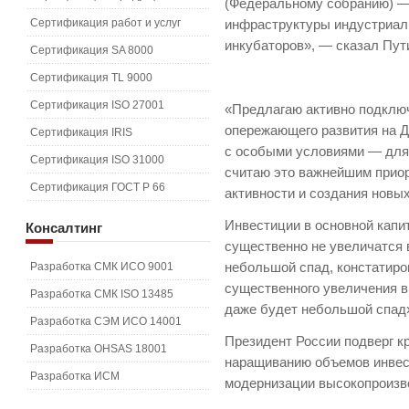
(Федеральному собранию) —
Сертификация работ и услуг
инфраструктуры индустриаль
инкубаторов», — сказал Пут
Сертификация SA 8000
Сертификация TL 9000
Сертификация ISO 27001
«Предлагаю активно подключ
опережающего развития на Д
Сертификация IRIS
с особыми условиями — для
Сертификация ISO 31000
считаю это важнейшим прио
Сертификация ГОСТ Р 66
активности и создания новы
Инвестиции в основной капит
Консалтинг
существенно не увеличатся 
Разработка СМК ИСО 9001
небольшой спад, констатиро
существенного увеличения в 
Разработка СМК ISO 13485
даже будет небольшой спад»
Разработка СЭМ ИСО 14001
Президент России подверг к
Разработка OHSAS 18001
наращиванию объемов инвест
Разработка ИСМ
модернизации высокопроизв