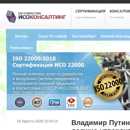
СЕРТИФИКАЦИЯ
КОНСАЛТИ
Сертификация
Consulting
Москва
Санкт Петербург
Екатеринбург
Нижний Новгоро
8 (495) 121-0102
8 (812) 748-2493
8 (343) 237-2593
8 (831) 280-9795
Новосибирск
8 (383) 227-8449
Владимир Путин
10 Августа 2026 22:04:14