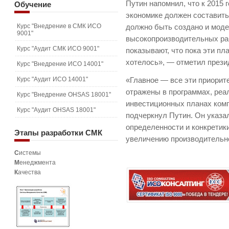
Путин напомнил, что к 2015 
Обучение
экономике должен составить 
Курс "Внедрение в СМК ИСО
должно быть создано и мод
9001"
высокопроизводительных ра
Курс "Аудит СМК ИСО 9001"
показывают, что пока эти пл
хотелось», — отметил прези
Курс "Внедрение ИСО 14001"
Курс "Аудит ИСО 14001"
«Главное — все эти приорит
отражены в программах, реа
Курс "Внедрение OHSAS 18001"
инвестиционных планах ком
Курс "Аудит OHSAS 18001"
подчеркнул Путин. Он указал
определенности и конкретик
Этапы
разработки СМК
увеличению производительно
С
истемы
М
енеджмента
К
ачества