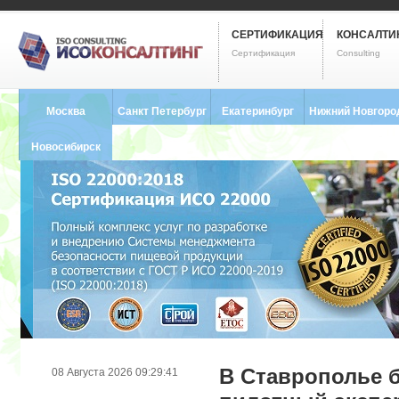
СЕРТИФИКАЦИЯ
КОНСАЛТИ
Сертификация
Consulting
Москва
Санкт Петербург
Екатеринбург
Нижний Новгоро
8 (495) 121-0102
8 (812) 748-2493
8 (343) 237-2593
8 (831) 280-9795
Новосибирск
8 (383) 227-8449
В Ставрополье 
08 Августа 2026 09:29:41