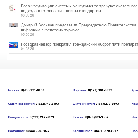
Росаккредитация: системы менеджмента требуют системного
подхода и готовности к новым стандартам
06.08.26
Дмитрий Вольвач представил Председателю Правительства
цифровую экосистему туризма
05.08.26
Росздравнадзор прекратил гражданский оборот пяти препара
04.08.26
Москва:
8(495)121-0102
Воронеж:
8(473) 300-3372
Кра
Санкт-Петербург:
8(812)748-2493
Екатеринбург:
8(343)237-2593
Кра
Владивосток:
8(423) 202-5073
Казань:
8(843)203-9552
Ниж
Волгоград:
8(844) 229-7037
Калининград:
8(401) 279-0017
Нов