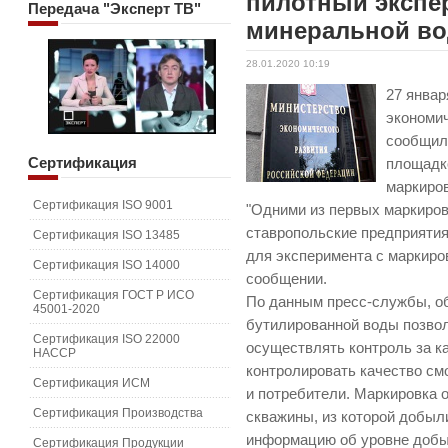
пилотный экспе
Передача
"Эксперт ТВ"
минеральной в
28.01.2020 10:19
27 январ
экономич
сообщило
Сертификация
площадк
маркиро
Сертификация ISO 9001
"Одними из первых маркиро
ставропольские предприятия
Сертификация ISO 13485
для эксперимента с маркиров
Сертификация ISO 14000
сообщении.
Сертификация ГОСТ Р ИСО
По данным пресс-службы, о
45001-2020
бутилированной воды позво
Сертификация ISO 22000
осуществлять контроль за ка
HACCP
контролировать качество смо
Сертификация ИСМ
и потребители. Маркировка 
Сертификация Производства
скважины, из которой добыли
информацию об уровне добыч
Сертификация Продукции