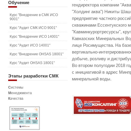
Обучение
гендиректора компании "Аква
"Холдинг аква") Никиты Шашк
Курс "Внедрение в СМК ИСО
предприятие частного росси
9001"
скважинами Ессентукского м
Курс "Аудит СМК ИСО 9001"
"Кавминкурортресурсы", кру
Курс "Внедрение ИСО 14001"
Кавказских Минеральных Вод
лице Росимущества. На базе
Курс "Аудит ИСО 14001"
вертикально-интегрированно
Курс "Внедрение OHSAS 18001"
добыче, розливу и дистрибу
Курс "Аудит OHSAS 18001"
Во втором полугодии 2018 го
с инициативой в адрес Минп
Этапы
разработки СМК
минеральной воды.
С
истемы
М
енеджмента
К
ачества