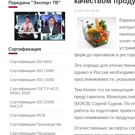
качеством прод
Передача
"Эксперт ТВ"
15.05.2013 09:40
Евроко
контро
нынешн
хочет 
устраив
Сертификация
ферм до прилавков и рестор
Сертификация ISO 9001
Это хорошо для отечественно
Сертификация ISO 13485
однако в России необходимо
прослеживаемости, указыва
Сертификация ISO 14000
Сертификация ГОСТ Р ИСО
Тем более что ее концепция
45001-2020
представитель Межотраслево
Сертификация ISO 22000
(МЭСВ) Сергей Гудков. По е
HACCP
работа по подготовке проект
Сертификация ИСМ
прослеживаемости продукции
Сертификация Производства
Отечественные эксперты сог
Сертификация Продукции