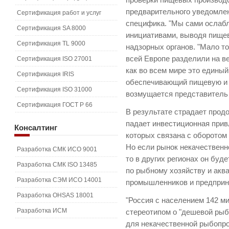
проверки пищевых производс
предварительного уведомлен
Сертификация работ и услуг
специфика. "Мы сами ослаб
Сертификация SA 8000
инициативами, выводя пище
Сертификация TL 9000
надзорных органов. "Мало то
всей Европе разделили на в
Сертификация ISO 27001
как во всем мире это единый
Сертификация IRIS
обеспечивающий пищевую и б
Сертификация ISO 31000
возмущается представител
Сертификация ГОСТ Р 66
В результате страдает прод
падает инвестиционная прив
Консалтинг
которых связана с оборотом
Но если рынок некачественн
Разработка СМК ИСО 9001
то в других регионах он буд
Разработка СМК ISO 13485
по рыбному хозяйству и акв
Разработка СЭМ ИСО 14001
промышленников и предприн
Разработка OHSAS 18001
"Россия с населением 142 м
Разработка ИСМ
стереотипом о "дешевой ры
для некачественной рыбопрод