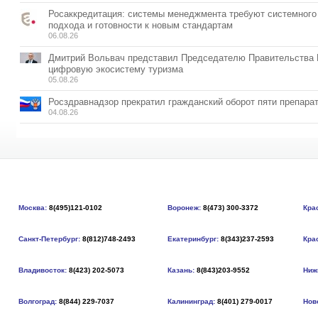
Росаккредитация: системы менеджмента требуют системного
подхода и готовности к новым стандартам
06.08.26
Дмитрий Вольвач представил Председателю Правительства
цифровую экосистему туризма
05.08.26
Росздравнадзор прекратил гражданский оборот пяти препара
04.08.26
Москва:
8(495)121-0102
Воронеж:
8(473) 300-3372
Кра
Санкт-Петербург:
8(812)748-2493
Екатеринбург:
8(343)237-2593
Кра
Владивосток:
8(423) 202-5073
Казань:
8(843)203-9552
Ниж
Волгоград:
8(844) 229-7037
Калининград:
8(401) 279-0017
Нов