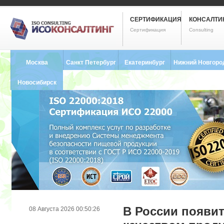
СЕРТИФИКАЦИЯ
КОНСАЛТИ
Сертификация
Consulting
Москва
Санкт Петербург
Екатеринбург
Нижний Новгоро
8 (495) 121-0102
8 (812) 748-2493
8 (343) 237-2593
8 (831) 280-9795
Новосибирск
8 (383) 227-8449
В России появит
08 Августа 2026 00:50:26