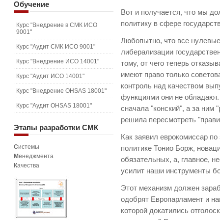
Обучение
Вот и получается, что мы д
политику в сфере государств
Курс "Внедрение в СМК ИСО
9001"
Любопытно, что все нулевые
Курс "Аудит СМК ИСО 9001"
либерализации государствен
Курс "Внедрение ИСО 14001"
тому, от чего теперь отказы
имеют право только советов
Курс "Аудит ИСО 14001"
контроль над качеством вы
Курс "Внедрение OHSAS 18001"
функциями они не обладают. 
Курс "Аудит OHSAS 18001"
сначала "конский", а за ним
решила пересмотреть "прави
Этапы
разработки СМК
Как заявил еврокомиссар по
С
истемы
политике Тонио Борж, новац
М
енеджмента
обязательных, а, главное, 
К
ачества
усилит наши инструменты бо
Этот механизм должен зарабо
одобрят Европарламент и на
которой докатились отголоск