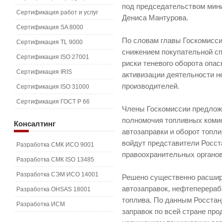
под председательством мин
Сертификация работ и услуг
Дениса Мантурова.
Сертификация SA 8000
По словам главы Госкомисси
Сертификация TL 9000
снижением покупательной с
Сертификация ISO 27001
риски теневого оборота опас
Сертификация IRIS
активизации деятельности 
производителей.
Сертификация ISO 31000
Сертификация ГОСТ Р 66
Члены Госкомиссии предложи
полномочия топливных комис
Консалтинг
автозаправки и оборот топли
войдут представители Росст
Разработка СМК ИСО 9001
правоохранительных органов
Разработка СМК ISO 13485
Разработка СЭМ ИСО 14001
Решено существенно расшир
автозаправок, нефтеперера
Разработка OHSAS 18001
топлива. По данным Росстанд
Разработка ИСМ
заправок по всей стране пр