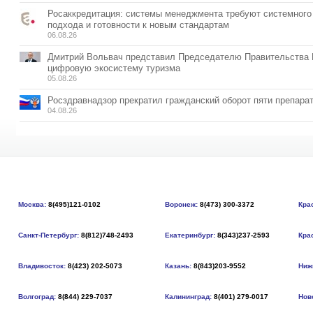
Росаккредитация: системы менеджмента требуют системного
подхода и готовности к новым стандартам
06.08.26
Дмитрий Вольвач представил Председателю Правительства
цифровую экосистему туризма
05.08.26
Росздравнадзор прекратил гражданский оборот пяти препара
04.08.26
Москва:
8(495)121-0102
Воронеж:
8(473) 300-3372
Кра
Санкт-Петербург:
8(812)748-2493
Екатеринбург:
8(343)237-2593
Кра
Владивосток:
8(423) 202-5073
Казань:
8(843)203-9552
Ниж
Волгоград:
8(844) 229-7037
Калининград:
8(401) 279-0017
Нов