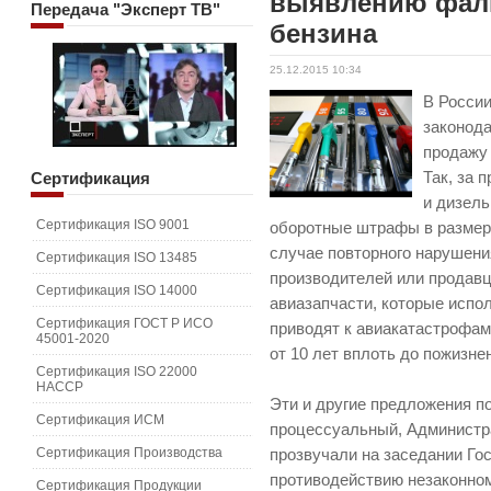
выявлению фал
Передача
"Эксперт ТВ"
бензина
25.12.2015 10:34
В России
законода
продажу
Сертификация
Так, за
и дизель
Сертификация ISO 9001
оборотные штрафы в размере
случае повторного нарушени
Сертификация ISO 13485
производителей или продавц
Сертификация ISO 14000
авиазапчасти, которые испо
Сертификация ГОСТ Р ИСО
приводят к авиакатастрофам
45001-2020
от 10 лет вплоть до пожизне
Сертификация ISO 22000
HACCP
Эти и другие предложения по
Сертификация ИСМ
процессуальный, Админист
Сертификация Производства
прозвучали на заседании Го
противодействию незаконно
Сертификация Продукции