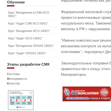
нарушением технических рег
Обучение
Федеральной налоговой слу
Курс "Внедрение в СМК ИСО
9001"
провести внеплановые прове
натурального меха. Таможне
Курс "Аудит СМК ИСО 9001"
ввезены в РФ с нарушением 
Курс "Внедрение ИСО 14001"
Курс "Аудит ИСО 14001"
"Именно комплексные решен
Курс "Внедрение OHSAS 18001"
механизма контроля за нало
платежами",- подчеркнул Де
Курс "Аудит OHSAS 18001"
Законодательные поправки 
Этапы
разработки СМК
правительство к концу этого
С
истемы
Минпромторга.
М
енеджмента
К
ачества