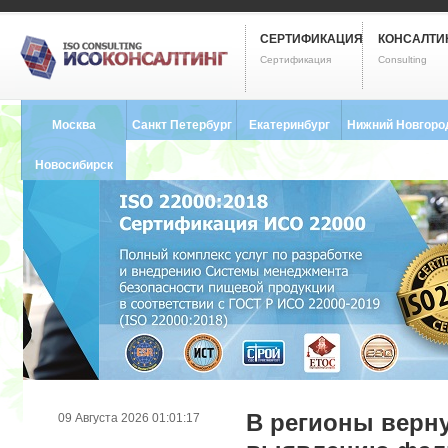
СЕРТИФИКАЦИЯ
КОНСАЛТИ
Сертификация
Consulting
Москва
Санкт Петербург
Екатеринбург
Нижний Новгоро
8 (495) 121-0102
8 (812) 748-2493
8 (343) 237-2593
8 (831) 280-9795
Новосибирск
8 (383) 227-8449
В регионы верн
09 Августа 2026 01:01:17