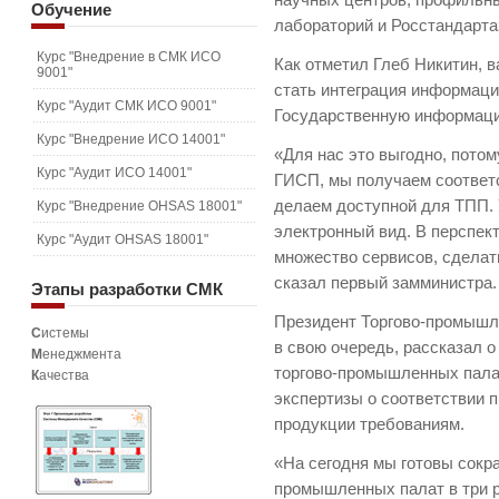
научных центров, профильн
Обучение
лабораторий и Росстандарта
Курс "Внедрение в СМК ИСО
Как отметил Глеб Никитин, 
9001"
стать интеграция информаци
Курс "Аудит СМК ИСО 9001"
Государственную информац
Курс "Внедрение ИСО 14001"
«Для нас это выгодно, пото
Курс "Аудит ИСО 14001"
ГИСП, мы получаем соотве
делаем доступной для ТПП. 
Курс "Внедрение OHSAS 18001"
электронный вид. В перспек
Курс "Аудит OHSAS 18001"
множество сервисов, сделат
сказал первый замминистра.
Этапы
разработки СМК
Президент Торгово-промышл
С
истемы
в свою очередь, рассказал 
М
енеджмента
торгово-промышленных пала
К
ачества
экспертизы о соответствии
продукции требованиям.
«На сегодня мы готовы сокра
промышленных палат в три р