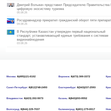
Дмитрий Вольвач представил Председателю Правительства
цифровую экосистему туризма
05.08.26
Росздравнадзор прекратил гражданский оборот пяти препара
04.08.26
В Республике Казахстан утвержден первый национальный
стандарт, устанавливающий единые требования к системам
видеонаблюдения
03.08.26
Москва:
8(495)121-0102
Воронеж:
8(473) 300-3372
Кра
Санкт-Петербург:
8(812)748-2493
Екатеринбург:
8(343)237-2593
Кра
Владивосток:
8(423) 202-5073
Казань:
8(843)203-9552
Ниж
Волгоград:
8(844) 229-7037
Калининград:
8(401) 279-0017
Нов