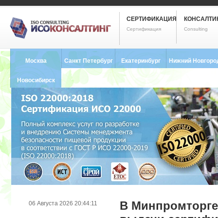
СЕРТИФИКАЦИЯ
КОНСАЛТИ
Сертификация
Consulting
Москва
Санкт Петербург
Екатеринбург
Нижний Новгоро
8 (495) 121-0102
8 (812) 748-2493
8 (343) 237-2593
8 (831) 280-9795
Новосибирск
8 (383) 227-8449
В Минпромторге
06 Августа 2026 20:44:11