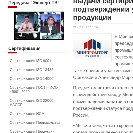
выдачи сертифи
Передача
"Эксперт ТВ"
подтверждении 
продукции
21.07.2017 10:26
В Минпр
председ
Сертификация
промышл
состояла
Сертификация ISO 9001
промышл
Сертификация ISO 13485
также приняли участие заме
Осьмаков и Александр Моро
Сертификация ISO 14000
Сертификация ГОСТ Р ИСО
Предметом встречи стала по
45001-2020
взаимодействии между Минпр
Сертификация ISO 22000
промышленной палатой в об
HACCP
подтверждении статуса прод
Сертификация ИСМ
России.
Сертификация Производства
«Мы считаем, что это крайн
Сертификация Продукции
образа промышленной полити