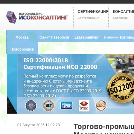
СЕРТИФИКАЦИЯ
КОНСАЛТИ
Сертификация
Consulting
Москва
Санкт Петербург
Екатеринбург
Нижний Новгоро
8 (495) 121-0102
8 (812) 748-2493
8 (343) 237-2593
8 (831) 280-9795
Новосибирск
8 (383) 227-8449
Торгово-промыш
07 Августа 2026 12:02:28