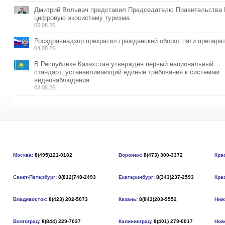
Дмитрий Вольвач представил Председателю Правительства
цифровую экосистему туризма
05.08.26
Росздравнадзор прекратил гражданский оборот пяти препара
04.08.26
В Республике Казахстан утвержден первый национальный
стандарт, устанавливающий единые требования к системам
видеонаблюдения
03.08.26
Москва:
8(495)121-0102
Воронеж:
8(473) 300-3372
Кра
Санкт-Петербург:
8(812)748-2493
Екатеринбург:
8(343)237-2593
Кра
Владивосток:
8(423) 202-5073
Казань:
8(843)203-9552
Ниж
Волгоград:
8(844) 229-7037
Калининград:
8(401) 279-0017
Нов