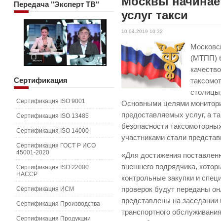
Москвы начинае
Передача
"Эксперт ТВ"
услуг такси
10.04.2019 10:32
Московс
(МТПП) 
качество
Сертификация
таксомот
столицы
Сертификация ISO 9001
Основными целями монитори
предоставляемых услуг, а т
Сертификация ISO 13485
безопасности таксомоторных
Сертификация ISO 14000
участниками стали представ
Сертификация ГОСТ Р ИСО
45001-2020
«Для достижения поставлен
внешнего подрядчика, котор
Сертификация ISO 22000
HACCP
контрольные закупки и спец
Сертификация ИСМ
проверок будут переданы он
представлены на заседании
Сертификация Производства
транспортного обслуживания
Сертификация Продукции