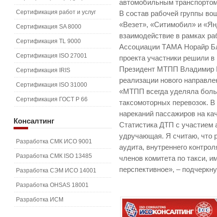
автомобильным транспортом»
Сертификация работ и услуг
В состав рабочей группы во
«Везет», «Ситимобил» и «Ян
Сертификация SA 8000
взаимодействие в рамках ра
Сертификация TL 9000
Ассоциации ТАМА Норайр Бл
Сертификация ISO 27001
проекта участники решили в
Президент МТПП Владимир 
Сертификация IRIS
реализации нового направле
Сертификация ISO 31000
«МТПП всегда уделяла боль
Сертификация ГОСТ Р 66
таксомоторных перевозок. В
нареканий пассажиров на ка
Консалтинг
Статистика ДТП с участием 
удручающая. Я считаю, что 
Разработка СМК ИСО 9001
аудита, внутреннего контрол
Разработка СМК ISO 13485
членов комитета по такси, и
перспективное», – подчеркну
Разработка СЭМ ИСО 14001
Разработка OHSAS 18001
Разработка ИСМ