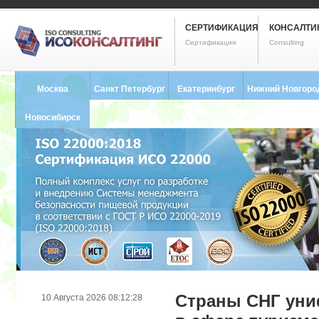
СЕРТИФИКАЦИЯ
КОНСАЛТИ
Сертификация
Consulting
Москва
Санкт Петербург
Екатеринбург
Нижний Новгоро
8 (495) 121-0102
8 (812) 748-2493
8 (343) 237-2593
8 (831) 280-9795
Новосибирск
8 (383) 227-8449
Страны СНГ уни
10 Августа 2026 08:12:28