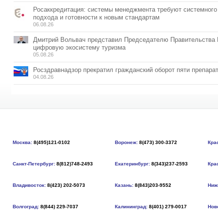
Росаккредитация: системы менеджмента требуют системного
подхода и готовности к новым стандартам
06.08.26
Дмитрий Вольвач представил Председателю Правительства
цифровую экосистему туризма
05.08.26
Росздравнадзор прекратил гражданский оборот пяти препара
04.08.26
Москва:
8(495)121-0102
Воронеж:
8(473) 300-3372
Кра
Санкт-Петербург:
8(812)748-2493
Екатеринбург:
8(343)237-2593
Кра
Владивосток:
8(423) 202-5073
Казань:
8(843)203-9552
Ниж
Волгоград:
8(844) 229-7037
Калининград:
8(401) 279-0017
Нов