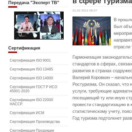
в сфере туризм
Передача
"Эксперт ТВ"
21.02.2014 08:37
В прошло
был объ
мероприя
направят
отрасли 
Сертификация
Гармонизация законодательс
Сертификация ISO 9001
стандартов в сферах, связа
Сертификация ISO 13485
развития в странах содруже
Валерий Коровкин – началь
Сертификация ISO 14000
Ростуризма. Он сказал, что
Сертификация ГОСТ Р ИСО
услуги, требующие адекватно
45001-2020
посещающий ту или иную стр
Сертификация ISO 22000
HACCP
провести стандартизацию в 
статистическому учету, пояс
Сертификация ИСМ
Год туризма подтолкнет разв
Сертификация Производства
Сертификация Продукции