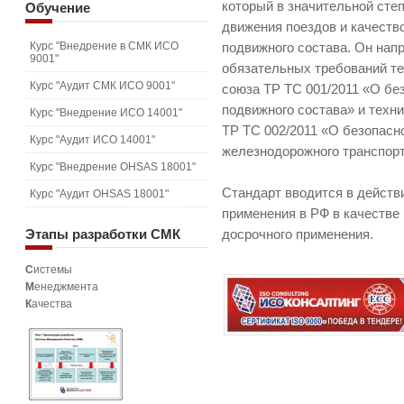
который в значительной сте
Обучение
движения поездов и качеств
Курс "Внедрение в СМК ИСО
подвижного состава. Он нап
9001"
обязательных требований те
Курс "Аудит СМК ИСО 9001"
союза ТР ТС 001/2011 «О бе
подвижного состава» и техн
Курс "Внедрение ИСО 14001"
ТР ТС 002/2011 «О безопасн
Курс "Аудит ИСО 14001"
железнодорожного транспорт
Курс "Внедрение OHSAS 18001"
Стандарт вводится в действи
Курс "Аудит OHSAS 18001"
применения в РФ в качестве
Этапы
разработки СМК
досрочного применения.
С
истемы
М
енеджмента
К
ачества