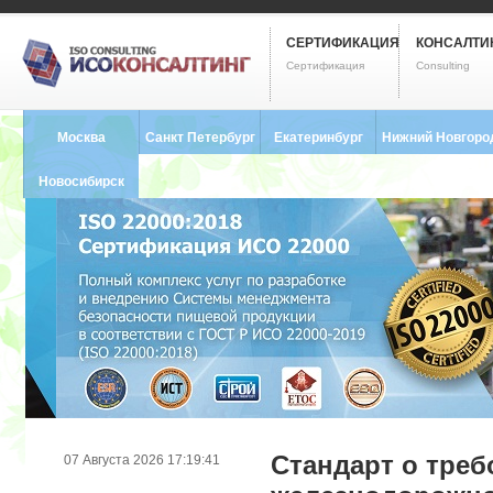
СЕРТИФИКАЦИЯ
КОНСАЛТИ
Сертификация
Consulting
Москва
Санкт Петербург
Екатеринбург
Нижний Новгоро
8 (495) 121-0102
8 (812) 748-2493
8 (343) 237-2593
8 (831) 280-9795
Новосибирск
8 (383) 227-8449
Стандарт о треб
07 Августа 2026 17:19:41