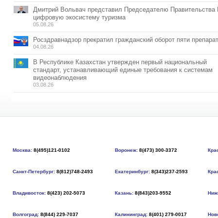
Дмитрий Вольвач представил Председателю Правительства
цифровую экосистему туризма
05.08.26
Росздравнадзор прекратил гражданский оборот пяти препара
04.08.26
В Республике Казахстан утвержден первый национальный
стандарт, устанавливающий единые требования к системам
видеонаблюдения
03.08.26
Москва:
8(495)121-0102
Воронеж:
8(473) 300-3372
Кра
Санкт-Петербург:
8(812)748-2493
Екатеринбург:
8(343)237-2593
Кра
Владивосток:
8(423) 202-5073
Казань:
8(843)203-9552
Ниж
Волгоград:
8(844) 229-7037
Калининград:
8(401) 279-0017
Нов