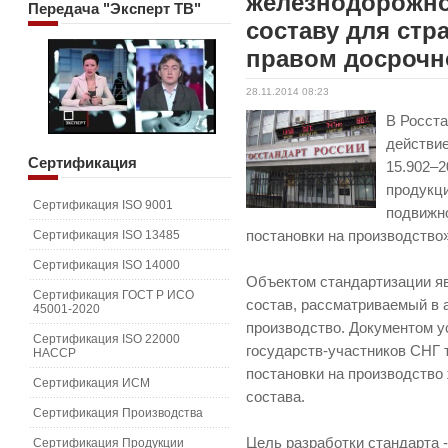
железнодорожн
Передача
"Эксперт ТВ"
составу для стр
правом досрочн
28.11.2014 08:23
В Росста
действи
Сертификация
15.902–2
продукц
Сертификация ISO 9001
подвижно
Сертификация ISO 13485
постановки на производство
Сертификация ISO 14000
Объектом стандартизации я
Сертификация ГОСТ Р ИСО
состав, рассматриваемый в а
45001-2020
производство. Документом 
Сертификация ISO 22000
государств-участников СНГ 
HACCP
постановки на производство
Сертификация ИСМ
состава.
Сертификация Производства
Цель разработки стандарта 
Сертификация Продукции