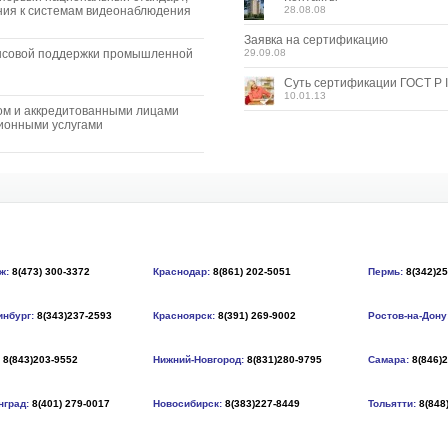
ия к системам видеонаблюдения
28.08.08
Заявка на сертификацию
нсовой поддержки промышленной
29.09.08
Суть сертификации ГОСТ Р I
10.01.13
ом и аккредитованными лицами
ионными услугами
ж:
8(473) 300-3372
Краснодар:
8(861) 202-5051
Пермь:
8(342)2
инбург:
8(343)237-2593
Красноярск:
8(391) 269-9002
Ростов-на-Дону
8(843)203-9552
Нижний-Новгород:
8(831)280-9795
Самара:
8(846)
нград:
8(401) 279-0017
Новосибирск:
8(383)227-8449
Тольятти:
8(848