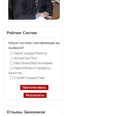
Рейтинг
Систем
Какую систему сертификации вы
выбрали?
ЕвроСтандартРегистр
ИнтерСертТест
ЕвроТрансОбрСертифика
Европейские Стандарты
Качества
СтройСтандартСерт
Отзывы
Заказчиков