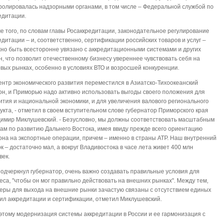
ролировалась надзорными органами, в том числе – Федеральной службой по
едитации.
е того, по словам главы Росаккредитации, законодательное регулирование
едитации – и, соответственно, сертификации российских товаров и услуг –
но быть всесторонне увязано с аккредитационными системами и других
н, что позволит отечественному бизнесу увереннее чувствовать себя на
вых рынках, особенно в условиях ВТО и возросшей конкуренции.
нтр экономического развития переместился в Азиатско-Тихоокеанский
он, и Приморью надо активно использовать выгоды своего положения для
ития и национальной экономики, и для увеличения валового регионального
укта, - отметил в своем вступительном слове губернатор Приморского края
имир Миклушевский. - Безусловно, мы должны соответствовать масштабным
ам по развитию Дальнего Востока, имея ввиду прежде всего ориентацию
она на экспортные операции, причем – именно в страны АТР. Наш внутренний
к – достаточно мал, а вокруг Владивостока в часе лета живет 400 млн
век.
подчеркнул губернатор, очень важно создавать правильные условия для
еса, "чтобы он мог правильно действовать на внешних рынках". Между тем,
еры для выхода на внешние рынки зачастую связаны с отсутствием единых
ил аккредитации и сертификации, отметил Миклушевский.
этому модернизация системы аккредитации в России и ее гармонизация с