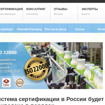
СЕРТИФИКАЦИЯ
КОНСАЛТИНГ
ОТЗЫВЫ
ЭКСПЕРТЫ
ертификация
Consulting
Reviews
Experts
теринбург
Нижний Новгород
Ростов на Дону
Казань
Челя
3) 237-2593
8 (831) 280-9795
8 (863) 322-0173
8 (843) 203-9552
8 (351) 
стема сертификации в России будет