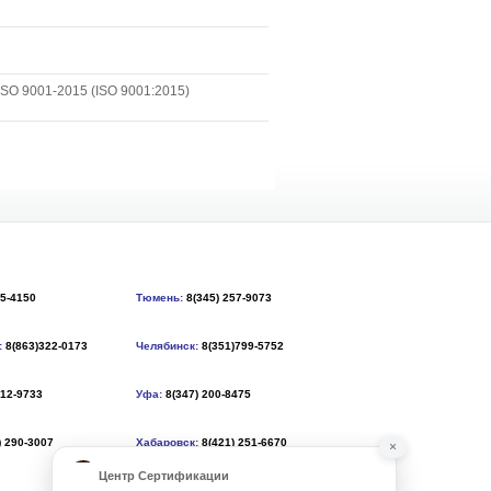
SO 9001-2015 (ISO 9001:2015)
55-4150
Тюмень:
8(345) 257-9073
:
8(863)322-0173
Челябинск:
8(351)799-5752
212-9733
Уфа:
8(347) 200-8475
) 290-3007
Хабаровск:
8(421) 251-6670
×
Центр Сертификации