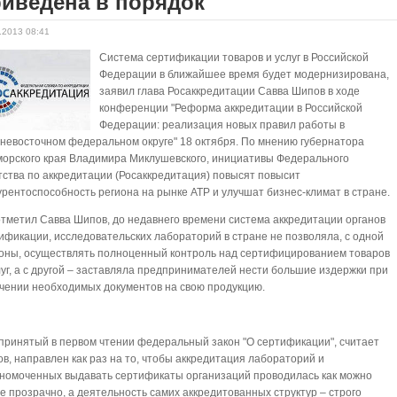
иведена в порядок
.2013 08:41
Система сертификации товаров и услуг в Российской
Федерации в ближайшее время будет модернизирована,
заявил глава Росаккредитации Савва Шипов в ходе
конференции "Реформа аккредитации в Российской
Федерации: реализация новых правил работы в
невосточном федеральном округе" 18 октября. По мнению губернатора
орского края Владимира Миклушевского, инициативы Федерального
тства по аккредитации (Росаккредитация) повысят повысит
урентоспособность региона на рынке АТР и улучшат бизнес-климат в стране.
отметил Савва Шипов, до недавнего времени система аккредитации органов
ификации, исследовательских лабораторий в стране не позволяла, с одной
оны, осуществлять полноценный контроль над сертифицированием товаров
луг, а с другой – заставляла предпринимателей нести большие издержки при
чении необходимых документов на свою продукцию.
принятый в первом чтении федеральный закон "О сертификации", считает
в, направлен как раз на то, чтобы аккредитация лабораторий и
номоченных выдавать сертификаты организаций проводилась как можно
е прозрачно, а деятельность самих аккредитованных структур – строго