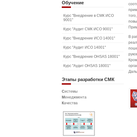
Обучение
соот
прим
Курс "Внедрение в СМК ИСО
того
9001"
повы
Прим
Курс "Аудит СМК ИСО 9001"
В ра
Курс "Внедрение ИСО 14001"
реал
Курс "Аудит ИСО 14001"
поше
руко
Курс "Внедрение OHSAS 18001"
Кром
Курс "Аудит OHSAS 18001"
орга
Даль
Этапы
разработки СМК
С
истемы
М
енеджмента
К
ачества