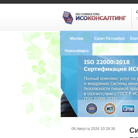
С
Москва
Санкт Петербург
Ека
8 (495) 121-0102
8 (812) 748-2493
8 (34
Новосибирск
8 (383) 227-8449
Си
06 Августа 2026 10:28:30