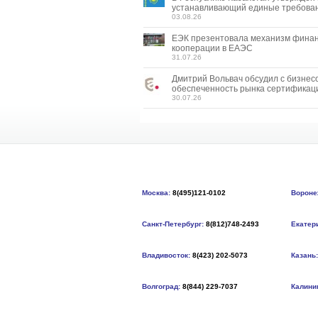
устанавливающий единые требован
03.08.26
ЕЭК презентовала механизм фина
кооперации в ЕАЭС
31.07.26
Дмитрий Вольвач обсудил с бизнес
обеспеченность рынка сертификац
30.07.26
Москва:
8(495)121-0102
Вороне
Санкт-Петербург:
8(812)748-2493
Екатер
Владивосток:
8(423) 202-5073
Казань:
Волгоград:
8(844) 229-7037
Калини