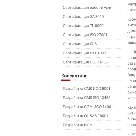
конт
Сертификация работ и услуг
аккр
Сертификация SA 8000
Кром
аккр
Сертификация TL 9000
долж
Сертификация ISO 27001
стра
миро
Сертификация IRIS
- Це
Сертификация ISO 31000
реги
Сертификация ГОСТ Р 66
разв
прод
Влад
Консалтинг
план
реги
Разработка СМК ИСО 9001
рыно
Разработка СМК ISO 13485
чело
Разработка СЭМ ИСО 14001
Как 
бизн
Разработка OHSAS 18001
барь
прав
Разработка ИСМ
- По