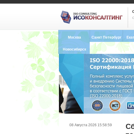
С
Москва
Санкт Петербург
Ека
8 (495) 121-0102
8 (812) 748-2493
8 (34
Новосибирск
8 (383) 227-8449
С
08 Августа 2026 15:58:59