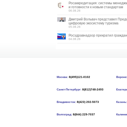
Росаккредитация: системы менедж
и готовности к новым стандартам
06.08.26
Дмитрий Вольвач представил Пред
цифровую экосистему туризма
05.08.26
Росздравнадзор прекратил граждан
04.08.26
Москва:
8(495)121-0102
Вороне
Санкт-Петербург:
8(812)748-2493
Екатер
Владивосток:
8(423) 202-5073
Казань:
Волгоград:
8(844) 229-7037
Калини