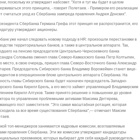
ени, поскольку их утверждает набсовет. "Хотя и тут мы будет в целом
ерживаться этого принципа, - говорит Полетаев. - Примером его реализации
т считаться уход из Сбербанка зампреда правления Андрея Донских".
резидента Сбербанка Германа Грефа этот принцип не распространится, его
идатуру утверждают акционеры.
банк уже начал следовать новому подходу в HR: произошли перестановки в
водстве территориальных банков, а также в центральном аппарате. Так,
дшего на пенсию председателя Центрально-Черноземного банка
сандра Соловьева сменил глава Северо-Кавказского банка Петр Колтыпин,
го место, в свою очередь, пришел глава Северо-Восточного банка Александр
тарев. Председатель Сибирского банка Владимир Ворожейкин станет вице-
идентом в операционном блоке центрального аппарата Сбербанка. На
ность главы Сибирского банка будет назначен председатель Западно-
рского банка Кирилл Брель, а его место займет управляющий Владимирским
лением Кирилл Алтухов. Также принято решение о повышении до уровня
ктора по управлению проблемными активами Максима Дегтярева,
мающего пост заместителя. "Это самая масштабная ротация, которая
сходила за все время существования Сбербанка",— отмечает Максим
таев.
кой топ-менеджеров занимаются кадровые комиссии, возглавляемые
ами правления Сбербанка. Эти же комиссии утверждают кандидатуры
нциальных преемников, которых выбирает для себя каждый руководитель.