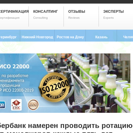
СЕРТИФИКАЦИЯ
КОНСАЛТИНГ
ОТЗЫВЫ
ЭКСПЕРТЫ
ертификация
Consulting
Reviews
Experts
теринбург
Нижний Новгород
Ростов на Дону
Казань
Челя
3) 237-2593
8 (831) 280-9795
8 (863) 322-0173
8 (843) 203-9552
8 (351) 
бербанк намерен проводить ротацию