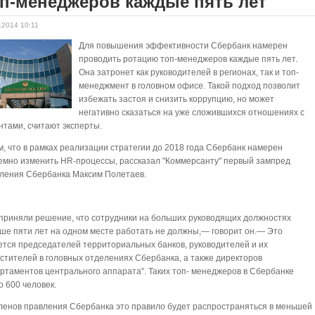
п-менеджеров каждые пять лет
.2014 10:11
Для повышения эффективности Сбербанк намерен
проводить ротацию топ-менеджеров каждые пять лет.
Она затронет как руководителей в регионах, так и топ-
менеджмент в головном офисе. Такой подход позволит
избежать застоя и снизить коррупцию, но может
негативно сказаться на уже сложившихся отношениях с
нтами, считают эксперты.
м, что в рамках реализации стратегии до 2018 года Сбербанк намерен
емно изменить HR-процессы, рассказал "Коммерсанту" первый зампред
ления Сбербанка Максим Полетаев.
приняли решение, что сотрудники на больших руководящих должностях
ше пяти лет на одном месте работать не должны,— говорит он.— Это
ется председателей территориальных банков, руководителей и их
стителей в головных отделениях Сбербанка, а также директоров
ртаментов центрального аппарата". Таких топ- менеджеров в Сбербанке
о 600 человек.
ленов правления Сбербанка это правило будет распространяться в меньшей