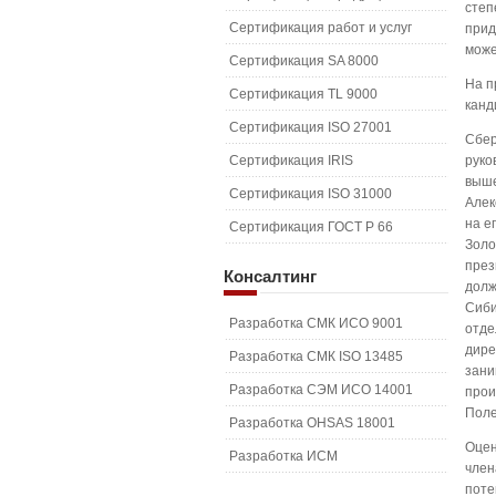
степ
Сертификация работ и услуг
прид
може
Сертификация SA 8000
На п
Сертификация TL 9000
канд
Сертификация ISO 27001
Сбер
Сертификация IRIS
руко
выше
Сертификация ISO 31000
Алек
на е
Сертификация ГОСТ Р 66
Золо
през
Консалтинг
долж
Сиби
Разработка СМК ИСО 9001
отде
дире
Разработка СМК ISO 13485
зани
Разработка СЭМ ИСО 14001
прои
Поле
Разработка OHSAS 18001
Оцен
Разработка ИСМ
член
поте