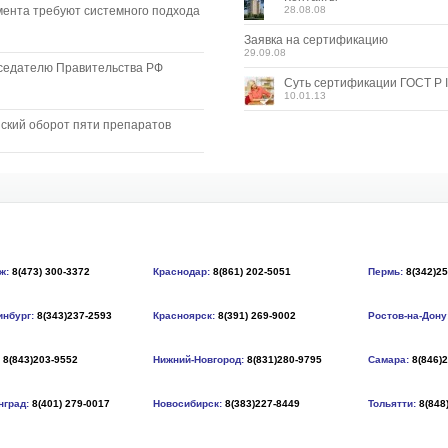
мента требуют системного подхода
28.08.08
Заявка на сертификацию
29.09.08
седателю Правительства РФ
Суть сертификации ГОСТ Р I
10.01.13
ский оборот пяти препаратов
ж:
8(473) 300-3372
Краснодар:
8(861) 202-5051
Пермь:
8(342)2
инбург:
8(343)237-2593
Красноярск:
8(391) 269-9002
Ростов-на-Дону
8(843)203-9552
Нижний-Новгород:
8(831)280-9795
Самара:
8(846)
нград:
8(401) 279-0017
Новосибирск:
8(383)227-8449
Тольятти:
8(848