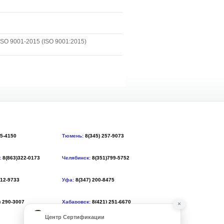
SO 9001-2015 (ISO 9001:2015)
55-4150
Тюмень:
8(345) 257-9073
:
8(863)322-0173
Челябинск:
8(351)799-5752
212-9733
Уфа:
8(347) 200-8475
) 290-3007
Хабаровск:
8(421) 251-6670
×
Центр Сертификации