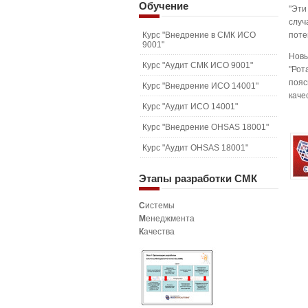
Обучение
"Эти
случ
Курс "Внедрение в СМК ИСО
поте
9001"
Новы
Курс "Аудит СМК ИСО 9001"
"Рот
пояс
Курс "Внедрение ИСО 14001"
каче
Курс "Аудит ИСО 14001"
Курс "Внедрение OHSAS 18001"
Курс "Аудит OHSAS 18001"
Этапы
разработки СМК
С
истемы
М
енеджмента
К
ачества