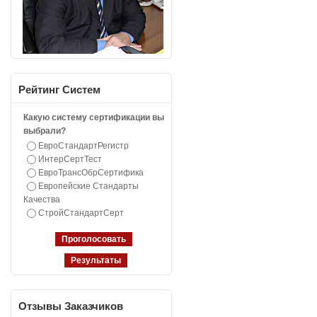
Рейтинг
Систем
Какую систему сертификации вы
выбрали?
ЕвроСтандартРегистр
ИнтерСертТест
ЕвроТрансОбрСертифика
Европейские Стандарты
Качества
СтройСтандартСерт
Отзывы
Заказчиков