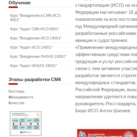
Обучение
стандартизации (ИСО) на ос
Федерации насчитывает 16 
Курс "Внедрение в СМК ИСО
показателем за всю постсове
9001"
год Международной организ
Курс "Аудит СМК ИСО 9001"
разработанные российскими 
Курс "Внедрение ИСО 14001"
авиации и судостроения.
«Применение международных
Курс "Аудит ИСО 14001"
эффективным средствам по
Курс "Внедрение OHSAS 18001"
продукции и услуг российск
Курс "Аудит OHSAS 18001"
связи с чем активное участ
разработок является страте
Этапы
разработки СМК
международных стандартов,
Российской Федерации, вышл
С
истемы
направлении уделяется повы
М
енеджмента
К
ачества
руководитель Росстандарта,
Бюро ИСО Антон Шалаев.