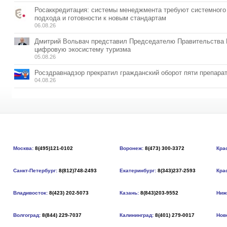
Росаккредитация: системы менеджмента требуют системного
подхода и готовности к новым стандартам
06.08.26
Дмитрий Вольвач представил Председателю Правительства
цифровую экосистему туризма
05.08.26
Росздравнадзор прекратил гражданский оборот пяти препара
04.08.26
Москва:
8(495)121-0102
Воронеж:
8(473) 300-3372
Кра
Санкт-Петербург:
8(812)748-2493
Екатеринбург:
8(343)237-2593
Кра
Владивосток:
8(423) 202-5073
Казань:
8(843)203-9552
Ниж
Волгоград:
8(844) 229-7037
Калининград:
8(401) 279-0017
Нов