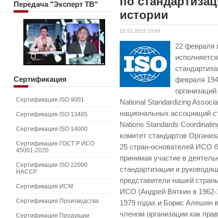
по стандартизац
Передача
"Эксперт ТВ"
истории
22.02.2022 10:03
22 февраля 
исполняется
стандартиза
Сертификация
февраля 194
организаций –
Сертификация ISO 9001
National Standardizing Asso
национальных ассоциаций с
Сертификация ISO 13485
Nations Standards Coordinat
Сертификация ISO 14000
комитет стандартов Организ
Сертификация ГОСТ Р ИСО
25 стран-основателей ИСО б
45001-2020
принимая участие в деятель
Сертификация ISO 22000
стандартизации и руководящ
HACCP
представители нашей стран
Сертификация ИСМ
ИСО (Андрей Вяткин в 1962-
Сертификация Производства
1979 годах и Борис Алешин в
членом организации как пра
Сертификация Продукции