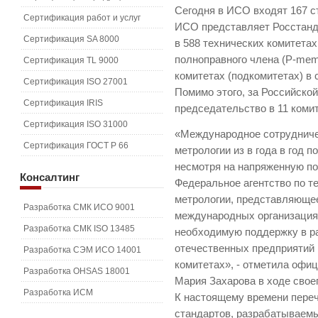
Сегодня в ИСО входят 167 с
Сертификация работ и услуг
ИСО представляет Росстанда
Сертификация SA 8000
в 588 технических комитетах
полноправного члена (P-mem
Сертификация TL 9000
комитетах (подкомитетах) в
Сертификация ISO 27001
Помимо этого, за Российско
Сертификация IRIS
председательство в 11 коми
Сертификация ISO 31000
«Международное сотрудниче
Сертификация ГОСТ Р 66
метрологии из в года в год 
несмотря на напряженную по
Консалтинг
Федеральное агентство по т
метрологии, представляюще
Разработка СМК ИСО 9001
международных организациях
Разработка СМК ISO 13485
необходимую поддержку в р
отечественных предприятий
Разработка СЭМ ИСО 14001
комитетах», - отметила оф
Разработка OHSAS 18001
Мария Захарова в ходе свое
Разработка ИСМ
К настоящему времени пере
стандартов, разрабатываем