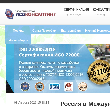
СЕРТИФИКАЦИЯ
КОНСАЛТИ
Сертификация
Consulting
Москва
Санкт Петербург
Екатеринбург
Нижний Новгоро
8 (495) 121-0102
8 (812) 748-2493
8 (343) 237-2593
8 (831) 280-9795
Новосибирск
8 (383) 227-8449
Россия в Между
08 Августа 2026 15:38:14