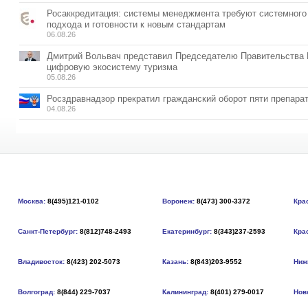
Росаккредитация: системы менеджмента требуют системного
подхода и готовности к новым стандартам
06.08.26
Дмитрий Вольвач представил Председателю Правительства
цифровую экосистему туризма
05.08.26
Росздравнадзор прекратил гражданский оборот пяти препара
04.08.26
Москва:
8(495)121-0102
Воронеж:
8(473) 300-3372
Кра
Санкт-Петербург:
8(812)748-2493
Екатеринбург:
8(343)237-2593
Кра
Владивосток:
8(423) 202-5073
Казань:
8(843)203-9552
Ниж
Волгоград:
8(844) 229-7037
Калининград:
8(401) 279-0017
Нов