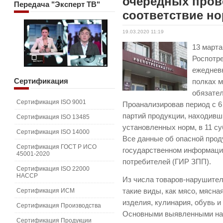
очередных пров
Передача
"Эксперт ТВ"
соответствие н
19.03.2020 11:19
13 марта
Роспотр
ежеднев
Сертификация
полках м
обязате
Сертификация ISO 9001
Проанализировав период с 6 
партий продукции, находивш
Сертификация ISO 13485
установленных норм, в 11 с
Сертификация ISO 14000
Все данные об опасной про
Сертификация ГОСТ Р ИСО
государственном информаци
45001-2020
потребителей (ГИР ЗПП).
Сертификация ISO 22000
HACCP
Из числа товаров-нарушите
Сертификация ИСМ
такие виды, как мясо, мясна
изделия, кулинария, обувь и т
Сертификация Производства
Основными выявленными на
Сертификация Продукции