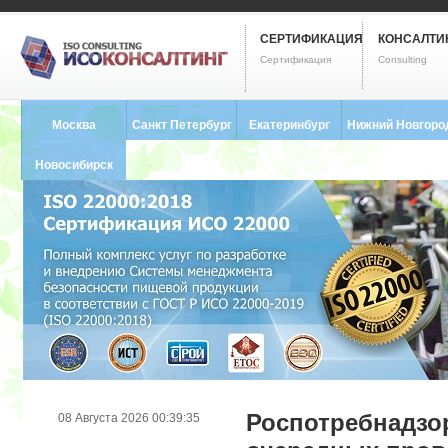
СЕРТИФИКАЦИЯ
КОНСАЛТИ
Сертификация
Consulting
Москва
Санкт Петербург
Екатеринбург
Нижний Новгоро
8 (495) 121-0102
8 (812) 748-2493
8 (343) 237-2593
8 (831) 280-9795
Новосибирск
8 (383) 227-8449
Роспотребнадзо
08 Августа 2026 00:39:35