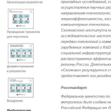
прикладных исследований, с
Организация разработки
осуществления научных ра
направлениям технологичес
энергоэффективность, косм
компьютерные технологии.
Сколковского института на
Проведение тренингов
исследовательских инстит
для персонала
передачи технологий и ком
зарубежных компаний и R&D
социальной инфраструктур
распространение эффектив
регионы России. Деятельно
Документирование
«Сколково» регулируется с
и разработка
предоставляет его резиден
Росстандарт
Федеральное агентство по 
Внедрение
метрологии было создано н
Российской Федерации от 0
Информация