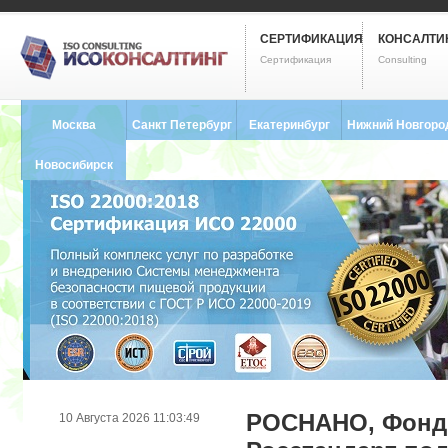
СЕРТИФИКАЦИЯ
КОНСАЛТИ
Сертификация
Consulting
Москва
Санкт Петербург
Екатеринбург
Нижний Новгоро
8 (495) 121-0102
8 (812) 748-2493
8 (343) 237-2593
8 (831) 280-9795
Новосибирск
8 (383) 227-8449
РОСНАНО, Фонд 
10 Августа 2026 11:03:49