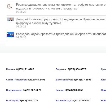
Росаккредитация: системы менеджмента требуют системного
подхода и готовности к новым стандартам
06.08.26
Дмитрий Вольвач представил Председателю Правительства
цифровую экосистему туризма
05.08.26
Росздравнадзор прекратил гражданский оборот пяти препара
04.08.26
Москва:
8(495)121-0102
Воронеж:
8(473) 300-3372
Кра
Санкт-Петербург:
8(812)748-2493
Екатеринбург:
8(343)237-2593
Кра
Владивосток:
8(423) 202-5073
Казань:
8(843)203-9552
Ниж
Волгоград:
8(844) 229-7037
Калининград:
8(401) 279-0017
Нов