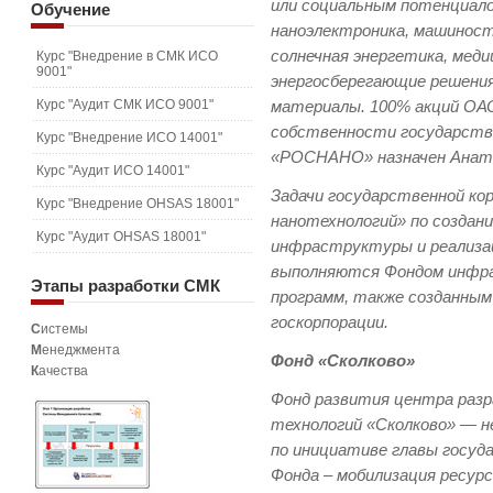
или социальным потенциало
Обучение
наноэлектроника, машинос
солнечная энергетика, меди
Курс "Внедрение в СМК ИСО
9001"
энергосберегающие решени
Курс "Аудит СМК ИСО 9001"
материалы. 100% акций О
собственности государств
Курс "Внедрение ИСО 14001"
«РОСНАНО» назначен Анато
Курс "Аудит ИСО 14001"
Задачи государственной ко
Курс "Внедрение OHSAS 18001"
нанотехнологий» по создан
Курс "Аудит OHSAS 18001"
инфраструктуры и реализа
выполняются Фондом инфр
Этапы
разработки СМК
программ, также созданным
госкорпорации.
С
истемы
М
енеджмента
Фонд «Сколково»
К
ачества
Фонд развития центра разр
технологий «Сколково» — н
по инициативе главы госуда
Фонда – мобилизация ресур