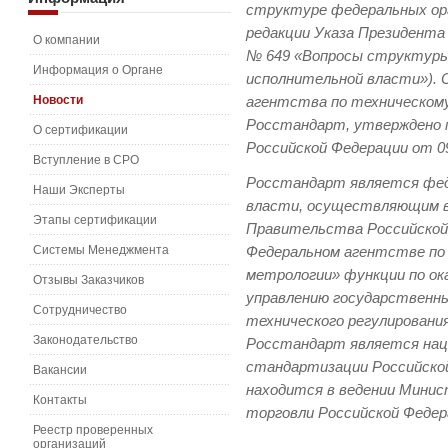
структуре федеральных орг
редакции Указа Президента
О компании
№ 649 «Вопросы структуры
Информация о Органе
исполнительной власти»). 
Новости
агентства по техническом
Росстандарт, утверждено
О сертификации
Российской Федерации от 09
Вступление в СРО
Росстандарт является фед
Наши Эксперты
власти, осуществляющим 
Этапы сертификации
Правительства Российской 
Системы Менеджмента
Федеральном агентстве по 
метрологии» функции по ок
Отзывы Заказчиков
управлению государственн
Сотрудничество
технического регулирования
Законодательство
Росстандарт является нац
стандартизации Российско
Вакансии
находится в ведении Мини
Контакты
торговли Российской Федер
Реестр проверенных
организаций