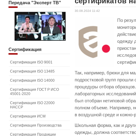
сертификатов н
Передача
"Эксперт ТВ"
30.08.2024 11:42
По резул
монитор
действие
одежду 
приостан
Сертификация
исследо
сертифи
Сертификация ISO 9001
Сертификация ISO 13485
Так, например, брюки для м
подростковой групп прошли
Сертификация ISO 14000
процедуры отбора образцов.
Сертификация ГОСТ Р ИСО
лабораторных исследований
45001-2020
был отобран нетиповой обра
Сертификация ISO 22000
HACCP
полном объеме. Например, н
в воздушной среде и кожно-
Сертификация ИСМ
Школьная форма, как и друг
Сертификация Производства
одежды, должна соответство
Сертификация Продукции