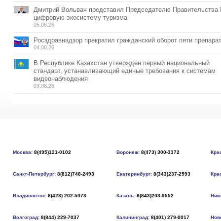
Дмитрий Вольвач представил Председателю Правительства
цифровую экосистему туризма
05.08.26
Росздравнадзор прекратил гражданский оборот пяти препара
04.08.26
В Республике Казахстан утвержден первый национальный
стандарт, устанавливающий единые требования к системам
видеонаблюдения
03.08.26
Москва:
8(495)121-0102
Воронеж:
8(473) 300-3372
Кра
Санкт-Петербург:
8(812)748-2493
Екатеринбург:
8(343)237-2593
Кра
Владивосток:
8(423) 202-5073
Казань:
8(843)203-9552
Ниж
Волгоград:
8(844) 229-7037
Калининград:
8(401) 279-0017
Нов