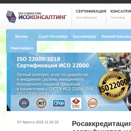
СЕРТИФИКАЦИЯ
КОНСАЛТИ
Сертификация
Consulting
Москва
Санкт Петербург
Екатеринбург
Нижний Новгоро
8 (495) 121-0102
8 (812) 748-2493
8 (343) 237-2593
8 (831) 280-9795
Новосибирск
8 (383) 227-8449
Росаккредитаци
07 Августа 2026 11:56:38