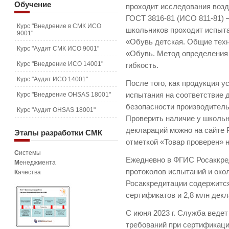
Обучение
проходит исследования возд
ГОСТ 3816-81 (ИСО 811-81) 
Курс "Внедрение в СМК ИСО
школьников проходит испыта
9001"
«Обувь детская. Общие техн
Курс "Аудит СМК ИСО 9001"
«Обувь. Метод определения
Курс "Внедрение ИСО 14001"
гибкость.
Курс "Аудит ИСО 14001"
После того, как продукция 
Курс "Внедрение OHSAS 18001"
испытания на соответствие
безопасности производитель
Курс "Аудит OHSAS 18001"
Проверить наличие у школьн
деклараций можно на сайте Р
Этапы
разработки СМК
отметкой «Товар проверен» 
С
истемы
Ежедневно в ФГИС Росаккред
М
енеджмента
протоколов испытаний и око
К
ачества
Росаккредитации содержитс
сертификатов и 2,8 млн дек
С июня 2023 г. Служба веде
требований при сертификаци