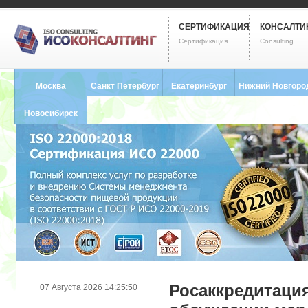
СЕРТИФИКАЦИЯ
КОНСАЛТИ
Сертификация
Consulting
Москва
Санкт Петербург
Екатеринбург
Нижний Новгоро
8 (495) 121-0102
8 (812) 748-2493
8 (343) 237-2593
8 (831) 280-9795
Новосибирск
8 (383) 227-8449
Росаккредитация
07 Августа 2026 14:25:50