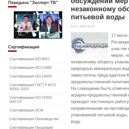
обсуждении мер
Передача
"Эксперт ТВ"
незаконному об
питьевой воды
21.07.2020 10:07
17 июля 
Росаккр
Сертификация
участие 
мерах, 
Сертификация ISO 9001
незаконному обороту упаков
Сертификация ISO 13485
природную минеральную вод
заместитель председателя К
Сертификация ISO 14000
продовольственной политике
Сертификация ГОСТ Р ИСО
На совещании было отмечено
45001-2020
аграрно-продовольственной 
Сертификация ISO 22000
проводит постоянную работу
HACCP
направленными на противод
Сертификация ИСМ
упакованной питьевой воды
Сертификация Производства
воду.
Сертификация Продукции