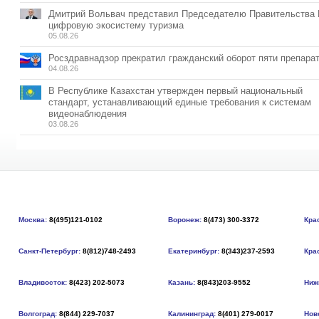
Дмитрий Вольвач представил Председателю Правительства
цифровую экосистему туризма
05.08.26
Росздравнадзор прекратил гражданский оборот пяти препара
04.08.26
В Республике Казахстан утвержден первый национальный
стандарт, устанавливающий единые требования к системам
видеонаблюдения
03.08.26
Москва:
8(495)121-0102
Воронеж:
8(473) 300-3372
Кра
Санкт-Петербург:
8(812)748-2493
Екатеринбург:
8(343)237-2593
Кра
Владивосток:
8(423) 202-5073
Казань:
8(843)203-9552
Ниж
Волгоград:
8(844) 229-7037
Калининград:
8(401) 279-0017
Нов