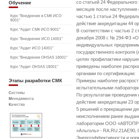
со статьей 24 Федерального
Обучение
месяцев после наступления 
Курс "Внедрение в СМК ИСО
частью 1 статьи 24 Федерал
9001"
действие аккредитации 44 ор
Курс "Аудит СМК ИСО 9001"
В соответствии с частью 2 с
декабря 2008 г. № 294-ФЗ «
Курс "Внедрение ИСО 14001"
индивидуальных предприним
Курс "Аудит ИСО 14001"
государственного контроля (
Курс "Внедрение OHSAS 18001"
целях профилактики наруше
приведены наиболее распро
Курс "Аудит OHSAS 18001"
органами по сертификации:
Этапы
разработки СМК
Примеры наиболее распрос
испытательными лаборатор
С
истемы
По результатам проведения
М
енеджмента
действие аккредитации 23 ор
К
ачества
5 решений о прекращении де
неисполнением ранее выдан
лаборатории ООО «АВТОПР
«Альголь» - RA.RU.21АЕ90,
Энергоэффективности и нор