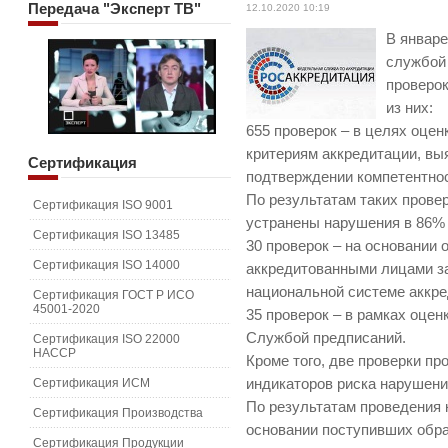
Передача
"Эксперт ТВ"
12.10.2020 10:19
В январе
службой 
проверок
из них:
655 проверок – в целях оцен
критериям аккредитации, в
Сертификация
подтверждении компетентно
По результатам таких пров
Сертификация ISO 9001
устранены нарушения в 86%
Сертификация ISO 13485
30 проверок – на основании
Сертификация ISO 14000
аккредитованными лицами за
национальной системе аккре
Сертификация ГОСТ Р ИСО
45001-2020
35 проверок – в рамках оце
Службой предписаний.
Сертификация ISO 22000
HACCP
Кроме того, две проверки п
Сертификация ИСМ
индикаторов риска нарушени
По результатам проведения 
Сертификация Производства
основании поступивших обр
Сертификация Продукции