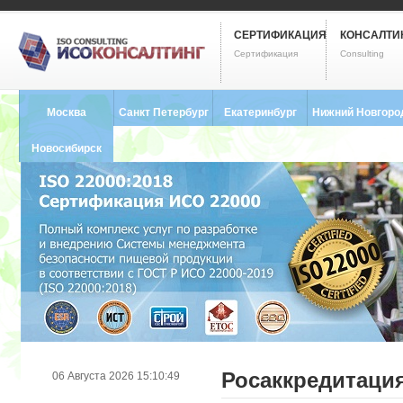
СЕРТИФИКАЦИЯ
КОНСАЛТИ
Сертификация
Consulting
Москва
Санкт Петербург
Екатеринбург
Нижний Новгоро
8 (495) 121-0102
8 (812) 748-2493
8 (343) 237-2593
8 (831) 280-9795
Новосибирск
8 (383) 227-8449
Росаккредитация
06 Августа 2026 15:10:49