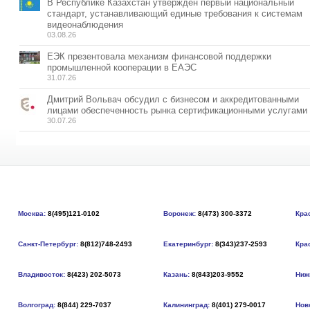
В Республике Казахстан утвержден первый национальный
стандарт, устанавливающий единые требования к системам
видеонаблюдения
03.08.26
ЕЭК презентовала механизм финансовой поддержки
промышленной кооперации в ЕАЭС
31.07.26
Дмитрий Вольвач обсудил с бизнесом и аккредитованными
лицами обеспеченность рынка сертификационными услугами
30.07.26
Москва:
8(495)121-0102
Воронеж:
8(473) 300-3372
Кра
Санкт-Петербург:
8(812)748-2493
Екатеринбург:
8(343)237-2593
Кра
Владивосток:
8(423) 202-5073
Казань:
8(843)203-9552
Ниж
Волгоград:
8(844) 229-7037
Калининград:
8(401) 279-0017
Нов