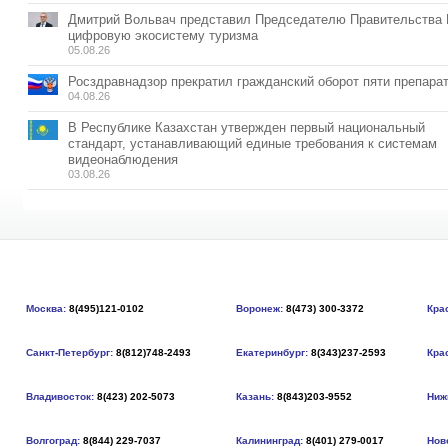
Дмитрий Вольвач представил Председателю Правительства
цифровую экосистему туризма
05.08.26
Росздравнадзор прекратил гражданский оборот пяти препара
04.08.26
В Республике Казахстан утвержден первый национальный
стандарт, устанавливающий единые требования к системам
видеонаблюдения
03.08.26
Москва:
8(495)121-0102
Воронеж:
8(473) 300-3372
Кра
Санкт-Петербург:
8(812)748-2493
Екатеринбург:
8(343)237-2593
Кра
Владивосток:
8(423) 202-5073
Казань:
8(843)203-9552
Ниж
Волгоград:
8(844) 229-7037
Калининград:
8(401) 279-0017
Нов