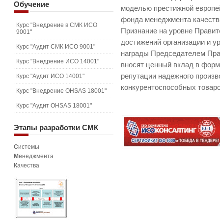
Обучение
моделью престижной европе
фонда менеджмента качеств
Курс "Внедрение в СМК ИСО
Признание на уровне Прави
9001"
достижений организации и у
Курс "Аудит СМК ИСО 9001"
награды Председателем Пра
Курс "Внедрение ИСО 14001"
вносят ценный вклад в форм
репутации надежного произ
Курс "Аудит ИСО 14001"
конкурентоспособных товаро
Курс "Внедрение OHSAS 18001"
Курс "Аудит OHSAS 18001"
Этапы
разработки СМК
С
истемы
М
енеджмента
К
ачества