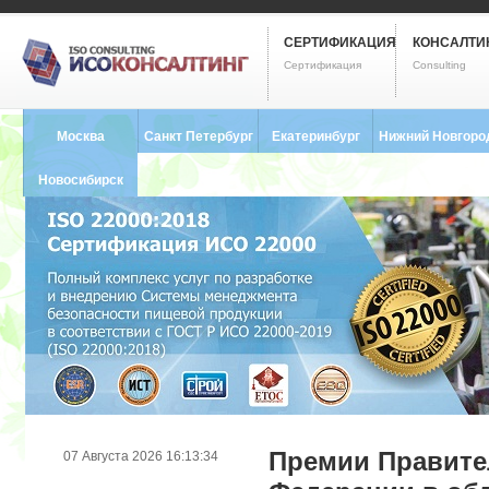
СЕРТИФИКАЦИЯ
КОНСАЛТИ
Сертификация
Consulting
Москва
Санкт Петербург
Екатеринбург
Нижний Новгоро
8 (495) 121-0102
8 (812) 748-2493
8 (343) 237-2593
8 (831) 280-9795
Новосибирск
8 (383) 227-8449
Премии Правите
07 Августа 2026 16:13:34