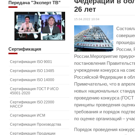
Федерации в обл
Передача
"Эксперт ТВ"
26 лет
15.04.2022 10:04
Cостоял
совершен
прошедш
Сертификация
России,
России.Мероприятие приуроч
Сертификация ISO 9001
постановления Правительст
учреждении конкурса на сои
Сертификация ISO 13485
Российской Федерации в обл
Сертификация ISO 14000
Примечательно, что в апреле
Сертификация ГОСТ Р ИСО
новых национальных станда
45001-2020
проведению конкурса (ГОСТ 
Сертификация ISO 22000
принципы проведения оценки
HACCP
требования и порядок подтв
Сертификация ИСМ
по оценке организаций – уча
Сертификация Производства
Порядок проведения конкурс
Сертификация Продукции